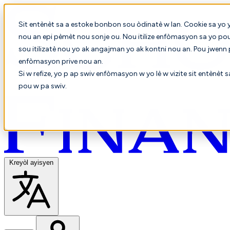
Sit entènèt sa a estoke bonbon sou òdinatè w lan. Cookie sa yo 
nou an epi pèmèt nou sonje ou. Nou itilize enfòmasyon sa yo po
sou itilizatè nou yo ak angajman yo ak kontni nou an. Pou jwenn
enfòmasyon prive nou an.
Si w refize, yo p ap swiv enfòmasyon w yo lè w vizite sit entènèt 
pou w pa swiv.
Kreyòl ayisyen