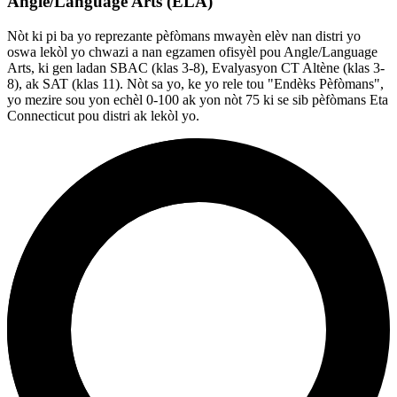
Angle/Language Arts (ELA)
Nòt ki pi ba yo reprezante pèfòmans mwayèn elèv nan distri yo
oswa lekòl yo chwazi a nan egzamen ofisyèl pou Angle/Language
Arts, ki gen ladan SBAC (klas 3-8), Evalyasyon CT Altène (klas 3-
8), ak SAT (klas 11). Nòt sa yo, ke yo rele tou "Endèks Pèfòmans",
yo mezire sou yon echèl 0-100 ak yon nòt 75 ki se sib pèfòmans Eta
Connecticut pou distri ak lekòl yo.