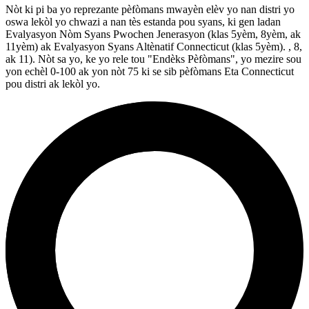
Nòt ki pi ba yo reprezante pèfòmans mwayèn elèv yo nan distri yo
oswa lekòl yo chwazi a nan tès estanda pou syans, ki gen ladan
Evalyasyon Nòm Syans Pwochen Jenerasyon (klas 5yèm, 8yèm, ak
11yèm) ak Evalyasyon Syans Altènatif Connecticut (klas 5yèm). , 8,
ak 11). Nòt sa yo, ke yo rele tou "Endèks Pèfòmans", yo mezire sou
yon echèl 0-100 ak yon nòt 75 ki se sib pèfòmans Eta Connecticut
pou distri ak lekòl yo.