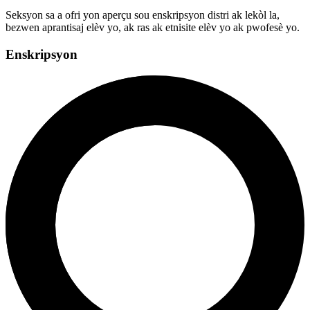
Seksyon sa a ofri yon aperçu sou enskripsyon distri ak lekòl la,
bezwen aprantisaj elèv yo, ak ras ak etnisite elèv yo ak pwofesè yo.
Enskripsyon