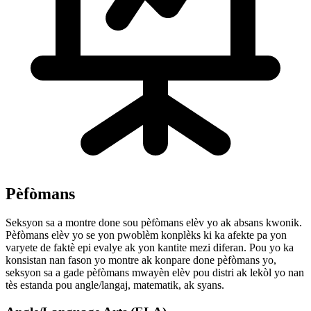
Pèfòmans
Seksyon sa a montre done sou pèfòmans elèv yo ak absans kwonik.
Pèfòmans elèv yo se yon pwoblèm konplèks ki ka afekte pa yon
varyete de faktè epi evalye ak yon kantite mezi diferan. Pou yo ka
konsistan nan fason yo montre ak konpare done pèfòmans yo,
seksyon sa a gade pèfòmans mwayèn elèv pou distri ak lekòl yo nan
tès estanda pou angle/langaj, matematik, ak syans.