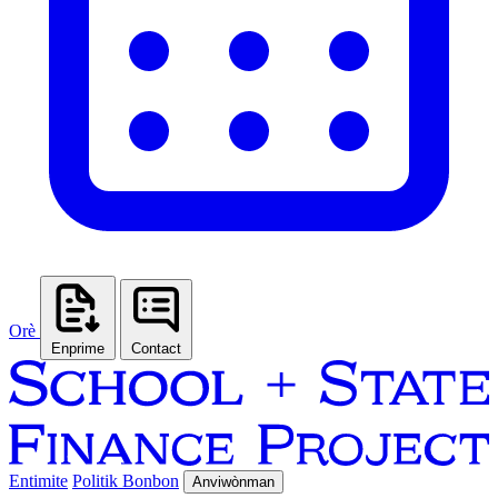
Orè
Enprime
Contact
Entimite
Politik Bonbon
Anviwònman