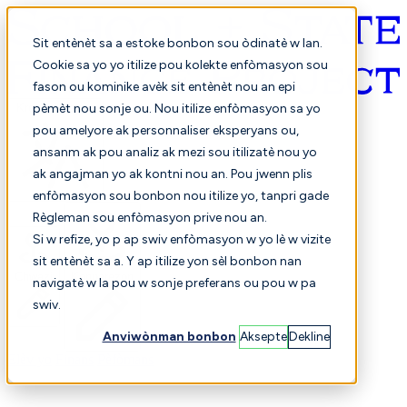
Sit entènèt sa a estoke bonbon sou òdinatè w lan.
Cookie sa yo yo itilize pou kolekte enfòmasyon sou
fason ou kominike avèk sit entènèt nou an epi
Kreyòl ayisyen
pèmèt nou sonje ou. Nou itilize enfòmasyon sa yo
pou amelyore ak personnaliser eksperyans ou,
ansanm ak pou analiz ak mezi sou itilizatè nou yo
ak angajman yo ak kontni nou an. Pou jwenn plis
enfòmasyon sou bonbon nou itilize yo, tanpri gade
Règleman sou enfòmasyon prive nou an.
Si w refize, yo p ap swiv enfòmasyon w yo lè w vizite
sit entènèt sa a. Y ap itilize yon sèl bonbon nan
Chwazi
Konparezon
navigatè w la pou w sonje preferans ou pou w pa
swiv.
Anviwònman bonbon
Aksepte
Dekline
Elèv yo
Finans
Pèfòmans