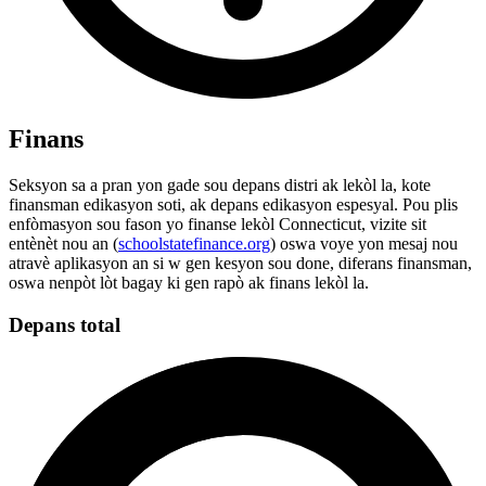
Finans
Seksyon sa a pran yon gade sou depans distri ak lekòl la, kote
finansman edikasyon soti, ak depans edikasyon espesyal. Pou plis
enfòmasyon sou fason yo finanse lekòl Connecticut, vizite sit
entènèt nou an (
schoolstatefinance.org
) oswa voye yon mesaj nou
atravè aplikasyon an si w gen kesyon sou done, diferans finansman,
oswa nenpòt lòt bagay ki gen rapò ak finans lekòl la.
Depans total