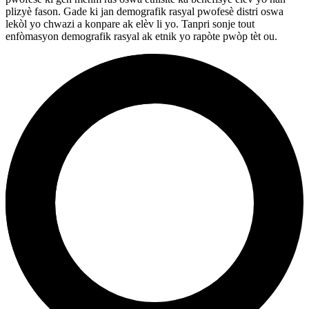
plizyè fason. Gade ki jan demografik rasyal pwofesè distri oswa
lekòl yo chwazi a konpare ak elèv li yo. Tanpri sonje tout
enfòmasyon demografik rasyal ak etnik yo rapòte pwòp tèt ou.