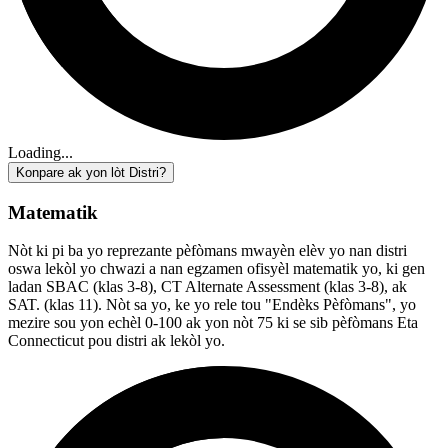
Loading...
Konpare ak yon lòt Distri?
Matematik
Nòt ki pi ba yo reprezante pèfòmans mwayèn elèv yo nan distri
oswa lekòl yo chwazi a nan egzamen ofisyèl matematik yo, ki gen
ladan SBAC (klas 3-8), CT Alternate Assessment (klas 3-8), ak
SAT. (klas 11). Nòt sa yo, ke yo rele tou "Endèks Pèfòmans", yo
mezire sou yon echèl 0-100 ak yon nòt 75 ki se sib pèfòmans Eta
Connecticut pou distri ak lekòl yo.