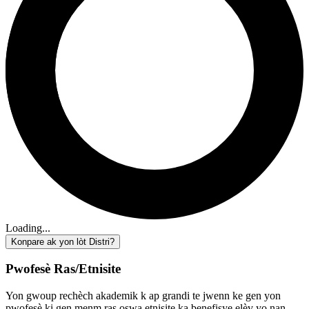
Loading...
Konpare ak yon lòt Distri?
Pwofesè Ras/Etnisite
Yon gwoup rechèch akademik k ap grandi te jwenn ke gen yon
pwofesè ki gen menm ras oswa etnisite ka benefisye elèv yo nan