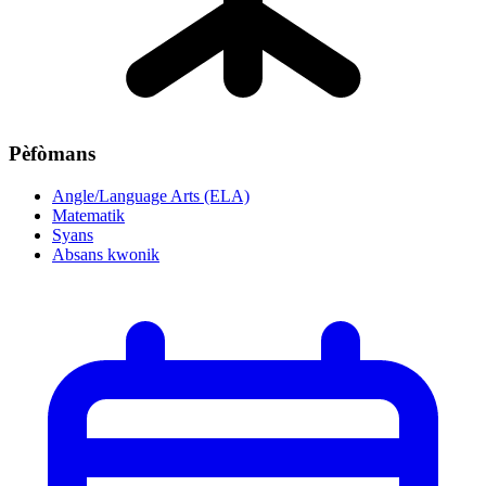
Pèfòmans
Angle/Language Arts (ELA)
Matematik
Syans
Absans kwonik