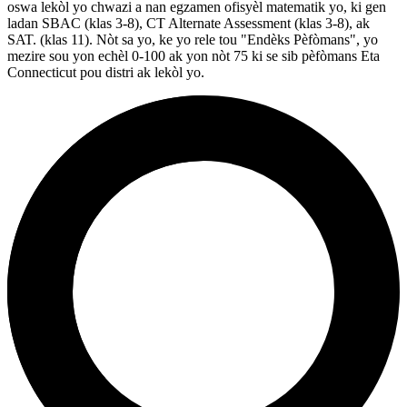
oswa lekòl yo chwazi a nan egzamen ofisyèl matematik yo, ki gen
ladan SBAC (klas 3-8), CT Alternate Assessment (klas 3-8), ak
SAT. (klas 11). Nòt sa yo, ke yo rele tou "Endèks Pèfòmans", yo
mezire sou yon echèl 0-100 ak yon nòt 75 ki se sib pèfòmans Eta
Connecticut pou distri ak lekòl yo.