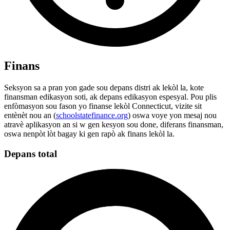
Finans
Seksyon sa a pran yon gade sou depans distri ak lekòl la, kote
finansman edikasyon soti, ak depans edikasyon espesyal. Pou plis
enfòmasyon sou fason yo finanse lekòl Connecticut, vizite sit
entènèt nou an (
schoolstatefinance.org
) oswa voye yon mesaj nou
atravè aplikasyon an si w gen kesyon sou done, diferans finansman,
oswa nenpòt lòt bagay ki gen rapò ak finans lekòl la.
Depans total