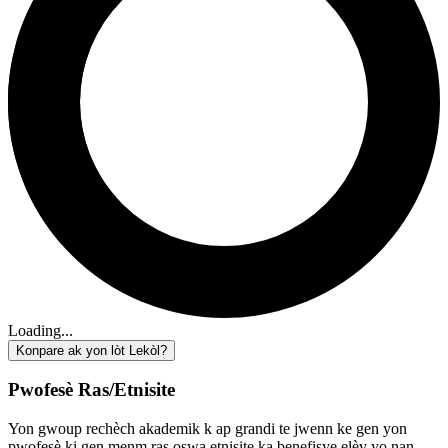
Loading...
Konpare ak yon lòt Lekòl?
Pwofesè Ras/Etnisite
Yon gwoup rechèch akademik k ap grandi te jwenn ke gen yon
pwofesè ki gen menm ras oswa etnisite ka benefisye elèv yo nan