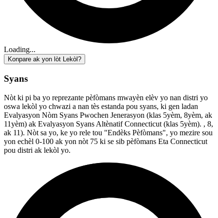
Loading...
Konpare ak yon lòt Lekòl?
Syans
Nòt ki pi ba yo reprezante pèfòmans mwayèn elèv yo nan distri yo
oswa lekòl yo chwazi a nan tès estanda pou syans, ki gen ladan
Evalyasyon Nòm Syans Pwochen Jenerasyon (klas 5yèm, 8yèm, ak
11yèm) ak Evalyasyon Syans Altènatif Connecticut (klas 5yèm). , 8,
ak 11). Nòt sa yo, ke yo rele tou "Endèks Pèfòmans", yo mezire sou
yon echèl 0-100 ak yon nòt 75 ki se sib pèfòmans Eta Connecticut
pou distri ak lekòl yo.