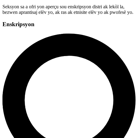
Seksyon sa a ofri yon aperçu sou enskripsyon distri ak lekòl la,
bezwen aprantisaj elèv yo, ak ras ak etnisite elèv yo ak pwofesè yo.
Enskripsyon