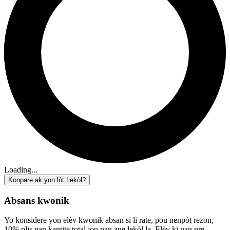
Loading...
Konpare ak yon lòt Lekòl?
Absans kwonik
Yo konsidere yon elèv kwonik absan si li rate, pou nenpòt rezon,
10% plis nan kantite total jou nan ane lekòl la. Elèv ki nan pre-