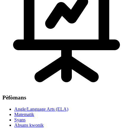
Pèfòmans
Angle/Language Arts (ELA)
Matematik
Syans
Absans kwonik