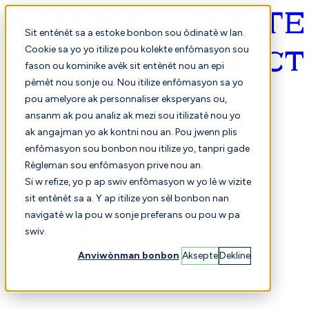
Sit entènèt sa a estoke bonbon sou òdinatè w lan.
Cookie sa yo yo itilize pou kolekte enfòmasyon sou
fason ou kominike avèk sit entènèt nou an epi
Kreyòl ayisyen
pèmèt nou sonje ou. Nou itilize enfòmasyon sa yo
pou amelyore ak personnaliser eksperyans ou,
ansanm ak pou analiz ak mezi sou itilizatè nou yo
ak angajman yo ak kontni nou an. Pou jwenn plis
enfòmasyon sou bonbon nou itilize yo, tanpri gade
Règleman sou enfòmasyon prive nou an.
Si w refize, yo p ap swiv enfòmasyon w yo lè w vizite
sit entènèt sa a. Y ap itilize yon sèl bonbon nan
Chwazi
Konparezon
navigatè w la pou w sonje preferans ou pou w pa
swiv.
Anviwònman bonbon
Aksepte
Dekline
Elèv yo
Finans
Pèfòmans