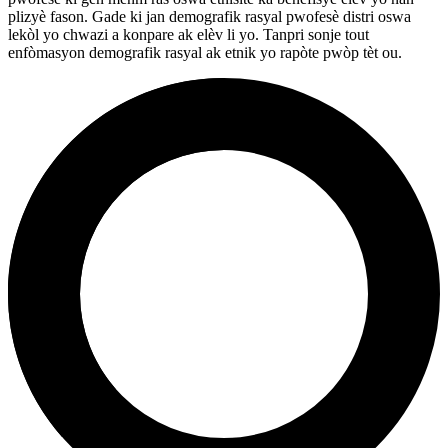
plizyè fason. Gade ki jan demografik rasyal pwofesè distri oswa
lekòl yo chwazi a konpare ak elèv li yo. Tanpri sonje tout
enfòmasyon demografik rasyal ak etnik yo rapòte pwòp tèt ou.