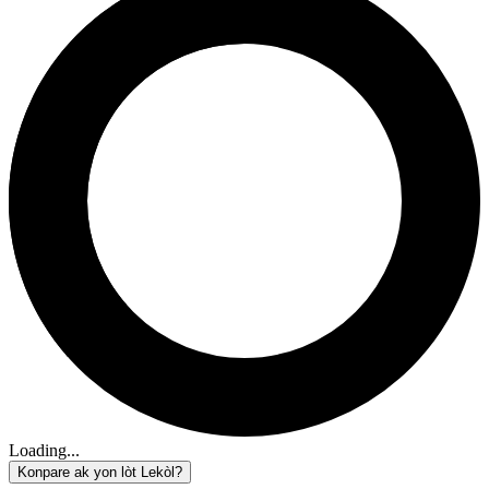
Loading...
Konpare ak yon lòt Lekòl?