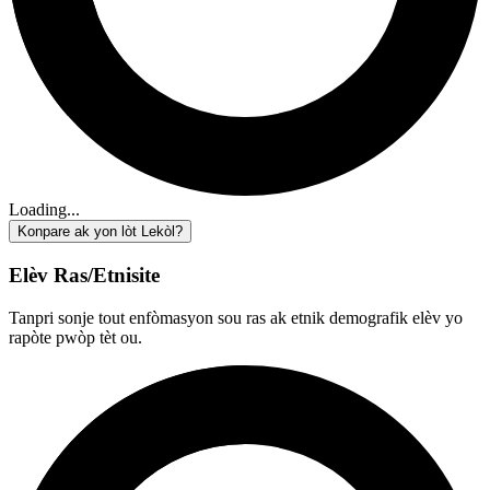
Loading...
Konpare ak yon lòt Lekòl?
Elèv Ras/Etnisite
Tanpri sonje tout enfòmasyon sou ras ak etnik demografik elèv yo
rapòte pwòp tèt ou.