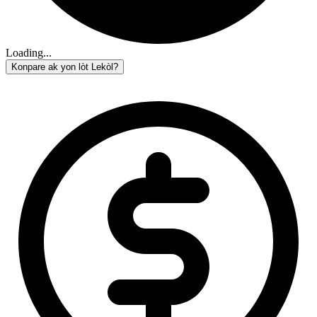
Loading...
Konpare ak yon lòt Lekòl?