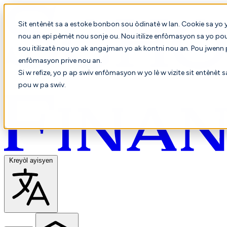
Sit entènèt sa a estoke bonbon sou òdinatè w lan. Cookie sa yo 
nou an epi pèmèt nou sonje ou. Nou itilize enfòmasyon sa yo po
sou itilizatè nou yo ak angajman yo ak kontni nou an. Pou jwenn
enfòmasyon prive nou an.
Si w refize, yo p ap swiv enfòmasyon w yo lè w vizite sit entènèt 
pou w pa swiv.
Kreyòl ayisyen