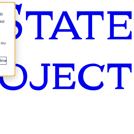
èt
ezi
s ou
line