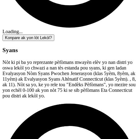
Loading...
Konpare ak yon lòt Lekòl?
Syans
Nòt ki pi ba yo reprezante pèfòmans mwayèn elèv yo nan distri yo
oswa lekòl yo chwazi a nan tès estanda pou syans, ki gen ladan
Evalyasyon Nòm Syans Pwochen Jenerasyon (klas 5yèm, 8yèm, ak
11yèm) ak Evalyasyon Syans Altènatif Connecticut (klas 5yèm). , 8,
ak 11). Nòt sa yo, ke yo rele tou "Endèks Pèfòmans", yo mezire sou
yon echèl 0-100 ak yon nòt 75 ki se sib pèfòmans Eta Connecticut
pou distri ak lekòl yo.