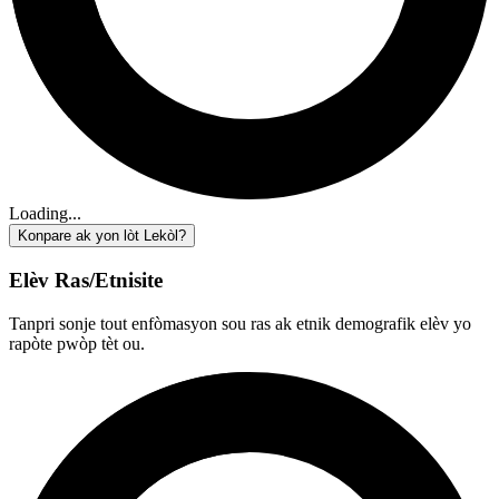
Loading...
Konpare ak yon lòt Lekòl?
Elèv Ras/Etnisite
Tanpri sonje tout enfòmasyon sou ras ak etnik demografik elèv yo
rapòte pwòp tèt ou.