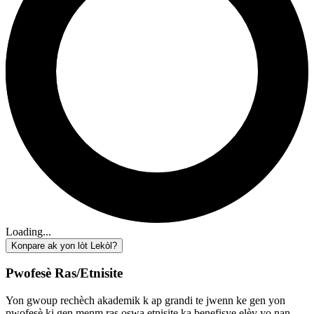
Loading...
Konpare ak yon lòt Lekòl?
Pwofesè Ras/Etnisite
Yon gwoup rechèch akademik k ap grandi te jwenn ke gen yon
pwofesè ki gen menm ras oswa etnisite ka benefisye elèv yo nan