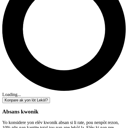
Loading...
Konpare ak yon lòt Lekòl?
Absans kwonik
Yo konsidere yon elèv kwonik absan si li rate, pou nenpòt rezon,
10% plis nan kantite total jou nan ane lekòl la. Elèv ki nan pre-