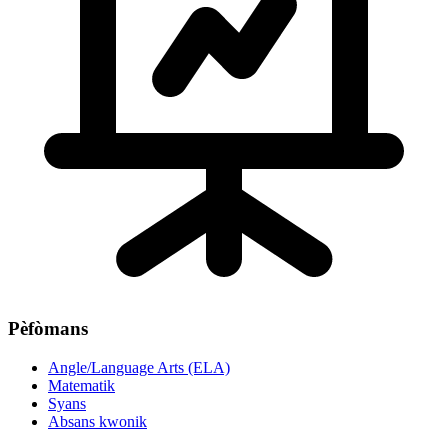
Pèfòmans
Angle/Language Arts (ELA)
Matematik
Syans
Absans kwonik