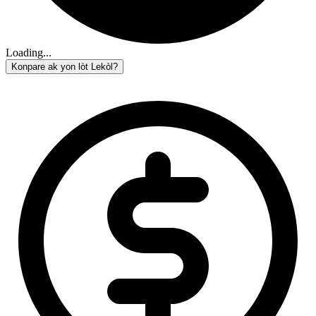
Loading...
Konpare ak yon lòt Lekòl?