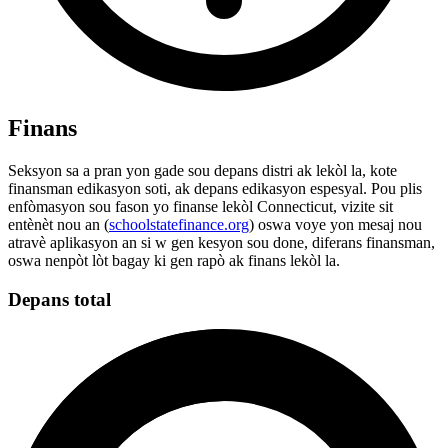
Finans
Seksyon sa a pran yon gade sou depans distri ak lekòl la, kote
finansman edikasyon soti, ak depans edikasyon espesyal. Pou plis
enfòmasyon sou fason yo finanse lekòl Connecticut, vizite sit
entènèt nou an (
schoolstatefinance.org
) oswa voye yon mesaj nou
atravè aplikasyon an si w gen kesyon sou done, diferans finansman,
oswa nenpòt lòt bagay ki gen rapò ak finans lekòl la.
Depans total