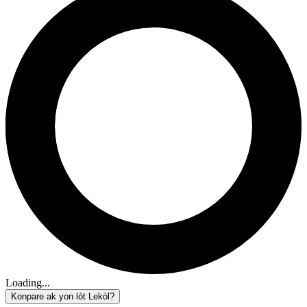
Loading...
Konpare ak yon lòt Lekòl?