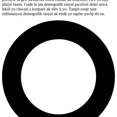
plizyè fason. Gade ki jan demografik rasyal pwofesè distri oswa
lekòl yo chwazi a konpare ak elèv li yo. Tanpri sonje tout
enfòmasyon demografik rasyal ak etnik yo rapòte pwòp tèt ou.