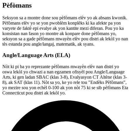
Pèfòmans
Seksyon sa a montre done sou pèfòmans elèv yo ak absans kwonik.
Pèfòmans elèv yo se yon pwoblèm konplèks ki ka afekte pa yon
varyete de faktè epi evalye ak yon kantite mezi diferan. Pou yo ka
konsistan nan fason yo montre ak konpare done pèfòmans yo,
seksyon sa a gade pèfòmans mwayèn elèv pou distri ak lekòl yo nan
tès estanda pou angle/langaj, matematik, ak syans.
Angle/Language Arts (ELA)
Nòt ki pi ba yo reprezante pèfòmans mwayèn elèv nan distri yo
oswa lekòl yo chwazi a nan egzamen ofisyèl pou Angle/Language
Arts, ki gen ladan SBAC (klas 3-8), Evalyasyon CT Altène (klas 3-
8), ak SAT (klas 11). Nòt sa yo, ke yo rele tou "Endèks Pèfòmans",
yo mezire sou yon echèl 0-100 ak yon nòt 75 ki se sib pèfòmans Eta
Connecticut pou distri ak lekòl yo.