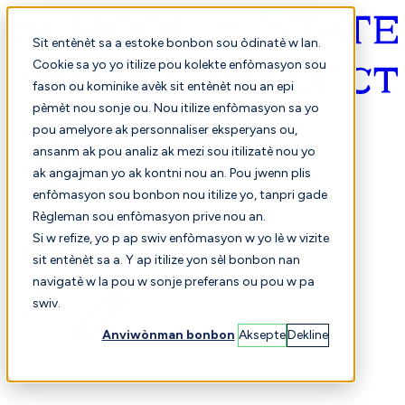
Sit entènèt sa a estoke bonbon sou òdinatè w lan.
Cookie sa yo yo itilize pou kolekte enfòmasyon sou
fason ou kominike avèk sit entènèt nou an epi
Kreyòl ayisyen
pèmèt nou sonje ou. Nou itilize enfòmasyon sa yo
pou amelyore ak personnaliser eksperyans ou,
ansanm ak pou analiz ak mezi sou itilizatè nou yo
ak angajman yo ak kontni nou an. Pou jwenn plis
enfòmasyon sou bonbon nou itilize yo, tanpri gade
Règleman sou enfòmasyon prive nou an.
Si w refize, yo p ap swiv enfòmasyon w yo lè w vizite
sit entènèt sa a. Y ap itilize yon sèl bonbon nan
Chwazi
Konparezon
navigatè w la pou w sonje preferans ou pou w pa
swiv.
Anviwònman bonbon
Aksepte
Dekline
Elèv yo
Finans
Pèfòmans