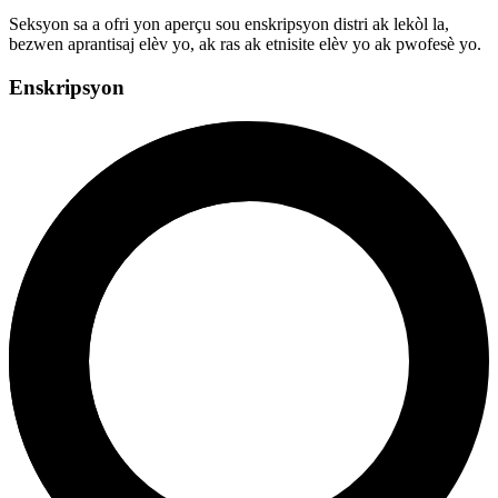
Seksyon sa a ofri yon aperçu sou enskripsyon distri ak lekòl la,
bezwen aprantisaj elèv yo, ak ras ak etnisite elèv yo ak pwofesè yo.
Enskripsyon