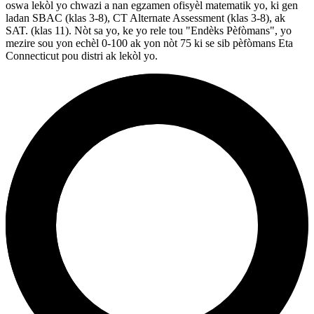
oswa lekòl yo chwazi a nan egzamen ofisyèl matematik yo, ki gen
ladan SBAC (klas 3-8), CT Alternate Assessment (klas 3-8), ak
SAT. (klas 11). Nòt sa yo, ke yo rele tou "Endèks Pèfòmans", yo
mezire sou yon echèl 0-100 ak yon nòt 75 ki se sib pèfòmans Eta
Connecticut pou distri ak lekòl yo.