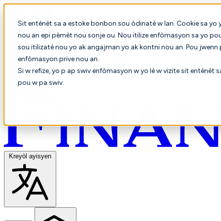
Sit entènèt sa a estoke bonbon sou òdinatè w lan. Cookie sa yo 
nou an epi pèmèt nou sonje ou. Nou itilize enfòmasyon sa yo po
sou itilizatè nou yo ak angajman yo ak kontni nou an. Pou jwenn
enfòmasyon prive nou an.
Si w refize, yo p ap swiv enfòmasyon w yo lè w vizite sit entènèt 
pou w pa swiv.
Kreyòl ayisyen