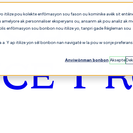
yo itilize pou kolekte enfòmasyon sou fason ou kominike avèk sit entèn
u amelyore ak personnaliser eksperyans ou, ansanm ak pou analiz ak m
 plis enfòmasyon sou bonbon nou itilize yo, tanpri gade Règleman sou
sa a. Y ap itilize yon sèl bonbon nan navigatè w la pou w sonje preferan
Anviwònman bonbon
Aksepte
Dek