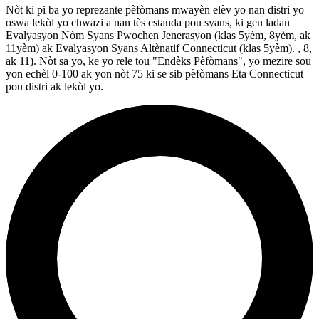
Nòt ki pi ba yo reprezante pèfòmans mwayèn elèv yo nan distri yo
oswa lekòl yo chwazi a nan tès estanda pou syans, ki gen ladan
Evalyasyon Nòm Syans Pwochen Jenerasyon (klas 5yèm, 8yèm, ak
11yèm) ak Evalyasyon Syans Altènatif Connecticut (klas 5yèm). , 8,
ak 11). Nòt sa yo, ke yo rele tou "Endèks Pèfòmans", yo mezire sou
yon echèl 0-100 ak yon nòt 75 ki se sib pèfòmans Eta Connecticut
pou distri ak lekòl yo.