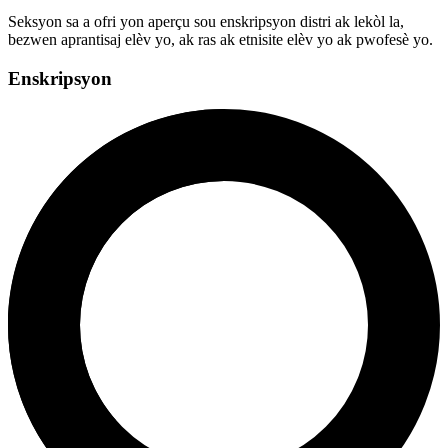
Seksyon sa a ofri yon aperçu sou enskripsyon distri ak lekòl la,
bezwen aprantisaj elèv yo, ak ras ak etnisite elèv yo ak pwofesè yo.
Enskripsyon