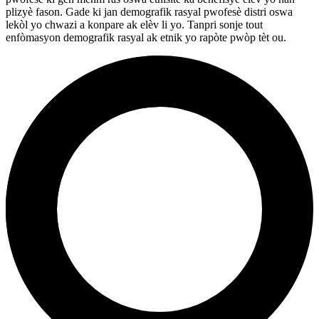
plizyè fason. Gade ki jan demografik rasyal pwofesè distri oswa
lekòl yo chwazi a konpare ak elèv li yo. Tanpri sonje tout
enfòmasyon demografik rasyal ak etnik yo rapòte pwòp tèt ou.