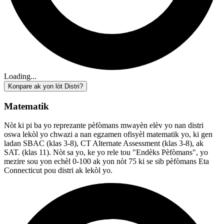
Loading...
Konpare ak yon lòt Distri?
Matematik
Nòt ki pi ba yo reprezante pèfòmans mwayèn elèv yo nan distri
oswa lekòl yo chwazi a nan egzamen ofisyèl matematik yo, ki gen
ladan SBAC (klas 3-8), CT Alternate Assessment (klas 3-8), ak
SAT. (klas 11). Nòt sa yo, ke yo rele tou "Endèks Pèfòmans", yo
mezire sou yon echèl 0-100 ak yon nòt 75 ki se sib pèfòmans Eta
Connecticut pou distri ak lekòl yo.