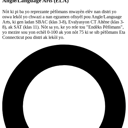
Angle/Language Arts (ELA)
Nòt ki pi ba yo reprezante pèfòmans mwayèn elèv nan distri yo
oswa lekòl yo chwazi a nan egzamen ofisyèl pou Angle/Language
Arts, ki gen ladan SBAC (klas 3-8), Evalyasyon CT Altène (klas 3-
8), ak SAT (klas 11). Nòt sa yo, ke yo rele tou "Endèks Pèfòmans",
yo mezire sou yon echèl 0-100 ak yon nòt 75 ki se sib pèfòmans Eta
Connecticut pou distri ak lekòl yo.