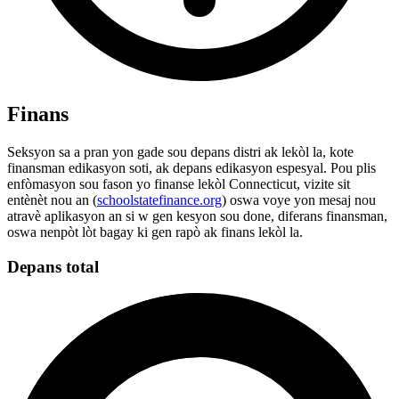
Finans
Seksyon sa a pran yon gade sou depans distri ak lekòl la, kote
finansman edikasyon soti, ak depans edikasyon espesyal. Pou plis
enfòmasyon sou fason yo finanse lekòl Connecticut, vizite sit
entènèt nou an (
schoolstatefinance.org
) oswa voye yon mesaj nou
atravè aplikasyon an si w gen kesyon sou done, diferans finansman,
oswa nenpòt lòt bagay ki gen rapò ak finans lekòl la.
Depans total