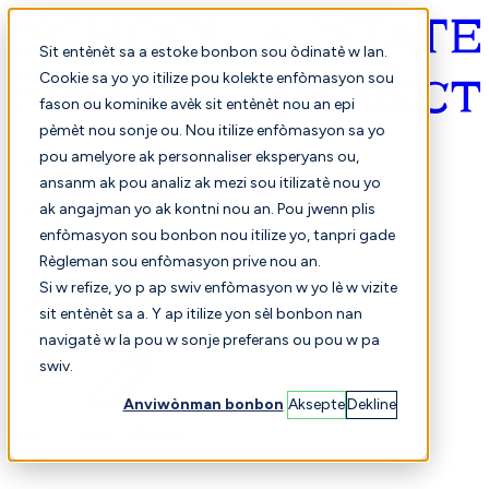
Sit entènèt sa a estoke bonbon sou òdinatè w lan.
Cookie sa yo yo itilize pou kolekte enfòmasyon sou
fason ou kominike avèk sit entènèt nou an epi
Kreyòl ayisyen
pèmèt nou sonje ou. Nou itilize enfòmasyon sa yo
pou amelyore ak personnaliser eksperyans ou,
ansanm ak pou analiz ak mezi sou itilizatè nou yo
ak angajman yo ak kontni nou an. Pou jwenn plis
enfòmasyon sou bonbon nou itilize yo, tanpri gade
Règleman sou enfòmasyon prive nou an.
Si w refize, yo p ap swiv enfòmasyon w yo lè w vizite
sit entènèt sa a. Y ap itilize yon sèl bonbon nan
Chwazi
Konparezon
navigatè w la pou w sonje preferans ou pou w pa
swiv.
Anviwònman bonbon
Aksepte
Dekline
Elèv yo
Finans
Pèfòmans