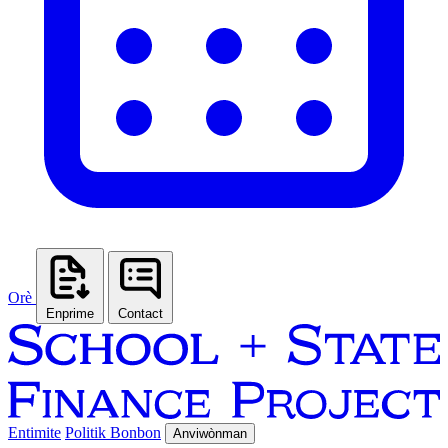
Orè
Enprime
Contact
Entimite
Politik Bonbon
Anviwònman