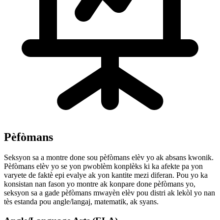
Pèfòmans
Seksyon sa a montre done sou pèfòmans elèv yo ak absans kwonik.
Pèfòmans elèv yo se yon pwoblèm konplèks ki ka afekte pa yon
varyete de faktè epi evalye ak yon kantite mezi diferan. Pou yo ka
konsistan nan fason yo montre ak konpare done pèfòmans yo,
seksyon sa a gade pèfòmans mwayèn elèv pou distri ak lekòl yo nan
tès estanda pou angle/langaj, matematik, ak syans.