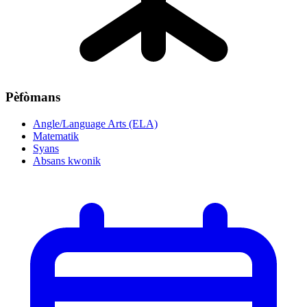
Pèfòmans
Angle/Language Arts (ELA)
Matematik
Syans
Absans kwonik