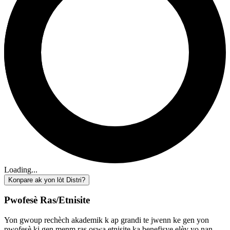
Loading...
Konpare ak yon lòt Distri?
Pwofesè Ras/Etnisite
Yon gwoup rechèch akademik k ap grandi te jwenn ke gen yon
pwofesè ki gen menm ras oswa etnisite ka benefisye elèv yo nan