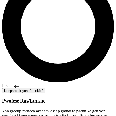
Loading...
Konpare ak yon lòt Lekòl?
Pwofesè Ras/Etnisite
Yon gwoup rechèch akademik k ap grandi te jwenn ke gen yon
pwofesè ki gen menm ras oswa etnisite ka benefisye elèv yo nan