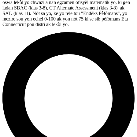
oswa lekòl yo chwazi a nan egzamen ofisyèl matematik yo, ki gen
ladan SBAC (klas 3-8), CT Alternate Assessment (klas 3-8), ak
SAT. (klas 11). Nòt sa yo, ke yo rele tou "Endèks Pèfòmans", yo
mezire sou yon echèl 0-100 ak yon nòt 75 ki se sib pèfòmans Eta
Connecticut pou distri ak lekòl yo.