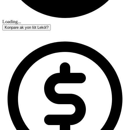
Loading...
Konpare ak yon lòt Lekòl?