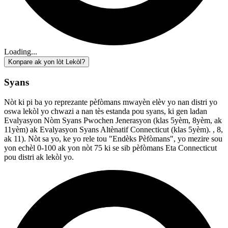
Loading...
Konpare ak yon lòt Lekòl?
Syans
Nòt ki pi ba yo reprezante pèfòmans mwayèn elèv yo nan distri yo
oswa lekòl yo chwazi a nan tès estanda pou syans, ki gen ladan
Evalyasyon Nòm Syans Pwochen Jenerasyon (klas 5yèm, 8yèm, ak
11yèm) ak Evalyasyon Syans Altènatif Connecticut (klas 5yèm). , 8,
ak 11). Nòt sa yo, ke yo rele tou "Endèks Pèfòmans", yo mezire sou
yon echèl 0-100 ak yon nòt 75 ki se sib pèfòmans Eta Connecticut
pou distri ak lekòl yo.