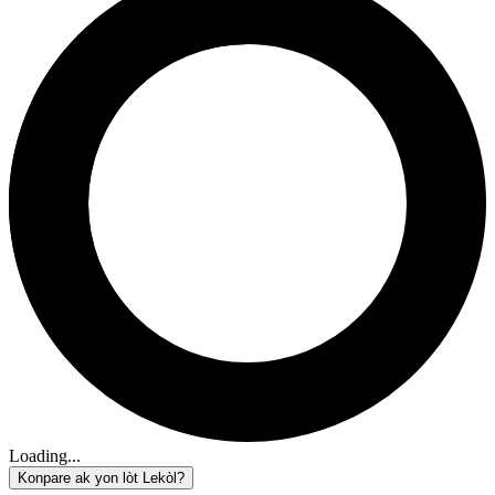
Loading...
Konpare ak yon lòt Lekòl?