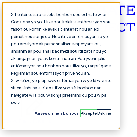
Sit entènèt sa a estoke bonbon sou òdinatè w lan.
Cookie sa yo yo itilize pou kolekte enfòmasyon sou
fason ou kominike avèk sit entènèt nou an epi
Kreyòl ayisyen
pèmèt nou sonje ou. Nou itilize enfòmasyon sa yo
pou amelyore ak personnaliser eksperyans ou,
ansanm ak pou analiz ak mezi sou itilizatè nou yo
ak angajman yo ak kontni nou an. Pou jwenn plis
enfòmasyon sou bonbon nou itilize yo, tanpri gade
Règleman sou enfòmasyon prive nou an.
Si w refize, yo p ap swiv enfòmasyon w yo lè w vizite
sit entènèt sa a. Y ap itilize yon sèl bonbon nan
Chwazi
Konparezon
navigatè w la pou w sonje preferans ou pou w pa
swiv.
Anviwònman bonbon
Aksepte
Dekline
Elèv yo
Finans
Pèfòmans