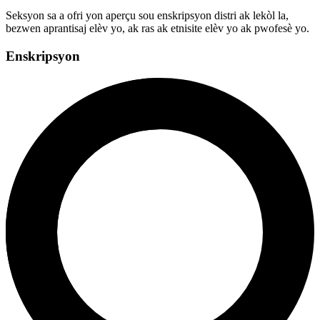
Seksyon sa a ofri yon aperçu sou enskripsyon distri ak lekòl la,
bezwen aprantisaj elèv yo, ak ras ak etnisite elèv yo ak pwofesè yo.
Enskripsyon