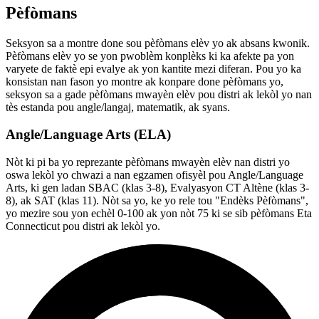
Pèfòmans
Seksyon sa a montre done sou pèfòmans elèv yo ak absans kwonik.
Pèfòmans elèv yo se yon pwoblèm konplèks ki ka afekte pa yon
varyete de faktè epi evalye ak yon kantite mezi diferan. Pou yo ka
konsistan nan fason yo montre ak konpare done pèfòmans yo,
seksyon sa a gade pèfòmans mwayèn elèv pou distri ak lekòl yo nan
tès estanda pou angle/langaj, matematik, ak syans.
Angle/Language Arts (ELA)
Nòt ki pi ba yo reprezante pèfòmans mwayèn elèv nan distri yo
oswa lekòl yo chwazi a nan egzamen ofisyèl pou Angle/Language
Arts, ki gen ladan SBAC (klas 3-8), Evalyasyon CT Altène (klas 3-
8), ak SAT (klas 11). Nòt sa yo, ke yo rele tou "Endèks Pèfòmans",
yo mezire sou yon echèl 0-100 ak yon nòt 75 ki se sib pèfòmans Eta
Connecticut pou distri ak lekòl yo.