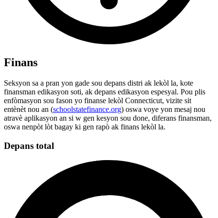
Finans
Seksyon sa a pran yon gade sou depans distri ak lekòl la, kote
finansman edikasyon soti, ak depans edikasyon espesyal. Pou plis
enfòmasyon sou fason yo finanse lekòl Connecticut, vizite sit
entènèt nou an (
schoolstatefinance.org
) oswa voye yon mesaj nou
atravè aplikasyon an si w gen kesyon sou done, diferans finansman,
oswa nenpòt lòt bagay ki gen rapò ak finans lekòl la.
Depans total