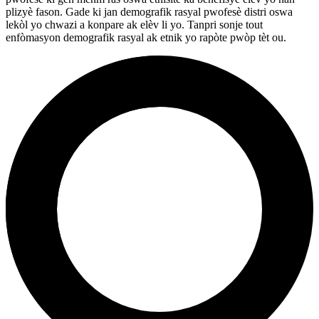
plizyè fason. Gade ki jan demografik rasyal pwofesè distri oswa
lekòl yo chwazi a konpare ak elèv li yo. Tanpri sonje tout
enfòmasyon demografik rasyal ak etnik yo rapòte pwòp tèt ou.