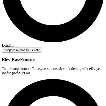
Loading...
Konpare ak yon lòt Lekòl?
Elèv Ras/Etnisite
Tanpri sonje tout enfòmasyon sou ras ak etnik demografik elèv yo
rapòte pwòp tèt ou.