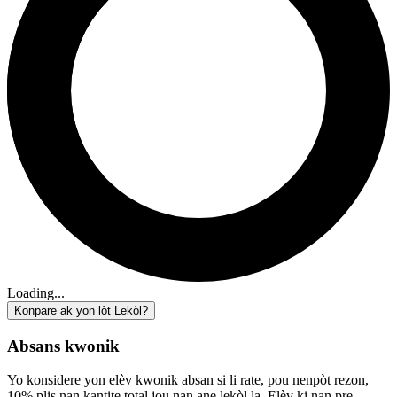
Loading...
Konpare ak yon lòt Lekòl?
Absans kwonik
Yo konsidere yon elèv kwonik absan si li rate, pou nenpòt rezon,
10% plis nan kantite total jou nan ane lekòl la. Elèv ki nan pre-