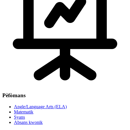
Pèfòmans
Angle/Language Arts (ELA)
Matematik
Syans
Absans kwonik