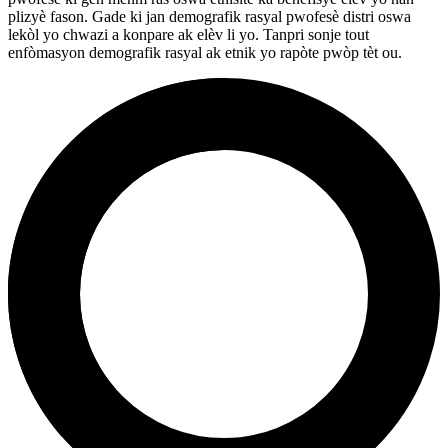
plizyè fason. Gade ki jan demografik rasyal pwofesè distri oswa
lekòl yo chwazi a konpare ak elèv li yo. Tanpri sonje tout
enfòmasyon demografik rasyal ak etnik yo rapòte pwòp tèt ou.