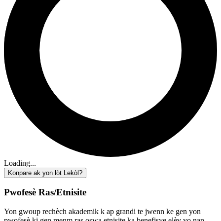
Loading...
Konpare ak yon lòt Lekòl?
Pwofesè Ras/Etnisite
Yon gwoup rechèch akademik k ap grandi te jwenn ke gen yon
pwofesè ki gen menm ras oswa etnisite ka benefisye elèv yo nan