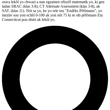
oswa lekòl yo chwazi a nan egzamen ofisyèl matematik yo, ki gen
ladan SBAC (klas 3-8), CT Alternate Assessment (klas 3-8), ak
SAT. (klas 11). Nòt sa yo, ke yo rele tou "Endèks Pèfòmans", yo
mezire sou yon echèl 0-100 ak yon nòt 75 ki se sib pèfòmans Eta
Connecticut pou distri ak lekòl yo.