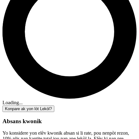
Loading...
Konpare ak yon lòt Lekòl?
Absans kwonik
Yo konsidere yon elèv kwonik absan si li rate, pou nenpòt rezon,
10% plis nan kantite total jou nan ane lekòl la. Elèv ki nan pre-