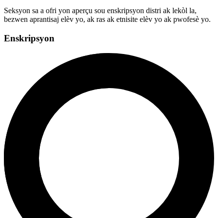
Seksyon sa a ofri yon aperçu sou enskripsyon distri ak lekòl la,
bezwen aprantisaj elèv yo, ak ras ak etnisite elèv yo ak pwofesè yo.
Enskripsyon