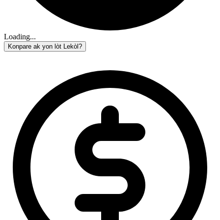
Loading...
Konpare ak yon lòt Lekòl?