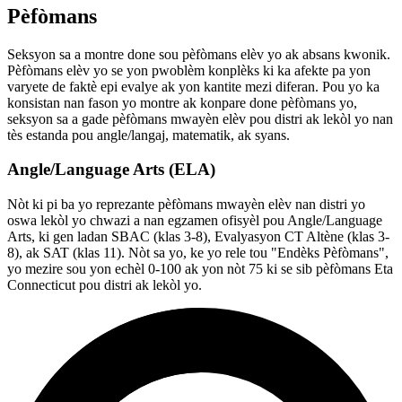
Pèfòmans
Seksyon sa a montre done sou pèfòmans elèv yo ak absans kwonik.
Pèfòmans elèv yo se yon pwoblèm konplèks ki ka afekte pa yon
varyete de faktè epi evalye ak yon kantite mezi diferan. Pou yo ka
konsistan nan fason yo montre ak konpare done pèfòmans yo,
seksyon sa a gade pèfòmans mwayèn elèv pou distri ak lekòl yo nan
tès estanda pou angle/langaj, matematik, ak syans.
Angle/Language Arts (ELA)
Nòt ki pi ba yo reprezante pèfòmans mwayèn elèv nan distri yo
oswa lekòl yo chwazi a nan egzamen ofisyèl pou Angle/Language
Arts, ki gen ladan SBAC (klas 3-8), Evalyasyon CT Altène (klas 3-
8), ak SAT (klas 11). Nòt sa yo, ke yo rele tou "Endèks Pèfòmans",
yo mezire sou yon echèl 0-100 ak yon nòt 75 ki se sib pèfòmans Eta
Connecticut pou distri ak lekòl yo.