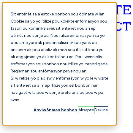
Sit entènèt sa a estoke bonbon sou òdinatè w lan.
Cookie sa yo yo itilize pou kolekte enfòmasyon sou
fason ou kominike avèk sit entènèt nou an epi
Kreyòl ayisyen
pèmèt nou sonje ou. Nou itilize enfòmasyon sa yo
pou amelyore ak personnaliser eksperyans ou,
ansanm ak pou analiz ak mezi sou itilizatè nou yo
ak angajman yo ak kontni nou an. Pou jwenn plis
enfòmasyon sou bonbon nou itilize yo, tanpri gade
Règleman sou enfòmasyon prive nou an.
Si w refize, yo p ap swiv enfòmasyon w yo lè w vizite
sit entènèt sa a. Y ap itilize yon sèl bonbon nan
Chwazi
Konparezon
navigatè w la pou w sonje preferans ou pou w pa
swiv.
Anviwònman bonbon
Aksepte
Dekline
Elèv yo
Finans
Pèfòmans