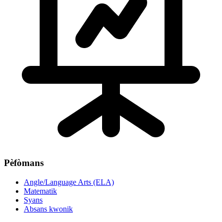
Pèfòmans
Angle/Language Arts (ELA)
Matematik
Syans
Absans kwonik