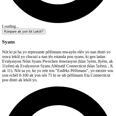
Loading...
Konpare ak yon lòt Lekòl?
Syans
Nòt ki pi ba yo reprezante pèfòmans mwayèn elèv yo nan distri yo
oswa lekòl yo chwazi a nan tès estanda pou syans, ki gen ladan
Evalyasyon Nòm Syans Pwochen Jenerasyon (klas 5yèm, 8yèm, ak
11yèm) ak Evalyasyon Syans Altènatif Connecticut (klas 5yèm). , 8,
ak 11). Nòt sa yo, ke yo rele tou "Endèks Pèfòmans", yo mezire sou
yon echèl 0-100 ak yon nòt 75 ki se sib pèfòmans Eta Connecticut
pou distri ak lekòl yo.