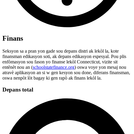
Finans
Seksyon sa a pran yon gade sou depans distri ak lekòl la, kote
finansman edikasyon soti, ak depans edikasyon espesyal. Pou plis
enfòmasyon sou fason yo finanse lekòl Connecticut, vizite sit
entènèt nou an (
schoolstatefinance.org
) oswa voye yon mesaj nou
atravè aplikasyon an si w gen kesyon sou done, diferans finansman,
oswa nenpòt lòt bagay ki gen rapò ak finans lekòl la.
Depans total