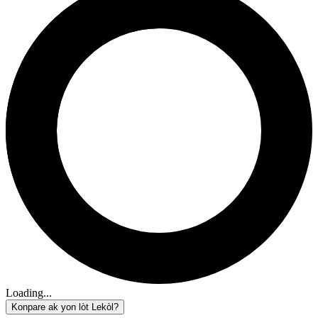
Loading...
Konpare ak yon lòt Lekòl?