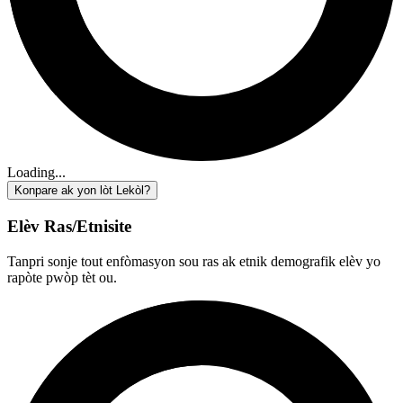
Loading...
Konpare ak yon lòt Lekòl?
Elèv Ras/Etnisite
Tanpri sonje tout enfòmasyon sou ras ak etnik demografik elèv yo
rapòte pwòp tèt ou.