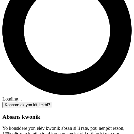
Loading...
Konpare ak yon lòt Lekòl?
Absans kwonik
Yo konsidere yon elèv kwonik absan si li rate, pou nenpòt rezon,
10% plis nan kantite total jou nan ane lekòl la. Elèv ki nan pre-