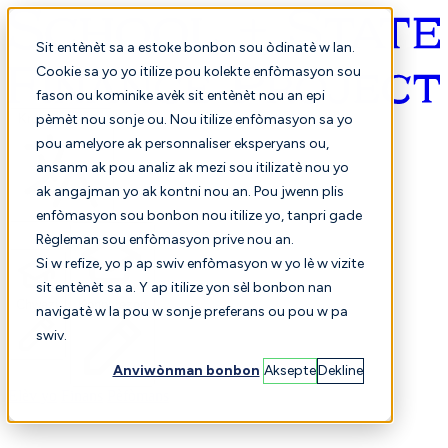
Sit entènèt sa a estoke bonbon sou òdinatè w lan.
Cookie sa yo yo itilize pou kolekte enfòmasyon sou
fason ou kominike avèk sit entènèt nou an epi
Kreyòl ayisyen
pèmèt nou sonje ou. Nou itilize enfòmasyon sa yo
pou amelyore ak personnaliser eksperyans ou,
ansanm ak pou analiz ak mezi sou itilizatè nou yo
ak angajman yo ak kontni nou an. Pou jwenn plis
enfòmasyon sou bonbon nou itilize yo, tanpri gade
Règleman sou enfòmasyon prive nou an.
Si w refize, yo p ap swiv enfòmasyon w yo lè w vizite
sit entènèt sa a. Y ap itilize yon sèl bonbon nan
Chwazi
Konparezon
navigatè w la pou w sonje preferans ou pou w pa
swiv.
Anviwònman bonbon
Aksepte
Dekline
Elèv yo
Finans
Pèfòmans