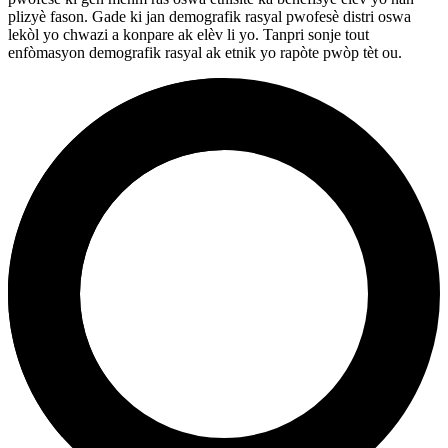
plizyè fason. Gade ki jan demografik rasyal pwofesè distri oswa
lekòl yo chwazi a konpare ak elèv li yo. Tanpri sonje tout
enfòmasyon demografik rasyal ak etnik yo rapòte pwòp tèt ou.