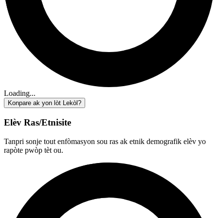
Loading...
Konpare ak yon lòt Lekòl?
Elèv Ras/Etnisite
Tanpri sonje tout enfòmasyon sou ras ak etnik demografik elèv yo
rapòte pwòp tèt ou.