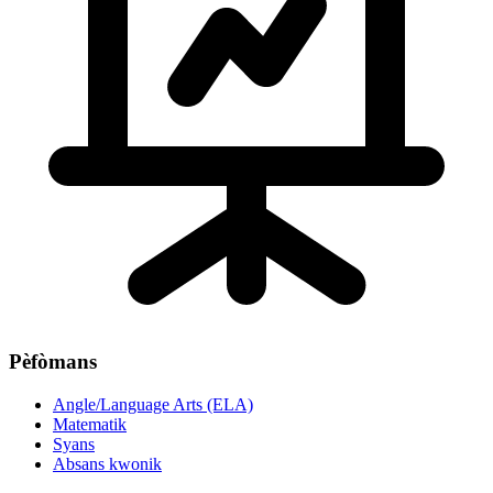
Pèfòmans
Angle/Language Arts (ELA)
Matematik
Syans
Absans kwonik