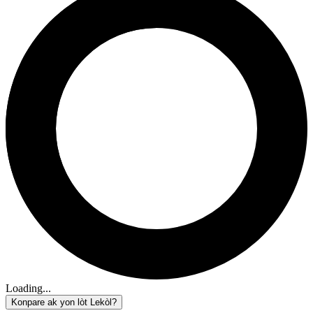
Loading...
Konpare ak yon lòt Lekòl?