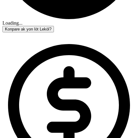
Loading...
Konpare ak yon lòt Lekòl?