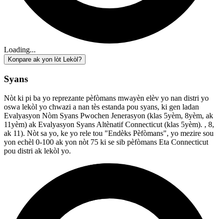
Loading...
Konpare ak yon lòt Lekòl?
Syans
Nòt ki pi ba yo reprezante pèfòmans mwayèn elèv yo nan distri yo
oswa lekòl yo chwazi a nan tès estanda pou syans, ki gen ladan
Evalyasyon Nòm Syans Pwochen Jenerasyon (klas 5yèm, 8yèm, ak
11yèm) ak Evalyasyon Syans Altènatif Connecticut (klas 5yèm). , 8,
ak 11). Nòt sa yo, ke yo rele tou "Endèks Pèfòmans", yo mezire sou
yon echèl 0-100 ak yon nòt 75 ki se sib pèfòmans Eta Connecticut
pou distri ak lekòl yo.