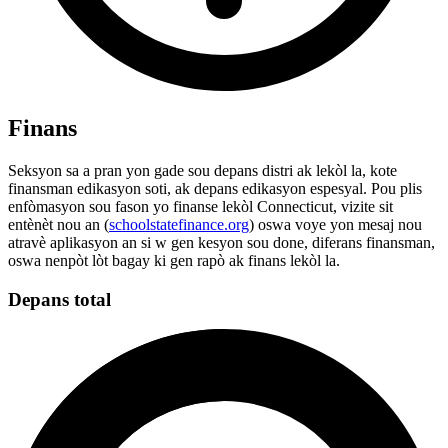
Finans
Seksyon sa a pran yon gade sou depans distri ak lekòl la, kote
finansman edikasyon soti, ak depans edikasyon espesyal. Pou plis
enfòmasyon sou fason yo finanse lekòl Connecticut, vizite sit
entènèt nou an (
schoolstatefinance.org
) oswa voye yon mesaj nou
atravè aplikasyon an si w gen kesyon sou done, diferans finansman,
oswa nenpòt lòt bagay ki gen rapò ak finans lekòl la.
Depans total