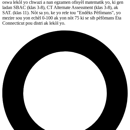
oswa lekòl yo chwazi a nan egzamen ofisyèl matematik yo, ki gen
ladan SBAC (klas 3-8), CT Alternate Assessment (klas 3-8), ak
SAT. (klas 11). Nòt sa yo, ke yo rele tou "Endèks Pèfòmans", yo
mezire sou yon echèl 0-100 ak yon nòt 75 ki se sib pèfòmans Eta
Connecticut pou distri ak lekòl yo.