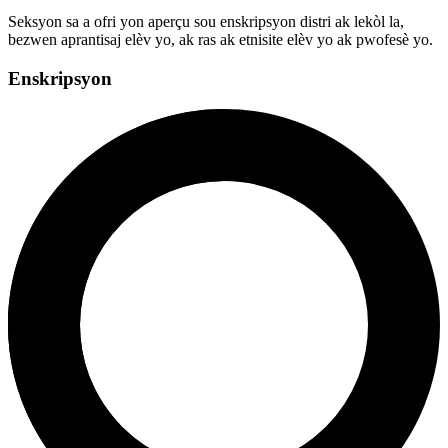
Seksyon sa a ofri yon aperçu sou enskripsyon distri ak lekòl la,
bezwen aprantisaj elèv yo, ak ras ak etnisite elèv yo ak pwofesè yo.
Enskripsyon