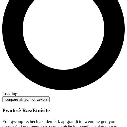
Loading...
Konpare ak yon lòt Lekòl?
Pwofesè Ras/Etnisite
Yon gwoup rechèch akademik k ap grandi te jwenn ke gen yon
pwofesè ki gen menm ras oswa etnisite ka benefisye elèv yo nan