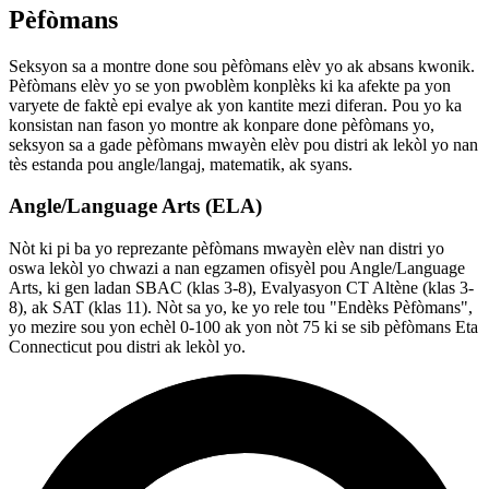
Pèfòmans
Seksyon sa a montre done sou pèfòmans elèv yo ak absans kwonik.
Pèfòmans elèv yo se yon pwoblèm konplèks ki ka afekte pa yon
varyete de faktè epi evalye ak yon kantite mezi diferan. Pou yo ka
konsistan nan fason yo montre ak konpare done pèfòmans yo,
seksyon sa a gade pèfòmans mwayèn elèv pou distri ak lekòl yo nan
tès estanda pou angle/langaj, matematik, ak syans.
Angle/Language Arts (ELA)
Nòt ki pi ba yo reprezante pèfòmans mwayèn elèv nan distri yo
oswa lekòl yo chwazi a nan egzamen ofisyèl pou Angle/Language
Arts, ki gen ladan SBAC (klas 3-8), Evalyasyon CT Altène (klas 3-
8), ak SAT (klas 11). Nòt sa yo, ke yo rele tou "Endèks Pèfòmans",
yo mezire sou yon echèl 0-100 ak yon nòt 75 ki se sib pèfòmans Eta
Connecticut pou distri ak lekòl yo.