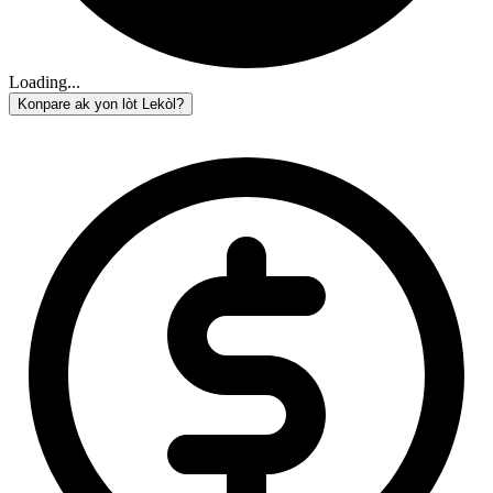
Loading...
Konpare ak yon lòt Lekòl?