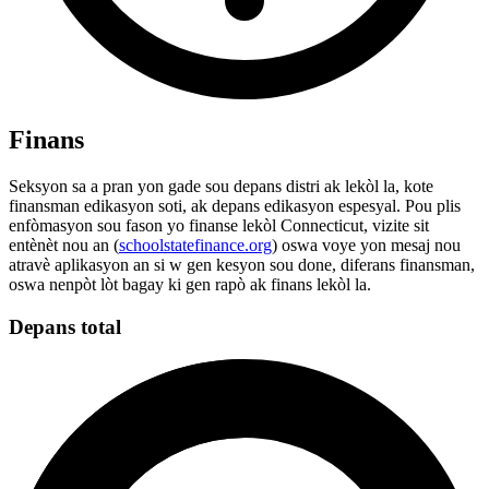
Finans
Seksyon sa a pran yon gade sou depans distri ak lekòl la, kote
finansman edikasyon soti, ak depans edikasyon espesyal. Pou plis
enfòmasyon sou fason yo finanse lekòl Connecticut, vizite sit
entènèt nou an (
schoolstatefinance.org
) oswa voye yon mesaj nou
atravè aplikasyon an si w gen kesyon sou done, diferans finansman,
oswa nenpòt lòt bagay ki gen rapò ak finans lekòl la.
Depans total