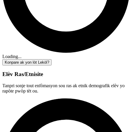
Loading...
Konpare ak yon lòt Lekòl?
Elèv Ras/Etnisite
Tanpri sonje tout enfòmasyon sou ras ak etnik demografik elèv yo
rapòte pwòp tèt ou.