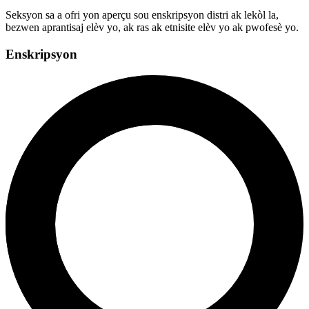
Seksyon sa a ofri yon aperçu sou enskripsyon distri ak lekòl la,
bezwen aprantisaj elèv yo, ak ras ak etnisite elèv yo ak pwofesè yo.
Enskripsyon