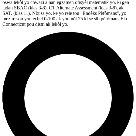
oswa lekòl yo chwazi a nan egzamen ofisyèl matematik yo, ki gen
ladan SBAC (klas 3-8), CT Alternate Assessment (klas 3-8), ak
SAT. (klas 11). Nòt sa yo, ke yo rele tou "Endèks Pèfòmans", yo
mezire sou yon echèl 0-100 ak yon nòt 75 ki se sib pèfòmans Eta
Connecticut pou distri ak lekòl yo.