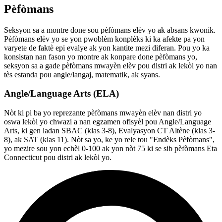
Pèfòmans
Seksyon sa a montre done sou pèfòmans elèv yo ak absans kwonik.
Pèfòmans elèv yo se yon pwoblèm konplèks ki ka afekte pa yon
varyete de faktè epi evalye ak yon kantite mezi diferan. Pou yo ka
konsistan nan fason yo montre ak konpare done pèfòmans yo,
seksyon sa a gade pèfòmans mwayèn elèv pou distri ak lekòl yo nan
tès estanda pou angle/langaj, matematik, ak syans.
Angle/Language Arts (ELA)
Nòt ki pi ba yo reprezante pèfòmans mwayèn elèv nan distri yo
oswa lekòl yo chwazi a nan egzamen ofisyèl pou Angle/Language
Arts, ki gen ladan SBAC (klas 3-8), Evalyasyon CT Altène (klas 3-
8), ak SAT (klas 11). Nòt sa yo, ke yo rele tou "Endèks Pèfòmans",
yo mezire sou yon echèl 0-100 ak yon nòt 75 ki se sib pèfòmans Eta
Connecticut pou distri ak lekòl yo.