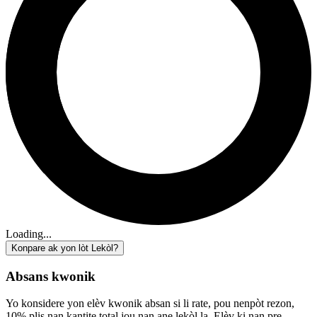
Loading...
Konpare ak yon lòt Lekòl?
Absans kwonik
Yo konsidere yon elèv kwonik absan si li rate, pou nenpòt rezon,
10% plis nan kantite total jou nan ane lekòl la. Elèv ki nan pre-