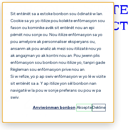
Sit entènèt sa a estoke bonbon sou òdinatè w lan.
Cookie sa yo yo itilize pou kolekte enfòmasyon sou
fason ou kominike avèk sit entènèt nou an epi
Kreyòl ayisyen
pèmèt nou sonje ou. Nou itilize enfòmasyon sa yo
pou amelyore ak personnaliser eksperyans ou,
ansanm ak pou analiz ak mezi sou itilizatè nou yo
ak angajman yo ak kontni nou an. Pou jwenn plis
enfòmasyon sou bonbon nou itilize yo, tanpri gade
Règleman sou enfòmasyon prive nou an.
Si w refize, yo p ap swiv enfòmasyon w yo lè w vizite
sit entènèt sa a. Y ap itilize yon sèl bonbon nan
Chwazi
Konparezon
navigatè w la pou w sonje preferans ou pou w pa
swiv.
Anviwònman bonbon
Aksepte
Dekline
Elèv yo
Finans
Pèfòmans