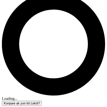
Loading...
Konpare ak yon lòt Lekòl?