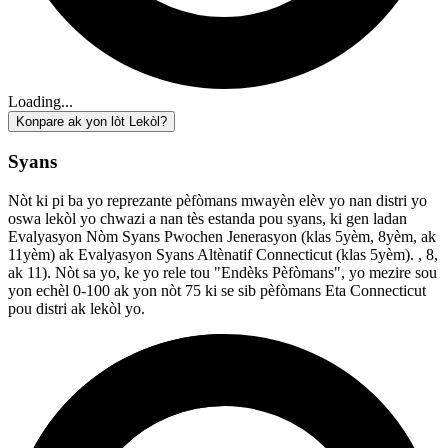
Loading...
Konpare ak yon lòt Lekòl?
Syans
Nòt ki pi ba yo reprezante pèfòmans mwayèn elèv yo nan distri yo
oswa lekòl yo chwazi a nan tès estanda pou syans, ki gen ladan
Evalyasyon Nòm Syans Pwochen Jenerasyon (klas 5yèm, 8yèm, ak
11yèm) ak Evalyasyon Syans Altènatif Connecticut (klas 5yèm). , 8,
ak 11). Nòt sa yo, ke yo rele tou "Endèks Pèfòmans", yo mezire sou
yon echèl 0-100 ak yon nòt 75 ki se sib pèfòmans Eta Connecticut
pou distri ak lekòl yo.