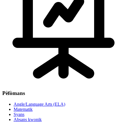
Pèfòmans
Angle/Language Arts (ELA)
Matematik
Syans
Absans kwonik