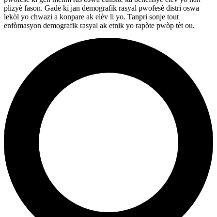
plizyè fason. Gade ki jan demografik rasyal pwofesè distri oswa
lekòl yo chwazi a konpare ak elèv li yo. Tanpri sonje tout
enfòmasyon demografik rasyal ak etnik yo rapòte pwòp tèt ou.