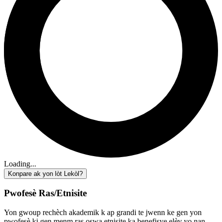
Loading...
Konpare ak yon lòt Lekòl?
Pwofesè Ras/Etnisite
Yon gwoup rechèch akademik k ap grandi te jwenn ke gen yon
pwofesè ki gen menm ras oswa etnisite ka benefisye elèv yo nan