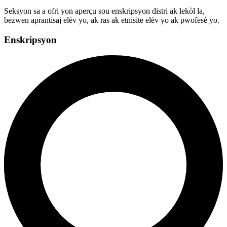
Seksyon sa a ofri yon aperçu sou enskripsyon distri ak lekòl la,
bezwen aprantisaj elèv yo, ak ras ak etnisite elèv yo ak pwofesè yo.
Enskripsyon