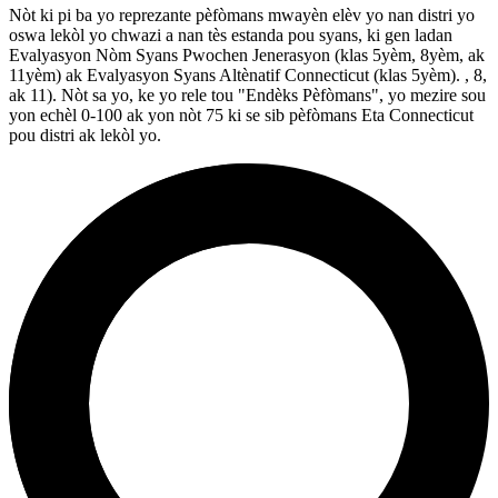
Nòt ki pi ba yo reprezante pèfòmans mwayèn elèv yo nan distri yo
oswa lekòl yo chwazi a nan tès estanda pou syans, ki gen ladan
Evalyasyon Nòm Syans Pwochen Jenerasyon (klas 5yèm, 8yèm, ak
11yèm) ak Evalyasyon Syans Altènatif Connecticut (klas 5yèm). , 8,
ak 11). Nòt sa yo, ke yo rele tou "Endèks Pèfòmans", yo mezire sou
yon echèl 0-100 ak yon nòt 75 ki se sib pèfòmans Eta Connecticut
pou distri ak lekòl yo.