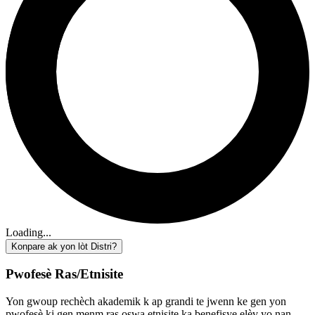
Loading...
Konpare ak yon lòt Distri?
Pwofesè Ras/Etnisite
Yon gwoup rechèch akademik k ap grandi te jwenn ke gen yon
pwofesè ki gen menm ras oswa etnisite ka benefisye elèv yo nan