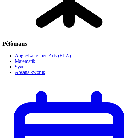
Pèfòmans
Angle/Language Arts (ELA)
Matematik
Syans
Absans kwonik