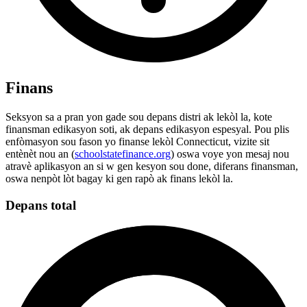
Finans
Seksyon sa a pran yon gade sou depans distri ak lekòl la, kote
finansman edikasyon soti, ak depans edikasyon espesyal. Pou plis
enfòmasyon sou fason yo finanse lekòl Connecticut, vizite sit
entènèt nou an (
schoolstatefinance.org
) oswa voye yon mesaj nou
atravè aplikasyon an si w gen kesyon sou done, diferans finansman,
oswa nenpòt lòt bagay ki gen rapò ak finans lekòl la.
Depans total