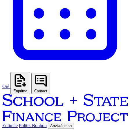
Orè
Enprime
Contact
Entimite
Politik Bonbon
Anviwònman