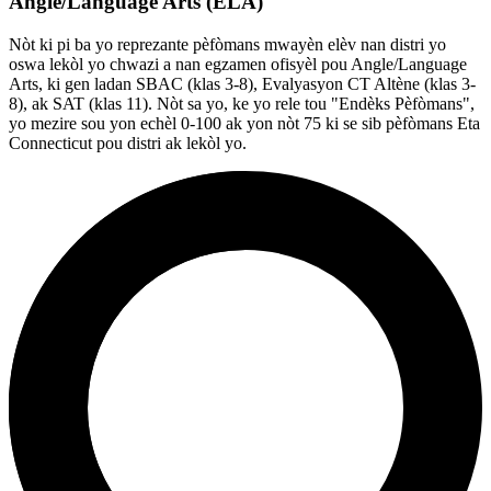
Angle/Language Arts (ELA)
Nòt ki pi ba yo reprezante pèfòmans mwayèn elèv nan distri yo
oswa lekòl yo chwazi a nan egzamen ofisyèl pou Angle/Language
Arts, ki gen ladan SBAC (klas 3-8), Evalyasyon CT Altène (klas 3-
8), ak SAT (klas 11). Nòt sa yo, ke yo rele tou "Endèks Pèfòmans",
yo mezire sou yon echèl 0-100 ak yon nòt 75 ki se sib pèfòmans Eta
Connecticut pou distri ak lekòl yo.