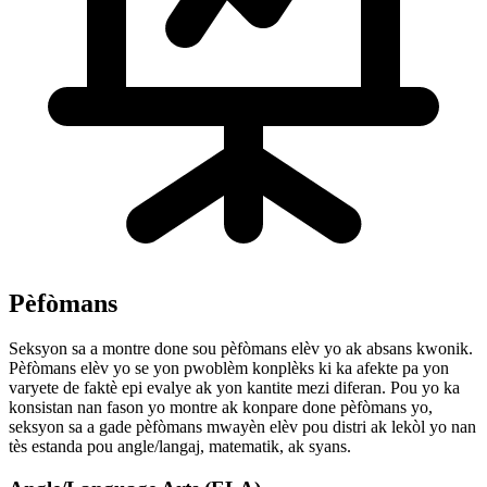
Pèfòmans
Seksyon sa a montre done sou pèfòmans elèv yo ak absans kwonik.
Pèfòmans elèv yo se yon pwoblèm konplèks ki ka afekte pa yon
varyete de faktè epi evalye ak yon kantite mezi diferan. Pou yo ka
konsistan nan fason yo montre ak konpare done pèfòmans yo,
seksyon sa a gade pèfòmans mwayèn elèv pou distri ak lekòl yo nan
tès estanda pou angle/langaj, matematik, ak syans.