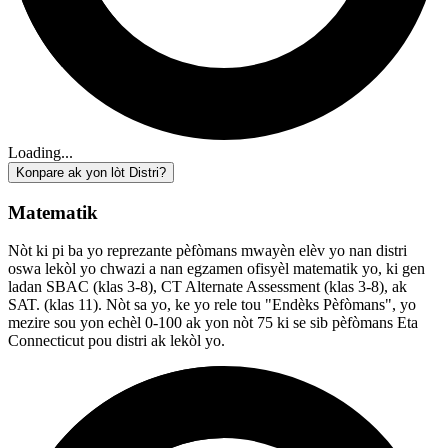
Loading...
Konpare ak yon lòt Distri?
Matematik
Nòt ki pi ba yo reprezante pèfòmans mwayèn elèv yo nan distri
oswa lekòl yo chwazi a nan egzamen ofisyèl matematik yo, ki gen
ladan SBAC (klas 3-8), CT Alternate Assessment (klas 3-8), ak
SAT. (klas 11). Nòt sa yo, ke yo rele tou "Endèks Pèfòmans", yo
mezire sou yon echèl 0-100 ak yon nòt 75 ki se sib pèfòmans Eta
Connecticut pou distri ak lekòl yo.