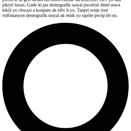
plizyè fason. Gade ki jan demografik rasyal pwofesè distri oswa
lekòl yo chwazi a konpare ak elèv li yo. Tanpri sonje tout
enfòmasyon demografik rasyal ak etnik yo rapòte pwòp tèt ou.