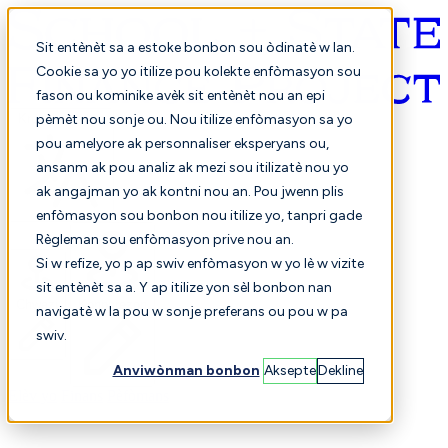
Sit entènèt sa a estoke bonbon sou òdinatè w lan.
Cookie sa yo yo itilize pou kolekte enfòmasyon sou
fason ou kominike avèk sit entènèt nou an epi
Kreyòl ayisyen
pèmèt nou sonje ou. Nou itilize enfòmasyon sa yo
pou amelyore ak personnaliser eksperyans ou,
ansanm ak pou analiz ak mezi sou itilizatè nou yo
ak angajman yo ak kontni nou an. Pou jwenn plis
enfòmasyon sou bonbon nou itilize yo, tanpri gade
Règleman sou enfòmasyon prive nou an.
Si w refize, yo p ap swiv enfòmasyon w yo lè w vizite
sit entènèt sa a. Y ap itilize yon sèl bonbon nan
Chwazi
Konparezon
navigatè w la pou w sonje preferans ou pou w pa
swiv.
Anviwònman bonbon
Aksepte
Dekline
Elèv yo
Finans
Pèfòmans