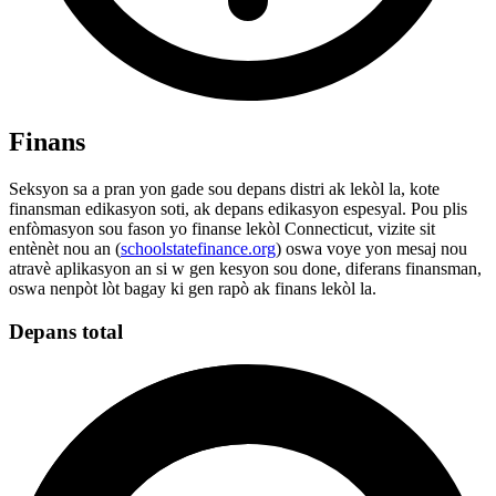
Finans
Seksyon sa a pran yon gade sou depans distri ak lekòl la, kote
finansman edikasyon soti, ak depans edikasyon espesyal. Pou plis
enfòmasyon sou fason yo finanse lekòl Connecticut, vizite sit
entènèt nou an (
schoolstatefinance.org
) oswa voye yon mesaj nou
atravè aplikasyon an si w gen kesyon sou done, diferans finansman,
oswa nenpòt lòt bagay ki gen rapò ak finans lekòl la.
Depans total