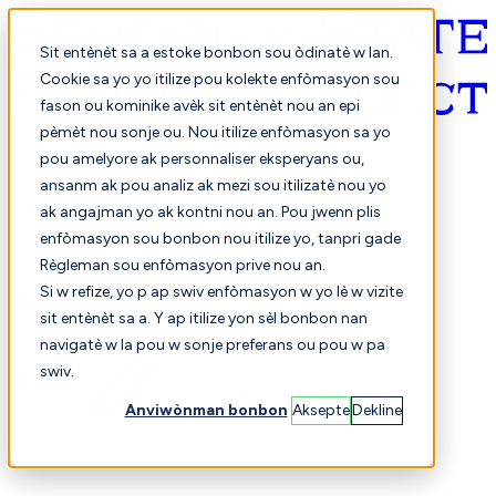
Sit entènèt sa a estoke bonbon sou òdinatè w lan.
Cookie sa yo yo itilize pou kolekte enfòmasyon sou
fason ou kominike avèk sit entènèt nou an epi
Kreyòl ayisyen
pèmèt nou sonje ou. Nou itilize enfòmasyon sa yo
pou amelyore ak personnaliser eksperyans ou,
ansanm ak pou analiz ak mezi sou itilizatè nou yo
ak angajman yo ak kontni nou an. Pou jwenn plis
enfòmasyon sou bonbon nou itilize yo, tanpri gade
Règleman sou enfòmasyon prive nou an.
Si w refize, yo p ap swiv enfòmasyon w yo lè w vizite
sit entènèt sa a. Y ap itilize yon sèl bonbon nan
Chwazi
Konparezon
navigatè w la pou w sonje preferans ou pou w pa
swiv.
Anviwònman bonbon
Aksepte
Dekline
Elèv yo
Finans
Pèfòmans