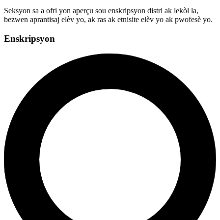
Seksyon sa a ofri yon aperçu sou enskripsyon distri ak lekòl la,
bezwen aprantisaj elèv yo, ak ras ak etnisite elèv yo ak pwofesè yo.
Enskripsyon