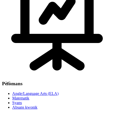
Pèfòmans
Angle/Language Arts (ELA)
Matematik
Syans
Absans kwonik