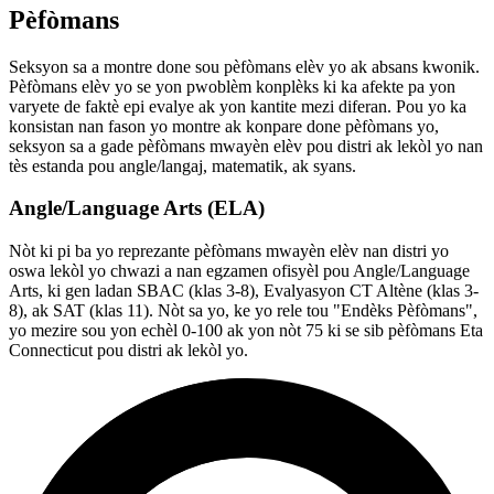
Pèfòmans
Seksyon sa a montre done sou pèfòmans elèv yo ak absans kwonik.
Pèfòmans elèv yo se yon pwoblèm konplèks ki ka afekte pa yon
varyete de faktè epi evalye ak yon kantite mezi diferan. Pou yo ka
konsistan nan fason yo montre ak konpare done pèfòmans yo,
seksyon sa a gade pèfòmans mwayèn elèv pou distri ak lekòl yo nan
tès estanda pou angle/langaj, matematik, ak syans.
Angle/Language Arts (ELA)
Nòt ki pi ba yo reprezante pèfòmans mwayèn elèv nan distri yo
oswa lekòl yo chwazi a nan egzamen ofisyèl pou Angle/Language
Arts, ki gen ladan SBAC (klas 3-8), Evalyasyon CT Altène (klas 3-
8), ak SAT (klas 11). Nòt sa yo, ke yo rele tou "Endèks Pèfòmans",
yo mezire sou yon echèl 0-100 ak yon nòt 75 ki se sib pèfòmans Eta
Connecticut pou distri ak lekòl yo.