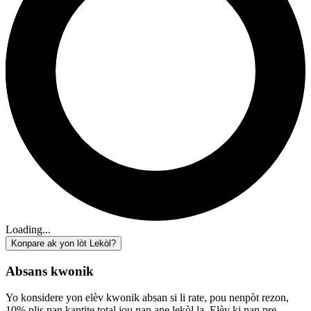
Loading...
Konpare ak yon lòt Lekòl?
Absans kwonik
Yo konsidere yon elèv kwonik absan si li rate, pou nenpòt rezon,
10% plis nan kantite total jou nan ane lekòl la. Elèv ki nan pre-