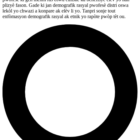
plizyè fason. Gade ki jan demografik rasyal pwofesè distri oswa
lekòl yo chwazi a konpare ak elèv li yo. Tanpri sonje tout
enfòmasyon demografik rasyal ak etnik yo rapòte pwòp tèt ou.