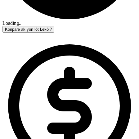
Loading...
Konpare ak yon lòt Lekòl?