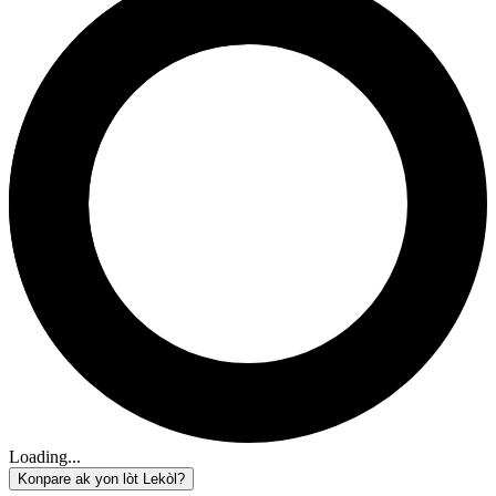
Loading...
Konpare ak yon lòt Lekòl?