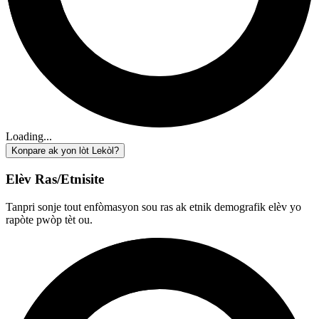
Loading...
Konpare ak yon lòt Lekòl?
Elèv Ras/Etnisite
Tanpri sonje tout enfòmasyon sou ras ak etnik demografik elèv yo
rapòte pwòp tèt ou.