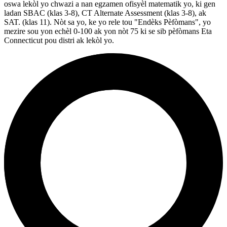
oswa lekòl yo chwazi a nan egzamen ofisyèl matematik yo, ki gen
ladan SBAC (klas 3-8), CT Alternate Assessment (klas 3-8), ak
SAT. (klas 11). Nòt sa yo, ke yo rele tou "Endèks Pèfòmans", yo
mezire sou yon echèl 0-100 ak yon nòt 75 ki se sib pèfòmans Eta
Connecticut pou distri ak lekòl yo.