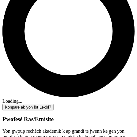
Loading...
Konpare ak yon lòt Lekòl?
Pwofesè Ras/Etnisite
Yon gwoup rechèch akademik k ap grandi te jwenn ke gen yon
pwofesè ki gen menm ras oswa etnisite ka benefisye elèv yo nan