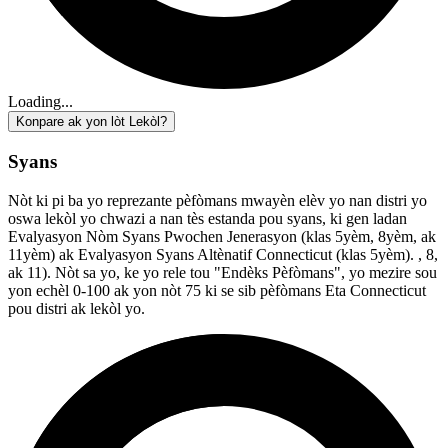
Loading...
Konpare ak yon lòt Lekòl?
Syans
Nòt ki pi ba yo reprezante pèfòmans mwayèn elèv yo nan distri yo
oswa lekòl yo chwazi a nan tès estanda pou syans, ki gen ladan
Evalyasyon Nòm Syans Pwochen Jenerasyon (klas 5yèm, 8yèm, ak
11yèm) ak Evalyasyon Syans Altènatif Connecticut (klas 5yèm). , 8,
ak 11). Nòt sa yo, ke yo rele tou "Endèks Pèfòmans", yo mezire sou
yon echèl 0-100 ak yon nòt 75 ki se sib pèfòmans Eta Connecticut
pou distri ak lekòl yo.