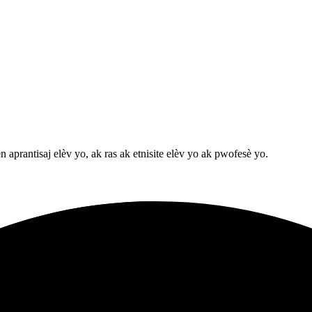
n aprantisaj elèv yo, ak ras ak etnisite elèv yo ak pwofesè yo.