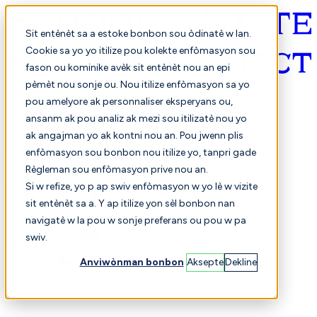
Sit entènèt sa a estoke bonbon sou òdinatè w lan.
Cookie sa yo yo itilize pou kolekte enfòmasyon sou
fason ou kominike avèk sit entènèt nou an epi
Kreyòl ayisyen
pèmèt nou sonje ou. Nou itilize enfòmasyon sa yo
pou amelyore ak personnaliser eksperyans ou,
ansanm ak pou analiz ak mezi sou itilizatè nou yo
ak angajman yo ak kontni nou an. Pou jwenn plis
enfòmasyon sou bonbon nou itilize yo, tanpri gade
Règleman sou enfòmasyon prive nou an.
Si w refize, yo p ap swiv enfòmasyon w yo lè w vizite
sit entènèt sa a. Y ap itilize yon sèl bonbon nan
Chwazi
Konparezon
navigatè w la pou w sonje preferans ou pou w pa
swiv.
Anviwònman bonbon
Aksepte
Dekline
Elèv yo
Finans
Pèfòmans