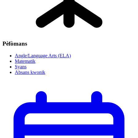
Pèfòmans
Angle/Language Arts (ELA)
Matematik
Syans
Absans kwonik