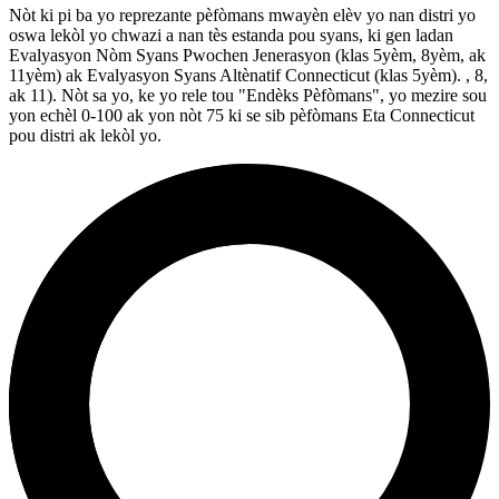
Nòt ki pi ba yo reprezante pèfòmans mwayèn elèv yo nan distri yo
oswa lekòl yo chwazi a nan tès estanda pou syans, ki gen ladan
Evalyasyon Nòm Syans Pwochen Jenerasyon (klas 5yèm, 8yèm, ak
11yèm) ak Evalyasyon Syans Altènatif Connecticut (klas 5yèm). , 8,
ak 11). Nòt sa yo, ke yo rele tou "Endèks Pèfòmans", yo mezire sou
yon echèl 0-100 ak yon nòt 75 ki se sib pèfòmans Eta Connecticut
pou distri ak lekòl yo.