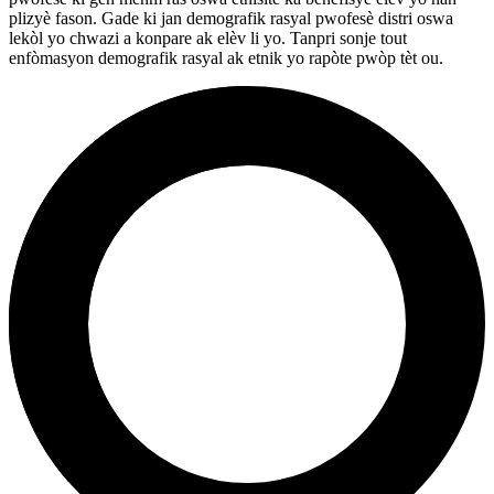
plizyè fason. Gade ki jan demografik rasyal pwofesè distri oswa
lekòl yo chwazi a konpare ak elèv li yo. Tanpri sonje tout
enfòmasyon demografik rasyal ak etnik yo rapòte pwòp tèt ou.