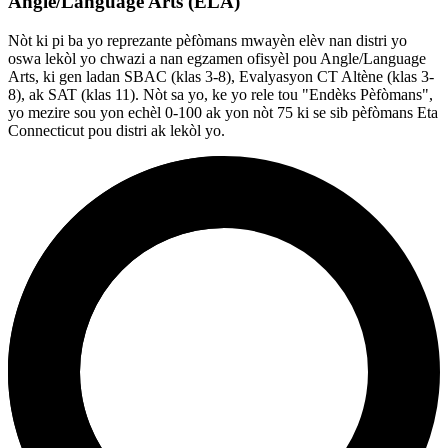
Angle/Language Arts (ELA)
Nòt ki pi ba yo reprezante pèfòmans mwayèn elèv nan distri yo
oswa lekòl yo chwazi a nan egzamen ofisyèl pou Angle/Language
Arts, ki gen ladan SBAC (klas 3-8), Evalyasyon CT Altène (klas 3-
8), ak SAT (klas 11). Nòt sa yo, ke yo rele tou "Endèks Pèfòmans",
yo mezire sou yon echèl 0-100 ak yon nòt 75 ki se sib pèfòmans Eta
Connecticut pou distri ak lekòl yo.