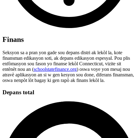
Finans
Seksyon sa a pran yon gade sou depans distri ak lekòl la, kote
finansman edikasyon soti, ak depans edikasyon espesyal. Pou plis
enfòmasyon sou fason yo finanse lekòl Connecticut, vizite sit
entènèt nou an (
schoolstatefinance.org
) oswa voye yon mesaj nou
atravè aplikasyon an si w gen kesyon sou done, diferans finansman,
oswa nenpòt lòt bagay ki gen rapò ak finans lekòl la.
Depans total