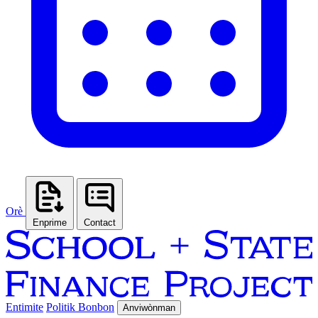
Orè
Enprime
Contact
Entimite
Politik Bonbon
Anviwònman