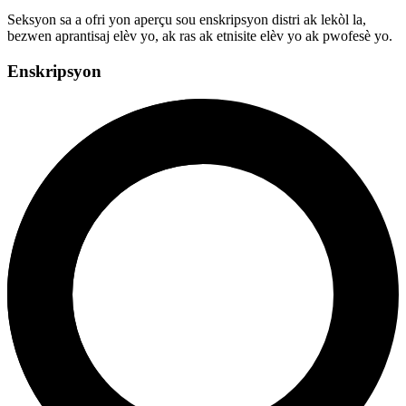
Seksyon sa a ofri yon aperçu sou enskripsyon distri ak lekòl la,
bezwen aprantisaj elèv yo, ak ras ak etnisite elèv yo ak pwofesè yo.
Enskripsyon