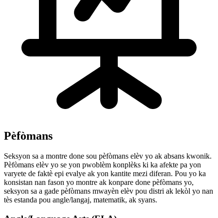
Pèfòmans
Seksyon sa a montre done sou pèfòmans elèv yo ak absans kwonik.
Pèfòmans elèv yo se yon pwoblèm konplèks ki ka afekte pa yon
varyete de faktè epi evalye ak yon kantite mezi diferan. Pou yo ka
konsistan nan fason yo montre ak konpare done pèfòmans yo,
seksyon sa a gade pèfòmans mwayèn elèv pou distri ak lekòl yo nan
tès estanda pou angle/langaj, matematik, ak syans.