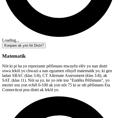
Loading...
Konpare ak yon lòt Distri?
Matematik
Nòt ki pi ba yo reprezante pèfòmans mwayèn elèv yo nan distri
oswa lekòl yo chwazi a nan egzamen ofisyèl matematik yo, ki gen
ladan SBAC (klas 3-8), CT Alternate Assessment (klas 3-8), ak
SAT. (klas 11). Nòt sa yo, ke yo rele tou "Endèks Pèfòmans", yo
mezire sou yon echèl 0-100 ak yon nòt 75 ki se sib pèfòmans Eta
Connecticut pou distri ak lekòl yo.