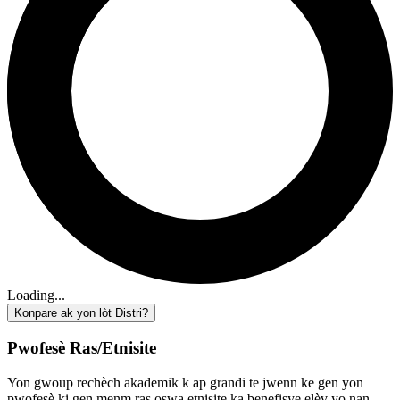
Loading...
Konpare ak yon lòt Distri?
Pwofesè Ras/Etnisite
Yon gwoup rechèch akademik k ap grandi te jwenn ke gen yon
pwofesè ki gen menm ras oswa etnisite ka benefisye elèv yo nan