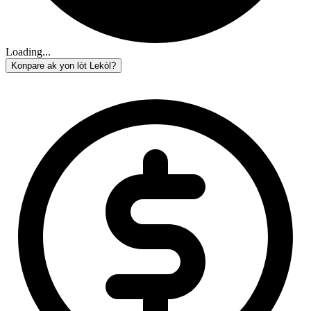
Loading...
Konpare ak yon lòt Lekòl?