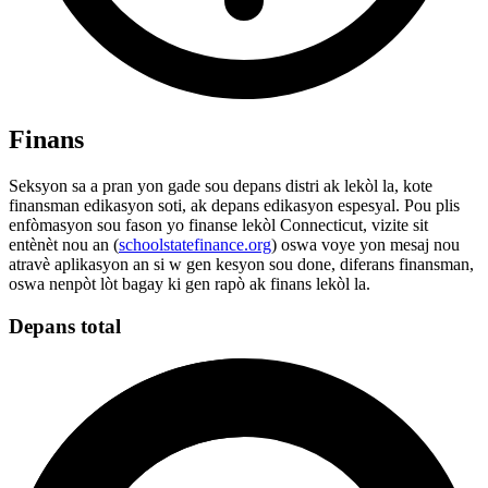
Finans
Seksyon sa a pran yon gade sou depans distri ak lekòl la, kote
finansman edikasyon soti, ak depans edikasyon espesyal. Pou plis
enfòmasyon sou fason yo finanse lekòl Connecticut, vizite sit
entènèt nou an (
schoolstatefinance.org
) oswa voye yon mesaj nou
atravè aplikasyon an si w gen kesyon sou done, diferans finansman,
oswa nenpòt lòt bagay ki gen rapò ak finans lekòl la.
Depans total