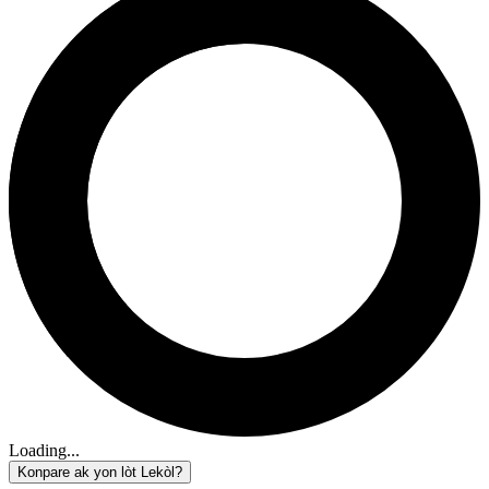
Loading...
Konpare ak yon lòt Lekòl?