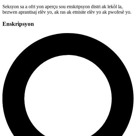
Seksyon sa a ofri yon aperçu sou enskripsyon distri ak lekòl la,
bezwen aprantisaj elèv yo, ak ras ak etnisite elèv yo ak pwofesè yo.
Enskripsyon