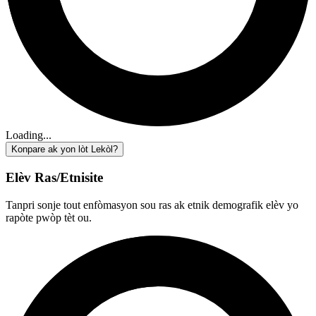
Loading...
Konpare ak yon lòt Lekòl?
Elèv Ras/Etnisite
Tanpri sonje tout enfòmasyon sou ras ak etnik demografik elèv yo
rapòte pwòp tèt ou.