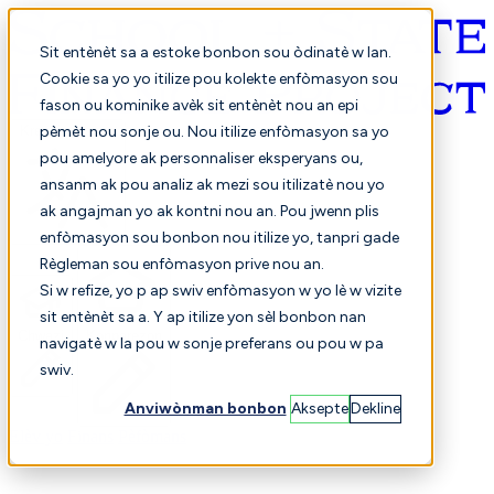
Sit entènèt sa a estoke bonbon sou òdinatè w lan.
Cookie sa yo yo itilize pou kolekte enfòmasyon sou
fason ou kominike avèk sit entènèt nou an epi
Kreyòl ayisyen
pèmèt nou sonje ou. Nou itilize enfòmasyon sa yo
pou amelyore ak personnaliser eksperyans ou,
ansanm ak pou analiz ak mezi sou itilizatè nou yo
ak angajman yo ak kontni nou an. Pou jwenn plis
enfòmasyon sou bonbon nou itilize yo, tanpri gade
Règleman sou enfòmasyon prive nou an.
Si w refize, yo p ap swiv enfòmasyon w yo lè w vizite
sit entènèt sa a. Y ap itilize yon sèl bonbon nan
Chwazi
Konparezon
navigatè w la pou w sonje preferans ou pou w pa
swiv.
Anviwònman bonbon
Aksepte
Dekline
Elèv yo
Finans
Pèfòmans