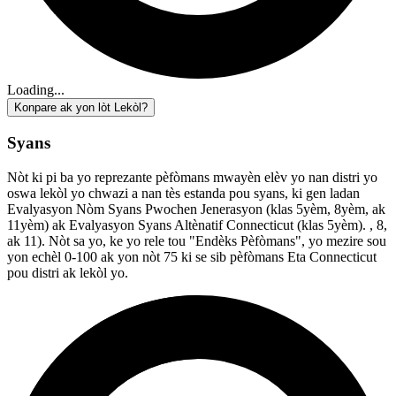
Loading...
Konpare ak yon lòt Lekòl?
Syans
Nòt ki pi ba yo reprezante pèfòmans mwayèn elèv yo nan distri yo
oswa lekòl yo chwazi a nan tès estanda pou syans, ki gen ladan
Evalyasyon Nòm Syans Pwochen Jenerasyon (klas 5yèm, 8yèm, ak
11yèm) ak Evalyasyon Syans Altènatif Connecticut (klas 5yèm). , 8,
ak 11). Nòt sa yo, ke yo rele tou "Endèks Pèfòmans", yo mezire sou
yon echèl 0-100 ak yon nòt 75 ki se sib pèfòmans Eta Connecticut
pou distri ak lekòl yo.