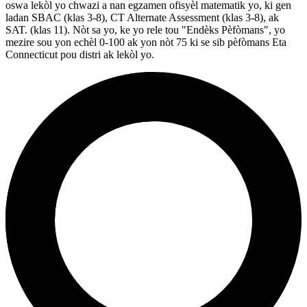
oswa lekòl yo chwazi a nan egzamen ofisyèl matematik yo, ki gen
ladan SBAC (klas 3-8), CT Alternate Assessment (klas 3-8), ak
SAT. (klas 11). Nòt sa yo, ke yo rele tou "Endèks Pèfòmans", yo
mezire sou yon echèl 0-100 ak yon nòt 75 ki se sib pèfòmans Eta
Connecticut pou distri ak lekòl yo.