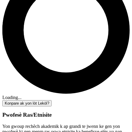
Loading...
Konpare ak yon lòt Lekòl?
Pwofesè Ras/Etnisite
Yon gwoup rechèch akademik k ap grandi te jwenn ke gen yon
pwofesè ki gen menm ras oswa etnisite ka benefisye elèv yo nan