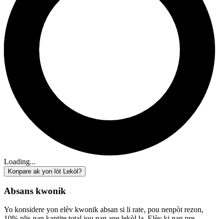
Loading...
Konpare ak yon lòt Lekòl?
Absans kwonik
Yo konsidere yon elèv kwonik absan si li rate, pou nenpòt rezon,
10% plis nan kantite total jou nan ane lekòl la. Elèv ki nan pre-