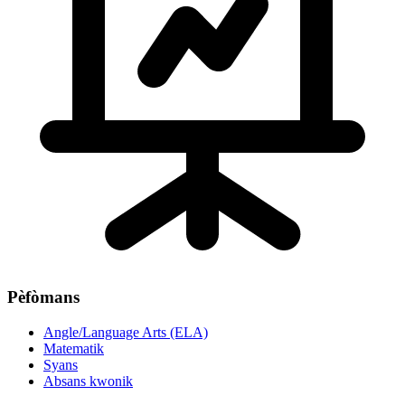
Pèfòmans
Angle/Language Arts (ELA)
Matematik
Syans
Absans kwonik