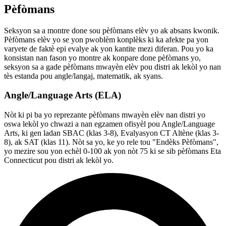
Pèfòmans
Seksyon sa a montre done sou pèfòmans elèv yo ak absans kwonik.
Pèfòmans elèv yo se yon pwoblèm konplèks ki ka afekte pa yon
varyete de faktè epi evalye ak yon kantite mezi diferan. Pou yo ka
konsistan nan fason yo montre ak konpare done pèfòmans yo,
seksyon sa a gade pèfòmans mwayèn elèv pou distri ak lekòl yo nan
tès estanda pou angle/langaj, matematik, ak syans.
Angle/Language Arts (ELA)
Nòt ki pi ba yo reprezante pèfòmans mwayèn elèv nan distri yo
oswa lekòl yo chwazi a nan egzamen ofisyèl pou Angle/Language
Arts, ki gen ladan SBAC (klas 3-8), Evalyasyon CT Altène (klas 3-
8), ak SAT (klas 11). Nòt sa yo, ke yo rele tou "Endèks Pèfòmans",
yo mezire sou yon echèl 0-100 ak yon nòt 75 ki se sib pèfòmans Eta
Connecticut pou distri ak lekòl yo.