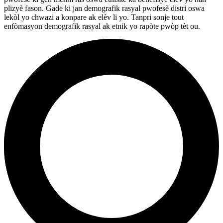
plizyè fason. Gade ki jan demografik rasyal pwofesè distri oswa
lekòl yo chwazi a konpare ak elèv li yo. Tanpri sonje tout
enfòmasyon demografik rasyal ak etnik yo rapòte pwòp tèt ou.