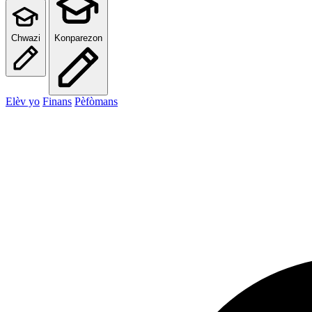
Chwazi
Konparezon
Elèv yo
Finans
Pèfòmans