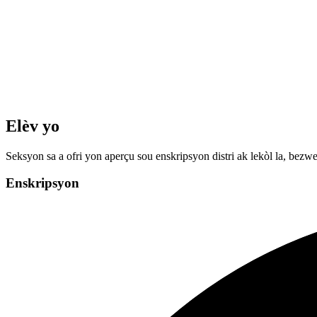
Elèv yo
Seksyon sa a ofri yon aperçu sou enskripsyon distri ak lekòl la, bezwe
Enskripsyon