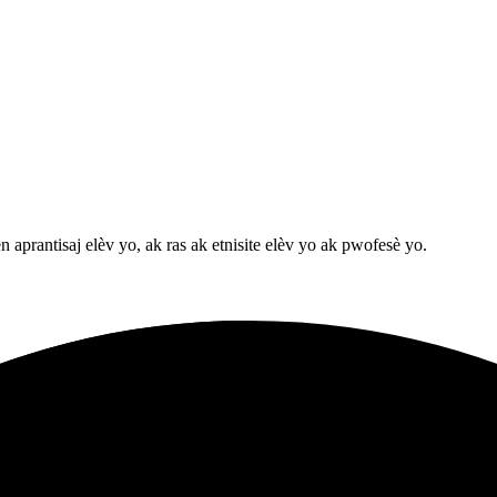
n aprantisaj elèv yo, ak ras ak etnisite elèv yo ak pwofesè yo.