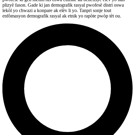
plizyè fason. Gade ki jan demografik rasyal pwofesè distri oswa
lekòl yo chwazi a konpare ak elèv li yo. Tanpri sonje tout
enfòmasyon demografik rasyal ak etnik yo rapòte pwòp tèt ou.