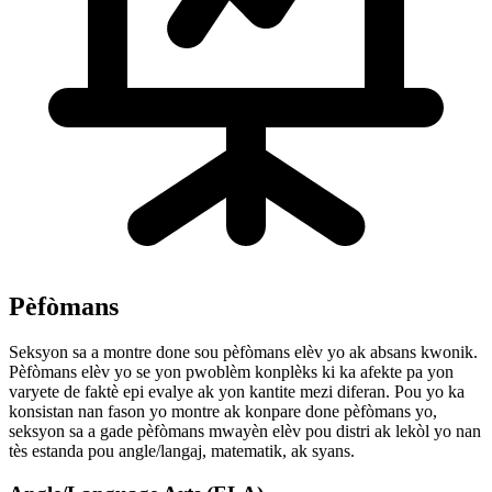
Pèfòmans
Seksyon sa a montre done sou pèfòmans elèv yo ak absans kwonik.
Pèfòmans elèv yo se yon pwoblèm konplèks ki ka afekte pa yon
varyete de faktè epi evalye ak yon kantite mezi diferan. Pou yo ka
konsistan nan fason yo montre ak konpare done pèfòmans yo,
seksyon sa a gade pèfòmans mwayèn elèv pou distri ak lekòl yo nan
tès estanda pou angle/langaj, matematik, ak syans.