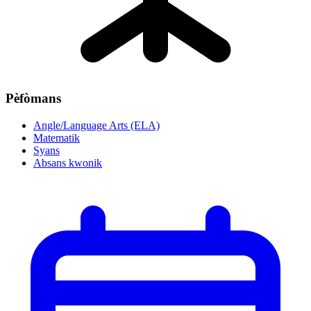
Pèfòmans
Angle/Language Arts (ELA)
Matematik
Syans
Absans kwonik