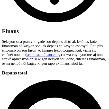
Finans
Seksyon sa a pran yon gade sou depans distri ak lekòl la, kote
finansman edikasyon soti, ak depans edikasyon espesyal. Pou plis
enfòmasyon sou fason yo finanse lekòl Connecticut, vizite sit
entènèt nou an (
schoolstatefinance.org
) oswa voye yon mesaj nou
atravè aplikasyon an si w gen kesyon sou done, diferans finansman,
oswa nenpòt lòt bagay ki gen rapò ak finans lekòl la.
Depans total