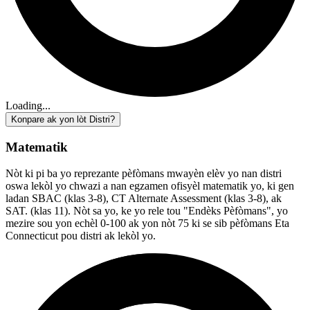
Loading...
Konpare ak yon lòt Distri?
Matematik
Nòt ki pi ba yo reprezante pèfòmans mwayèn elèv yo nan distri
oswa lekòl yo chwazi a nan egzamen ofisyèl matematik yo, ki gen
ladan SBAC (klas 3-8), CT Alternate Assessment (klas 3-8), ak
SAT. (klas 11). Nòt sa yo, ke yo rele tou "Endèks Pèfòmans", yo
mezire sou yon echèl 0-100 ak yon nòt 75 ki se sib pèfòmans Eta
Connecticut pou distri ak lekòl yo.