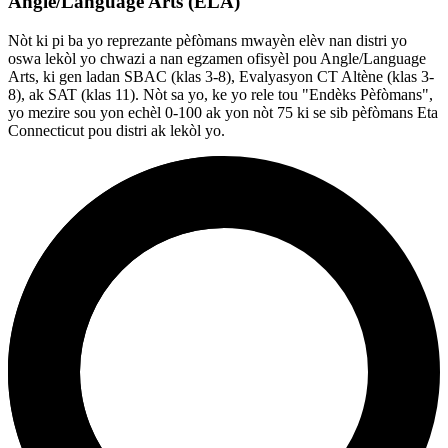
Angle/Language Arts (ELA)
Nòt ki pi ba yo reprezante pèfòmans mwayèn elèv nan distri yo
oswa lekòl yo chwazi a nan egzamen ofisyèl pou Angle/Language
Arts, ki gen ladan SBAC (klas 3-8), Evalyasyon CT Altène (klas 3-
8), ak SAT (klas 11). Nòt sa yo, ke yo rele tou "Endèks Pèfòmans",
yo mezire sou yon echèl 0-100 ak yon nòt 75 ki se sib pèfòmans Eta
Connecticut pou distri ak lekòl yo.