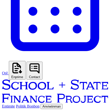
Orè
Enprime
Contact
Entimite
Politik Bonbon
Anviwònman