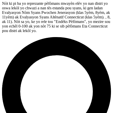
Nòt ki pi ba yo reprezante pèfòmans mwayèn elèv yo nan distri yo
oswa lekòl yo chwazi a nan tès estanda pou syans, ki gen ladan
Evalyasyon Nòm Syans Pwochen Jenerasyon (klas 5yèm, 8yèm, ak
11yèm) ak Evalyasyon Syans Altènatif Connecticut (klas 5yèm). , 8,
ak 11). Nòt sa yo, ke yo rele tou "Endèks Pèfòmans", yo mezire sou
yon echèl 0-100 ak yon nòt 75 ki se sib pèfòmans Eta Connecticut
pou distri ak lekòl yo.