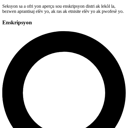
Seksyon sa a ofri yon aperçu sou enskripsyon distri ak lekòl la,
bezwen aprantisaj elèv yo, ak ras ak etnisite elèv yo ak pwofesè yo.
Enskripsyon