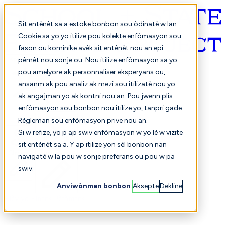
Sit entènèt sa a estoke bonbon sou òdinatè w lan.
Cookie sa yo yo itilize pou kolekte enfòmasyon sou
fason ou kominike avèk sit entènèt nou an epi
Kreyòl ayisyen
pèmèt nou sonje ou. Nou itilize enfòmasyon sa yo
pou amelyore ak personnaliser eksperyans ou,
ansanm ak pou analiz ak mezi sou itilizatè nou yo
ak angajman yo ak kontni nou an. Pou jwenn plis
enfòmasyon sou bonbon nou itilize yo, tanpri gade
Règleman sou enfòmasyon prive nou an.
Si w refize, yo p ap swiv enfòmasyon w yo lè w vizite
sit entènèt sa a. Y ap itilize yon sèl bonbon nan
Chwazi
Konparezon
navigatè w la pou w sonje preferans ou pou w pa
swiv.
Anviwònman bonbon
Aksepte
Dekline
Elèv yo
Finans
Pèfòmans