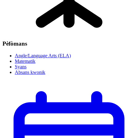
Pèfòmans
Angle/Language Arts (ELA)
Matematik
Syans
Absans kwonik