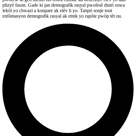
plizyè fason. Gade ki jan demografik rasyal pwofesè distri oswa
lekòl yo chwazi a konpare ak elèv li yo. Tanpri sonje tout
enfòmasyon demografik rasyal ak etnik yo rapòte pwòp tèt ou.