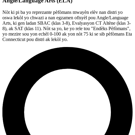
Angle/Language Arts (ELA)
Nòt ki pi ba yo reprezante pèfòmans mwayèn elèv nan distri yo
oswa lekòl yo chwazi a nan egzamen ofisyèl pou Angle/Language
Arts, ki gen ladan SBAC (klas 3-8), Evalyasyon CT Altène (klas 3-
8), ak SAT (klas 11). Nòt sa yo, ke yo rele tou "Endèks Pèfòmans",
yo mezire sou yon echèl 0-100 ak yon nòt 75 ki se sib pèfòmans Eta
Connecticut pou distri ak lekòl yo.