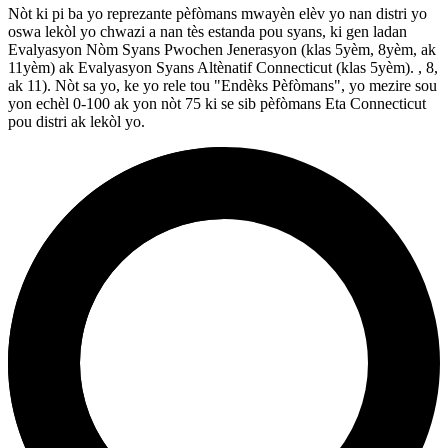
Nòt ki pi ba yo reprezante pèfòmans mwayèn elèv yo nan distri yo
oswa lekòl yo chwazi a nan tès estanda pou syans, ki gen ladan
Evalyasyon Nòm Syans Pwochen Jenerasyon (klas 5yèm, 8yèm, ak
11yèm) ak Evalyasyon Syans Altènatif Connecticut (klas 5yèm). , 8,
ak 11). Nòt sa yo, ke yo rele tou "Endèks Pèfòmans", yo mezire sou
yon echèl 0-100 ak yon nòt 75 ki se sib pèfòmans Eta Connecticut
pou distri ak lekòl yo.