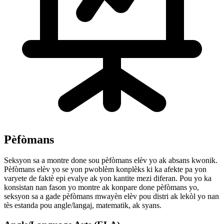
Pèfòmans
Seksyon sa a montre done sou pèfòmans elèv yo ak absans kwonik.
Pèfòmans elèv yo se yon pwoblèm konplèks ki ka afekte pa yon
varyete de faktè epi evalye ak yon kantite mezi diferan. Pou yo ka
konsistan nan fason yo montre ak konpare done pèfòmans yo,
seksyon sa a gade pèfòmans mwayèn elèv pou distri ak lekòl yo nan
tès estanda pou angle/langaj, matematik, ak syans.