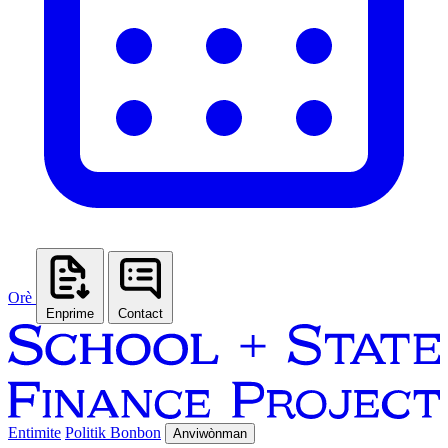
Orè
Enprime
Contact
Entimite
Politik Bonbon
Anviwònman