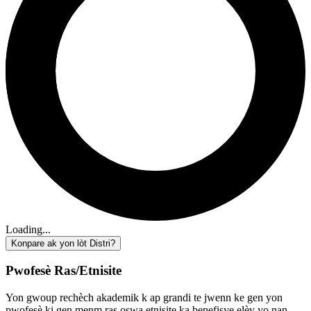
Loading...
Konpare ak yon lòt Distri?
Pwofesè Ras/Etnisite
Yon gwoup rechèch akademik k ap grandi te jwenn ke gen yon
pwofesè ki gen menm ras oswa etnisite ka benefisye elèv yo nan