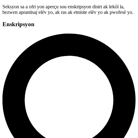
Seksyon sa a ofri yon aperçu sou enskripsyon distri ak lekòl la,
bezwen aprantisaj elèv yo, ak ras ak etnisite elèv yo ak pwofesè yo.
Enskripsyon