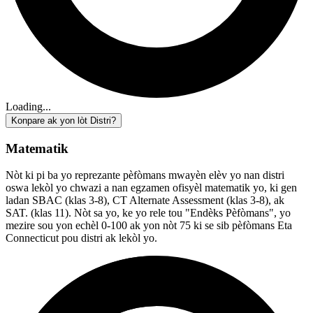
Loading...
Konpare ak yon lòt Distri?
Matematik
Nòt ki pi ba yo reprezante pèfòmans mwayèn elèv yo nan distri
oswa lekòl yo chwazi a nan egzamen ofisyèl matematik yo, ki gen
ladan SBAC (klas 3-8), CT Alternate Assessment (klas 3-8), ak
SAT. (klas 11). Nòt sa yo, ke yo rele tou "Endèks Pèfòmans", yo
mezire sou yon echèl 0-100 ak yon nòt 75 ki se sib pèfòmans Eta
Connecticut pou distri ak lekòl yo.