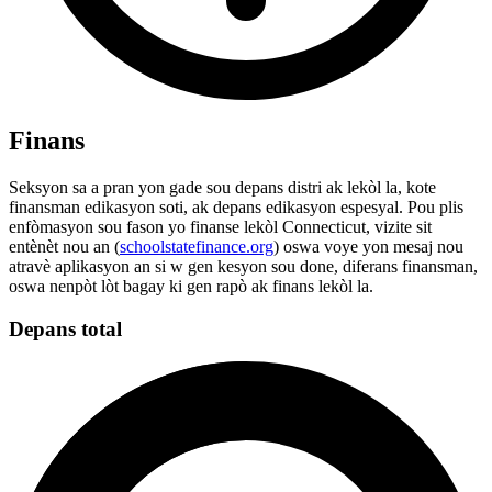
Finans
Seksyon sa a pran yon gade sou depans distri ak lekòl la, kote
finansman edikasyon soti, ak depans edikasyon espesyal. Pou plis
enfòmasyon sou fason yo finanse lekòl Connecticut, vizite sit
entènèt nou an (
schoolstatefinance.org
) oswa voye yon mesaj nou
atravè aplikasyon an si w gen kesyon sou done, diferans finansman,
oswa nenpòt lòt bagay ki gen rapò ak finans lekòl la.
Depans total