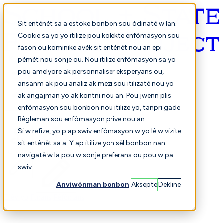
Sit entènèt sa a estoke bonbon sou òdinatè w lan.
Cookie sa yo yo itilize pou kolekte enfòmasyon sou
fason ou kominike avèk sit entènèt nou an epi
Kreyòl ayisyen
pèmèt nou sonje ou. Nou itilize enfòmasyon sa yo
pou amelyore ak personnaliser eksperyans ou,
ansanm ak pou analiz ak mezi sou itilizatè nou yo
ak angajman yo ak kontni nou an. Pou jwenn plis
enfòmasyon sou bonbon nou itilize yo, tanpri gade
Règleman sou enfòmasyon prive nou an.
Si w refize, yo p ap swiv enfòmasyon w yo lè w vizite
sit entènèt sa a. Y ap itilize yon sèl bonbon nan
Chwazi
Konparezon
navigatè w la pou w sonje preferans ou pou w pa
swiv.
Anviwònman bonbon
Aksepte
Dekline
Elèv yo
Finans
Pèfòmans