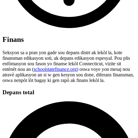
Finans
Seksyon sa a pran yon gade sou depans distri ak lekòl la, kote
finansman edikasyon soti, ak depans edikasyon espesyal. Pou plis
enfòmasyon sou fason yo finanse lekòl Connecticut, vizite sit
entènèt nou an (
schoolstatefinance.org
) oswa voye yon mesaj nou
atravè aplikasyon an si w gen kesyon sou done, diferans finansman,
oswa nenpòt lòt bagay ki gen rapò ak finans lekòl la.
Depans total