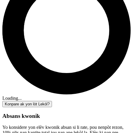
Loading...
Konpare ak yon lòt Lekòl?
Absans kwonik
Yo konsidere yon elèv kwonik absan si li rate, pou nenpòt rezon,
10% plis nan kantite total jou nan ane lekòl la. Elèv ki nan pre-