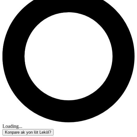
Loading...
Konpare ak yon lòt Lekòl?