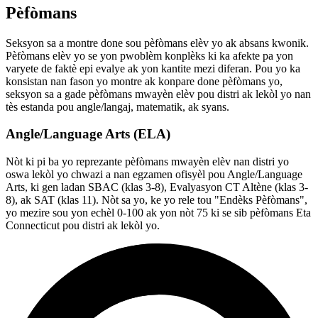
Pèfòmans
Seksyon sa a montre done sou pèfòmans elèv yo ak absans kwonik.
Pèfòmans elèv yo se yon pwoblèm konplèks ki ka afekte pa yon
varyete de faktè epi evalye ak yon kantite mezi diferan. Pou yo ka
konsistan nan fason yo montre ak konpare done pèfòmans yo,
seksyon sa a gade pèfòmans mwayèn elèv pou distri ak lekòl yo nan
tès estanda pou angle/langaj, matematik, ak syans.
Angle/Language Arts (ELA)
Nòt ki pi ba yo reprezante pèfòmans mwayèn elèv nan distri yo
oswa lekòl yo chwazi a nan egzamen ofisyèl pou Angle/Language
Arts, ki gen ladan SBAC (klas 3-8), Evalyasyon CT Altène (klas 3-
8), ak SAT (klas 11). Nòt sa yo, ke yo rele tou "Endèks Pèfòmans",
yo mezire sou yon echèl 0-100 ak yon nòt 75 ki se sib pèfòmans Eta
Connecticut pou distri ak lekòl yo.