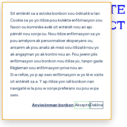
Sit entènèt sa a estoke bonbon sou òdinatè w lan.
Cookie sa yo yo itilize pou kolekte enfòmasyon sou
fason ou kominike avèk sit entènèt nou an epi
Kreyòl ayisyen
pèmèt nou sonje ou. Nou itilize enfòmasyon sa yo
pou amelyore ak personnaliser eksperyans ou,
ansanm ak pou analiz ak mezi sou itilizatè nou yo
ak angajman yo ak kontni nou an. Pou jwenn plis
enfòmasyon sou bonbon nou itilize yo, tanpri gade
Règleman sou enfòmasyon prive nou an.
Si w refize, yo p ap swiv enfòmasyon w yo lè w vizite
sit entènèt sa a. Y ap itilize yon sèl bonbon nan
Chwazi
Konparezon
navigatè w la pou w sonje preferans ou pou w pa
swiv.
Anviwònman bonbon
Aksepte
Dekline
Elèv yo
Finans
Pèfòmans