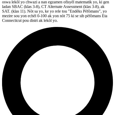
oswa lekòl yo chwazi a nan egzamen ofisyèl matematik yo, ki gen
ladan SBAC (klas 3-8), CT Alternate Assessment (klas 3-8), ak
SAT. (klas 11). Nòt sa yo, ke yo rele tou "Endèks Pèfòmans", yo
mezire sou yon echèl 0-100 ak yon nòt 75 ki se sib pèfòmans Eta
Connecticut pou distri ak lekòl yo.