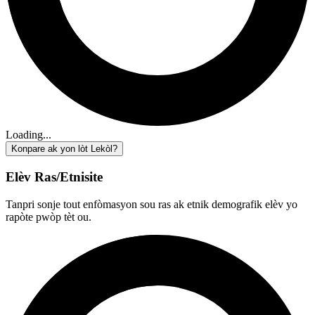
Loading...
Konpare ak yon lòt Lekòl?
Elèv Ras/Etnisite
Tanpri sonje tout enfòmasyon sou ras ak etnik demografik elèv yo
rapòte pwòp tèt ou.