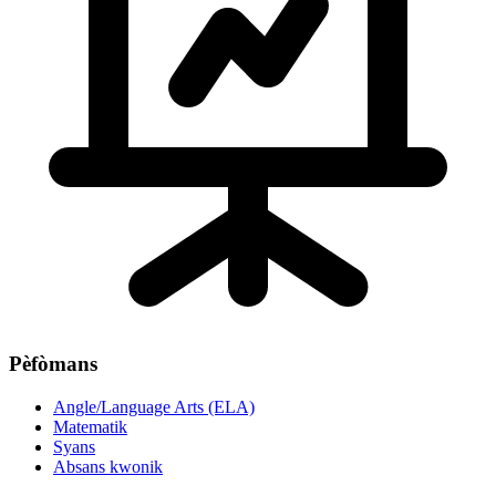
Pèfòmans
Angle/Language Arts (ELA)
Matematik
Syans
Absans kwonik