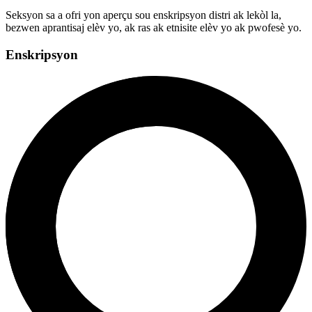
Seksyon sa a ofri yon aperçu sou enskripsyon distri ak lekòl la,
bezwen aprantisaj elèv yo, ak ras ak etnisite elèv yo ak pwofesè yo.
Enskripsyon