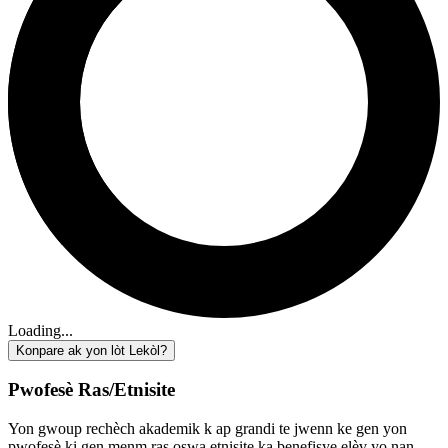
Loading...
Konpare ak yon lòt Lekòl?
Pwofesè Ras/Etnisite
Yon gwoup rechèch akademik k ap grandi te jwenn ke gen yon
pwofesè ki gen menm ras oswa etnisite ka benefisye elèv yo nan