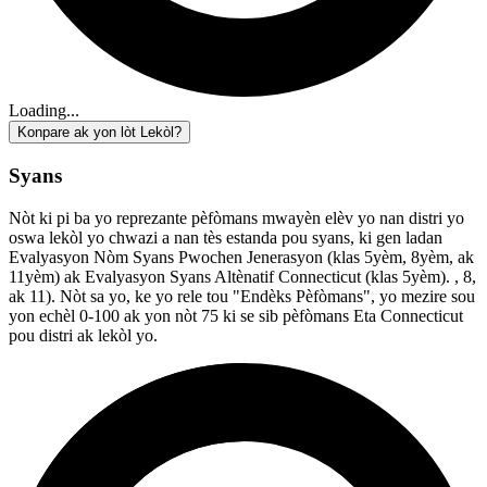
Loading...
Konpare ak yon lòt Lekòl?
Syans
Nòt ki pi ba yo reprezante pèfòmans mwayèn elèv yo nan distri yo
oswa lekòl yo chwazi a nan tès estanda pou syans, ki gen ladan
Evalyasyon Nòm Syans Pwochen Jenerasyon (klas 5yèm, 8yèm, ak
11yèm) ak Evalyasyon Syans Altènatif Connecticut (klas 5yèm). , 8,
ak 11). Nòt sa yo, ke yo rele tou "Endèks Pèfòmans", yo mezire sou
yon echèl 0-100 ak yon nòt 75 ki se sib pèfòmans Eta Connecticut
pou distri ak lekòl yo.