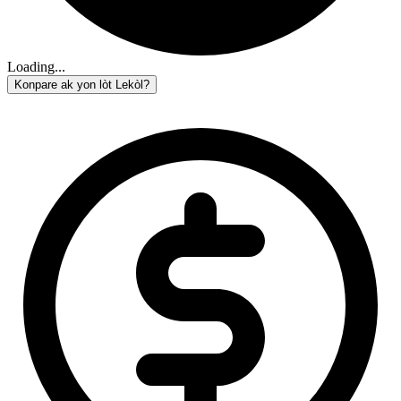
Loading...
Konpare ak yon lòt Lekòl?