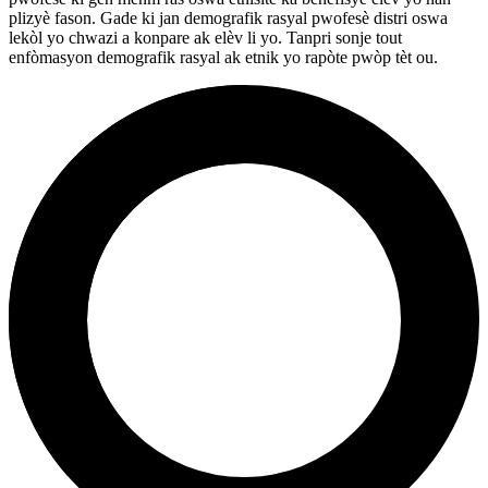
plizyè fason. Gade ki jan demografik rasyal pwofesè distri oswa
lekòl yo chwazi a konpare ak elèv li yo. Tanpri sonje tout
enfòmasyon demografik rasyal ak etnik yo rapòte pwòp tèt ou.