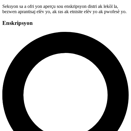
Seksyon sa a ofri yon aperçu sou enskripsyon distri ak lekòl la,
bezwen aprantisaj elèv yo, ak ras ak etnisite elèv yo ak pwofesè yo.
Enskripsyon