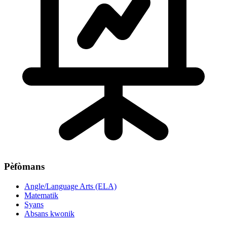
Pèfòmans
Angle/Language Arts (ELA)
Matematik
Syans
Absans kwonik