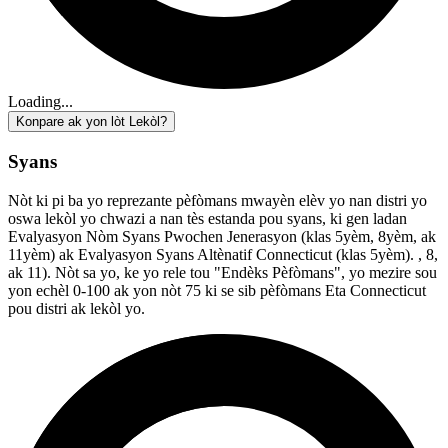
Loading...
Konpare ak yon lòt Lekòl?
Syans
Nòt ki pi ba yo reprezante pèfòmans mwayèn elèv yo nan distri yo
oswa lekòl yo chwazi a nan tès estanda pou syans, ki gen ladan
Evalyasyon Nòm Syans Pwochen Jenerasyon (klas 5yèm, 8yèm, ak
11yèm) ak Evalyasyon Syans Altènatif Connecticut (klas 5yèm). , 8,
ak 11). Nòt sa yo, ke yo rele tou "Endèks Pèfòmans", yo mezire sou
yon echèl 0-100 ak yon nòt 75 ki se sib pèfòmans Eta Connecticut
pou distri ak lekòl yo.