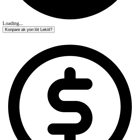
Loading...
Konpare ak yon lòt Lekòl?