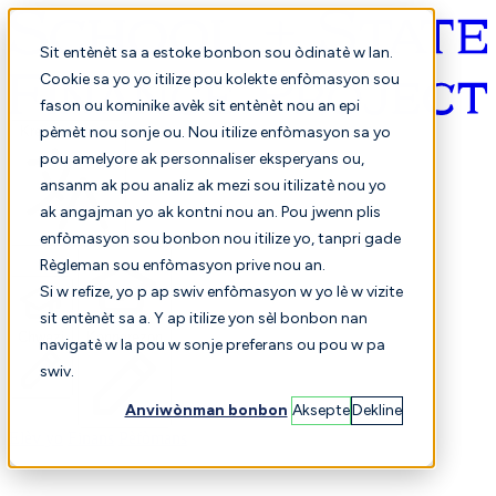
Sit entènèt sa a estoke bonbon sou òdinatè w lan.
Cookie sa yo yo itilize pou kolekte enfòmasyon sou
fason ou kominike avèk sit entènèt nou an epi
Kreyòl ayisyen
pèmèt nou sonje ou. Nou itilize enfòmasyon sa yo
pou amelyore ak personnaliser eksperyans ou,
ansanm ak pou analiz ak mezi sou itilizatè nou yo
ak angajman yo ak kontni nou an. Pou jwenn plis
enfòmasyon sou bonbon nou itilize yo, tanpri gade
Règleman sou enfòmasyon prive nou an.
Si w refize, yo p ap swiv enfòmasyon w yo lè w vizite
sit entènèt sa a. Y ap itilize yon sèl bonbon nan
Chwazi
Konparezon
navigatè w la pou w sonje preferans ou pou w pa
swiv.
Anviwònman bonbon
Aksepte
Dekline
Elèv yo
Finans
Pèfòmans