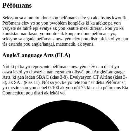
Pèfòmans
Seksyon sa a montre done sou pèfòmans elèv yo ak absans kwonik.
Pèfòmans elèv yo se yon pwoblèm konplèks ki ka afekte pa yon
varyete de faktè epi evalye ak yon kantite mezi diferan. Pou yo ka
konsistan nan fason yo montre ak konpare done pèfòmans yo,
seksyon sa a gade pèfòmans mwayèn elèv pou distri ak lekòl yo nan
tès estanda pou angle/langaj, matematik, ak syans.
Angle/Language Arts (ELA)
Nòt ki pi ba yo reprezante pèfòmans mwayèn elèv nan distri yo
oswa lekòl yo chwazi a nan egzamen ofisyèl pou Angle/Language
Arts, ki gen ladan SBAC (klas 3-8), Evalyasyon CT Altène (klas 3-
8), ak SAT (klas 11). Nòt sa yo, ke yo rele tou "Endèks Pèfòmans",
yo mezire sou yon echèl 0-100 ak yon nòt 75 ki se sib pèfòmans Eta
Connecticut pou distri ak lekòl yo.