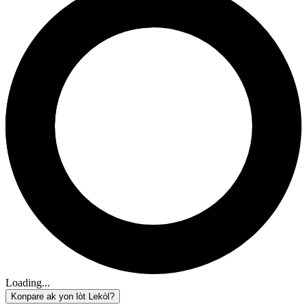
Loading...
Konpare ak yon lòt Lekòl?