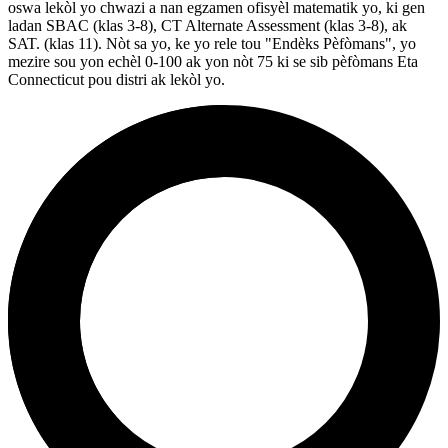
oswa lekòl yo chwazi a nan egzamen ofisyèl matematik yo, ki gen
ladan SBAC (klas 3-8), CT Alternate Assessment (klas 3-8), ak
SAT. (klas 11). Nòt sa yo, ke yo rele tou "Endèks Pèfòmans", yo
mezire sou yon echèl 0-100 ak yon nòt 75 ki se sib pèfòmans Eta
Connecticut pou distri ak lekòl yo.