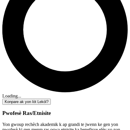
Loading...
Konpare ak yon lòt Lekòl?
Pwofesè Ras/Etnisite
Yon gwoup rechèch akademik k ap grandi te jwenn ke gen yon
pwofesè ki gen menm ras oswa etnisite ka benefisye elèv yo nan