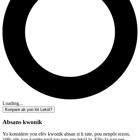
Loading...
Konpare ak yon lòt Lekòl?
Absans kwonik
Yo konsidere yon elèv kwonik absan si li rate, pou nenpòt rezon,
10% plis nan kantite total jou nan ane lekòl la. Elèv ki nan pre-