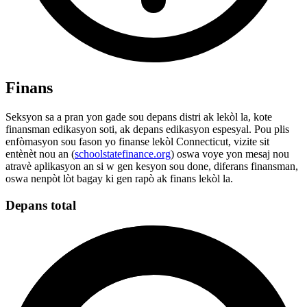
Finans
Seksyon sa a pran yon gade sou depans distri ak lekòl la, kote
finansman edikasyon soti, ak depans edikasyon espesyal. Pou plis
enfòmasyon sou fason yo finanse lekòl Connecticut, vizite sit
entènèt nou an (
schoolstatefinance.org
) oswa voye yon mesaj nou
atravè aplikasyon an si w gen kesyon sou done, diferans finansman,
oswa nenpòt lòt bagay ki gen rapò ak finans lekòl la.
Depans total