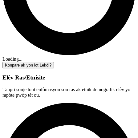
Loading...
Konpare ak yon lòt Lekòl?
Elèv Ras/Etnisite
Tanpri sonje tout enfòmasyon sou ras ak etnik demografik elèv yo
rapòte pwòp tèt ou.