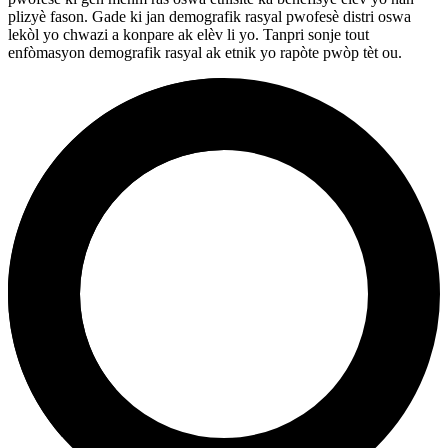
plizyè fason. Gade ki jan demografik rasyal pwofesè distri oswa
lekòl yo chwazi a konpare ak elèv li yo. Tanpri sonje tout
enfòmasyon demografik rasyal ak etnik yo rapòte pwòp tèt ou.