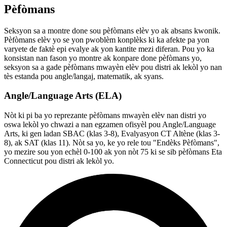
Pèfòmans
Seksyon sa a montre done sou pèfòmans elèv yo ak absans kwonik.
Pèfòmans elèv yo se yon pwoblèm konplèks ki ka afekte pa yon
varyete de faktè epi evalye ak yon kantite mezi diferan. Pou yo ka
konsistan nan fason yo montre ak konpare done pèfòmans yo,
seksyon sa a gade pèfòmans mwayèn elèv pou distri ak lekòl yo nan
tès estanda pou angle/langaj, matematik, ak syans.
Angle/Language Arts (ELA)
Nòt ki pi ba yo reprezante pèfòmans mwayèn elèv nan distri yo
oswa lekòl yo chwazi a nan egzamen ofisyèl pou Angle/Language
Arts, ki gen ladan SBAC (klas 3-8), Evalyasyon CT Altène (klas 3-
8), ak SAT (klas 11). Nòt sa yo, ke yo rele tou "Endèks Pèfòmans",
yo mezire sou yon echèl 0-100 ak yon nòt 75 ki se sib pèfòmans Eta
Connecticut pou distri ak lekòl yo.