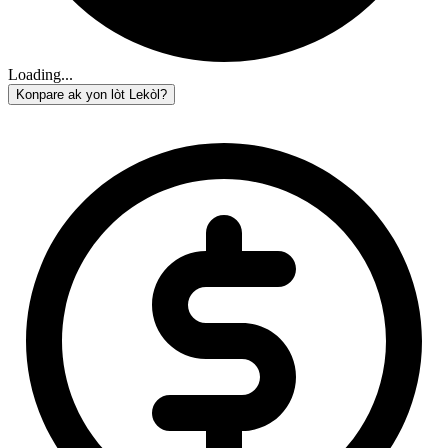
Loading...
Konpare ak yon lòt Lekòl?