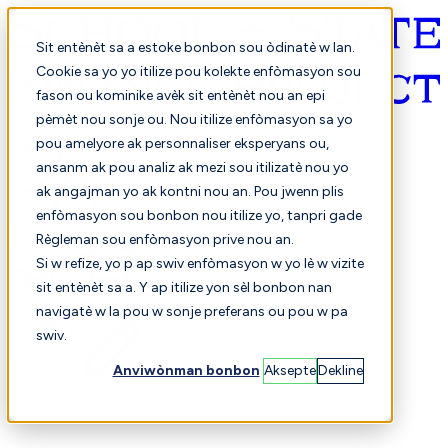
Sit entènèt sa a estoke bonbon sou òdinatè w lan.
Cookie sa yo yo itilize pou kolekte enfòmasyon sou
fason ou kominike avèk sit entènèt nou an epi
Kreyòl ayisyen
pèmèt nou sonje ou. Nou itilize enfòmasyon sa yo
pou amelyore ak personnaliser eksperyans ou,
ansanm ak pou analiz ak mezi sou itilizatè nou yo
ak angajman yo ak kontni nou an. Pou jwenn plis
enfòmasyon sou bonbon nou itilize yo, tanpri gade
Règleman sou enfòmasyon prive nou an.
Si w refize, yo p ap swiv enfòmasyon w yo lè w vizite
sit entènèt sa a. Y ap itilize yon sèl bonbon nan
Chwazi
Konparezon
navigatè w la pou w sonje preferans ou pou w pa
swiv.
Anviwònman bonbon
Aksepte
Dekline
Elèv yo
Finans
Pèfòmans