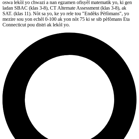
oswa lekòl yo chwazi a nan egzamen ofisyèl matematik yo, ki gen
ladan SBAC (klas 3-8), CT Alternate Assessment (klas 3-8), ak
SAT. (klas 11). Nòt sa yo, ke yo rele tou "Endèks Pèfòmans", yo
mezire sou yon echèl 0-100 ak yon nòt 75 ki se sib pèfòmans Eta
Connecticut pou distri ak lekòl yo.