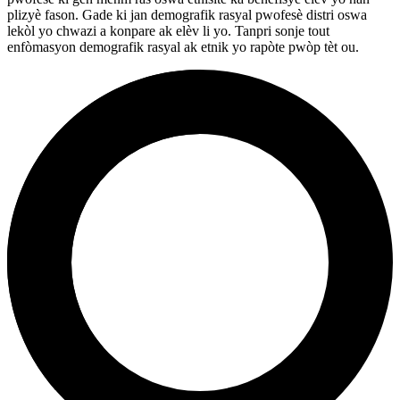
plizyè fason. Gade ki jan demografik rasyal pwofesè distri oswa
lekòl yo chwazi a konpare ak elèv li yo. Tanpri sonje tout
enfòmasyon demografik rasyal ak etnik yo rapòte pwòp tèt ou.