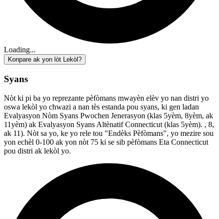
Loading...
Konpare ak yon lòt Lekòl?
Syans
Nòt ki pi ba yo reprezante pèfòmans mwayèn elèv yo nan distri yo
oswa lekòl yo chwazi a nan tès estanda pou syans, ki gen ladan
Evalyasyon Nòm Syans Pwochen Jenerasyon (klas 5yèm, 8yèm, ak
11yèm) ak Evalyasyon Syans Altènatif Connecticut (klas 5yèm). , 8,
ak 11). Nòt sa yo, ke yo rele tou "Endèks Pèfòmans", yo mezire sou
yon echèl 0-100 ak yon nòt 75 ki se sib pèfòmans Eta Connecticut
pou distri ak lekòl yo.