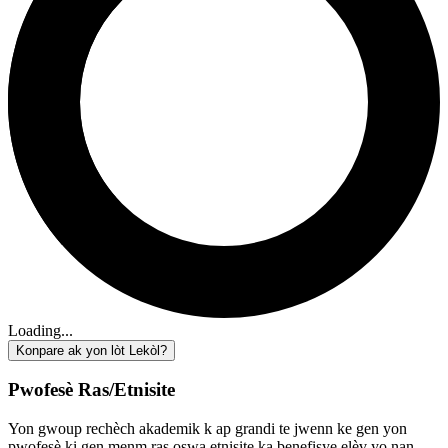
Loading...
Konpare ak yon lòt Lekòl?
Pwofesè Ras/Etnisite
Yon gwoup rechèch akademik k ap grandi te jwenn ke gen yon
pwofesè ki gen menm ras oswa etnisite ka benefisye elèv yo nan