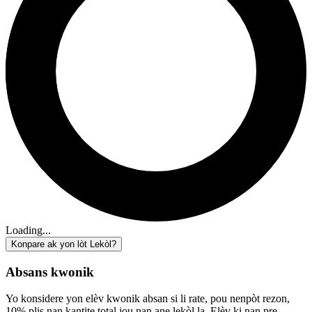
Loading...
Konpare ak yon lòt Lekòl?
Absans kwonik
Yo konsidere yon elèv kwonik absan si li rate, pou nenpòt rezon,
10% plis nan kantite total jou nan ane lekòl la. Elèv ki nan pre-