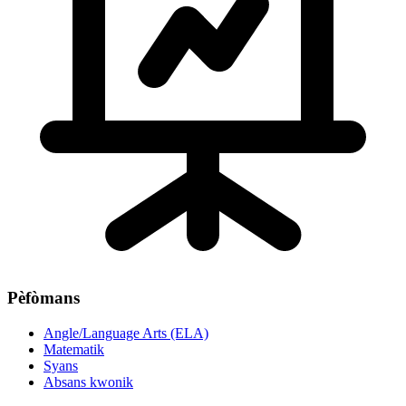
Pèfòmans
Angle/Language Arts (ELA)
Matematik
Syans
Absans kwonik