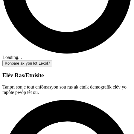
Loading...
Konpare ak yon lòt Lekòl?
Elèv Ras/Etnisite
Tanpri sonje tout enfòmasyon sou ras ak etnik demografik elèv yo
rapòte pwòp tèt ou.