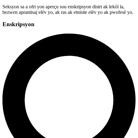
Seksyon sa a ofri yon aperçu sou enskripsyon distri ak lekòl la,
bezwen aprantisaj elèv yo, ak ras ak etnisite elèv yo ak pwofesè yo.
Enskripsyon