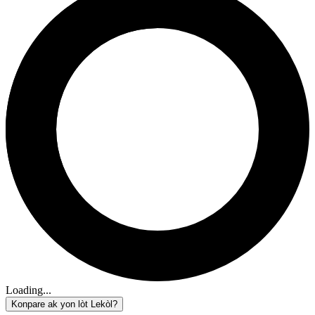
Loading...
Konpare ak yon lòt Lekòl?