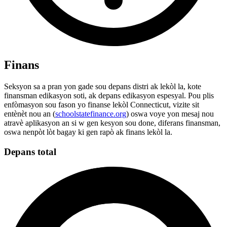
Finans
Seksyon sa a pran yon gade sou depans distri ak lekòl la, kote
finansman edikasyon soti, ak depans edikasyon espesyal. Pou plis
enfòmasyon sou fason yo finanse lekòl Connecticut, vizite sit
entènèt nou an (
schoolstatefinance.org
) oswa voye yon mesaj nou
atravè aplikasyon an si w gen kesyon sou done, diferans finansman,
oswa nenpòt lòt bagay ki gen rapò ak finans lekòl la.
Depans total