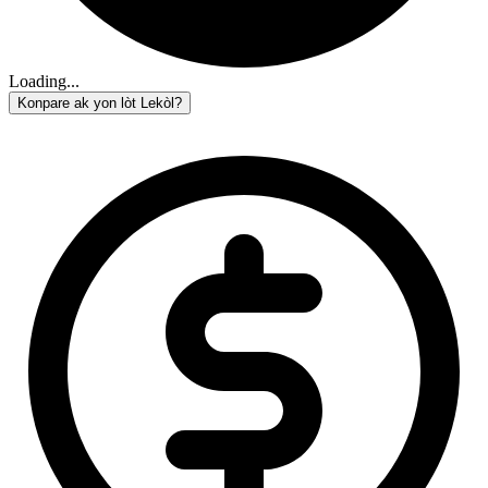
Loading...
Konpare ak yon lòt Lekòl?