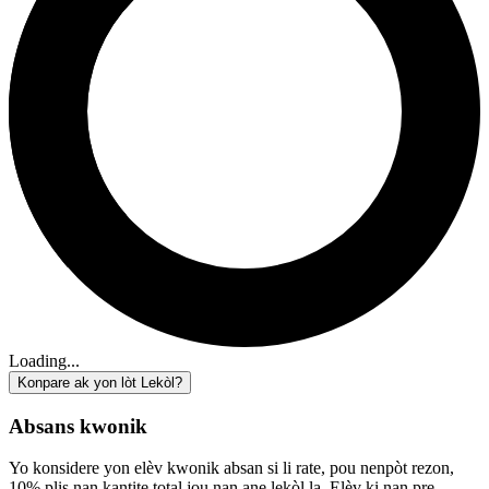
Loading...
Konpare ak yon lòt Lekòl?
Absans kwonik
Yo konsidere yon elèv kwonik absan si li rate, pou nenpòt rezon,
10% plis nan kantite total jou nan ane lekòl la. Elèv ki nan pre-