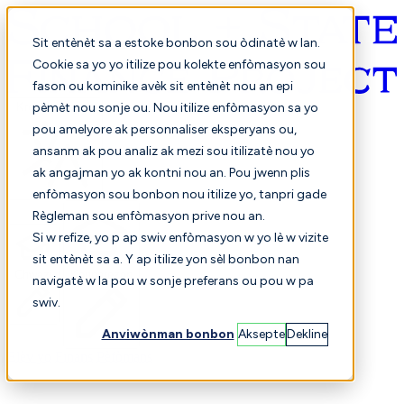
Sit entènèt sa a estoke bonbon sou òdinatè w lan.
Cookie sa yo yo itilize pou kolekte enfòmasyon sou
fason ou kominike avèk sit entènèt nou an epi
Kreyòl ayisyen
pèmèt nou sonje ou. Nou itilize enfòmasyon sa yo
pou amelyore ak personnaliser eksperyans ou,
ansanm ak pou analiz ak mezi sou itilizatè nou yo
ak angajman yo ak kontni nou an. Pou jwenn plis
enfòmasyon sou bonbon nou itilize yo, tanpri gade
Règleman sou enfòmasyon prive nou an.
Si w refize, yo p ap swiv enfòmasyon w yo lè w vizite
sit entènèt sa a. Y ap itilize yon sèl bonbon nan
Chwazi
Konparezon
navigatè w la pou w sonje preferans ou pou w pa
swiv.
Anviwònman bonbon
Aksepte
Dekline
Elèv yo
Finans
Pèfòmans