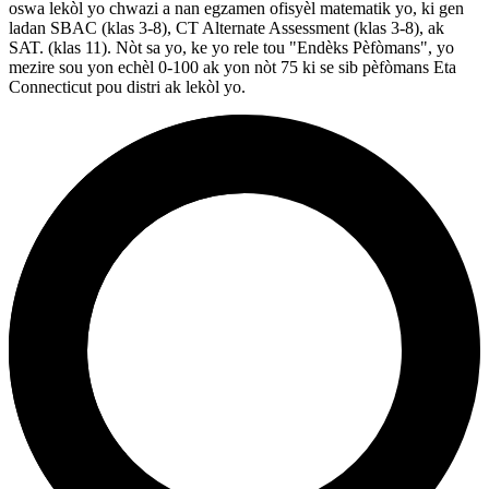
oswa lekòl yo chwazi a nan egzamen ofisyèl matematik yo, ki gen
ladan SBAC (klas 3-8), CT Alternate Assessment (klas 3-8), ak
SAT. (klas 11). Nòt sa yo, ke yo rele tou "Endèks Pèfòmans", yo
mezire sou yon echèl 0-100 ak yon nòt 75 ki se sib pèfòmans Eta
Connecticut pou distri ak lekòl yo.