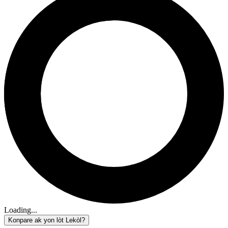
Loading...
Konpare ak yon lòt Lekòl?