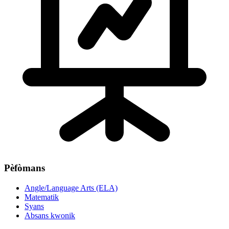
Pèfòmans
Angle/Language Arts (ELA)
Matematik
Syans
Absans kwonik