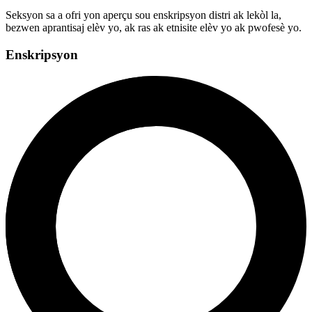
Seksyon sa a ofri yon aperçu sou enskripsyon distri ak lekòl la,
bezwen aprantisaj elèv yo, ak ras ak etnisite elèv yo ak pwofesè yo.
Enskripsyon