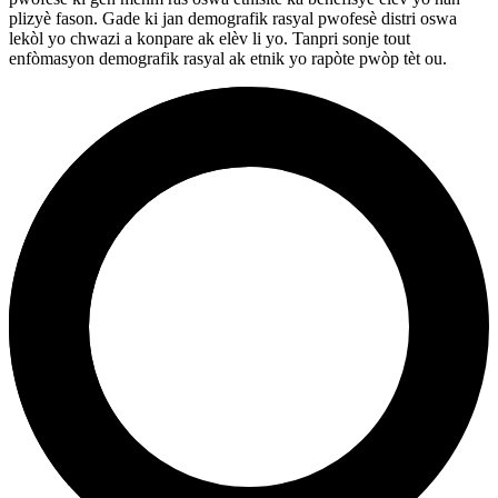
plizyè fason. Gade ki jan demografik rasyal pwofesè distri oswa
lekòl yo chwazi a konpare ak elèv li yo. Tanpri sonje tout
enfòmasyon demografik rasyal ak etnik yo rapòte pwòp tèt ou.