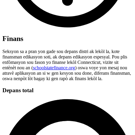
Finans
Seksyon sa a pran yon gade sou depans distri ak lekòl la, kote
finansman edikasyon soti, ak depans edikasyon espesyal. Pou plis
enfòmasyon sou fason yo finanse lekòl Connecticut, vizite sit
entènèt nou an (
schoolstatefinance.org
) oswa voye yon mesaj nou
atravè aplikasyon an si w gen kesyon sou done, diferans finansman,
oswa nenpòt lòt bagay ki gen rapò ak finans lekòl la.
Depans total