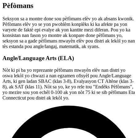
Pèfòmans
Seksyon sa a montre done sou pèfòmans elèv yo ak absans kwonik.
Pèfòmans elèv yo se yon pwoblèm konplèks ki ka afekte pa yon
varyete de faktè epi evalye ak yon kantite mezi diferan. Pou yo ka
konsistan nan fason yo montre ak konpare done pèfòmans yo,
seksyon sa a gade pèfòmans mwayèn elèv pou distri ak lekòl yo nan
tès estanda pou angle/langaj, matematik, ak syans.
Angle/Language Arts (ELA)
Nòt ki pi ba yo reprezante pèfòmans mwayèn elèv nan distri yo
oswa lekòl yo chwazi a nan egzamen ofisyèl pou Angle/Language
Arts, ki gen ladan SBAC (klas 3-8), Evalyasyon CT Altène (klas 3-
8), ak SAT (klas 11). Nòt sa yo, ke yo rele tou "Endèks Pèfòmans",
yo mezire sou yon echèl 0-100 ak yon nòt 75 ki se sib pèfòmans Eta
Connecticut pou distri ak lekòl yo.