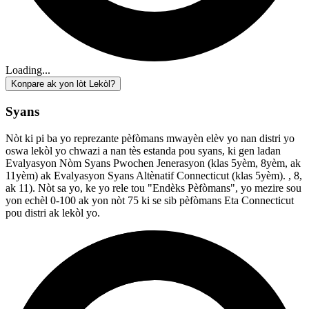
Loading...
Konpare ak yon lòt Lekòl?
Syans
Nòt ki pi ba yo reprezante pèfòmans mwayèn elèv yo nan distri yo
oswa lekòl yo chwazi a nan tès estanda pou syans, ki gen ladan
Evalyasyon Nòm Syans Pwochen Jenerasyon (klas 5yèm, 8yèm, ak
11yèm) ak Evalyasyon Syans Altènatif Connecticut (klas 5yèm). , 8,
ak 11). Nòt sa yo, ke yo rele tou "Endèks Pèfòmans", yo mezire sou
yon echèl 0-100 ak yon nòt 75 ki se sib pèfòmans Eta Connecticut
pou distri ak lekòl yo.