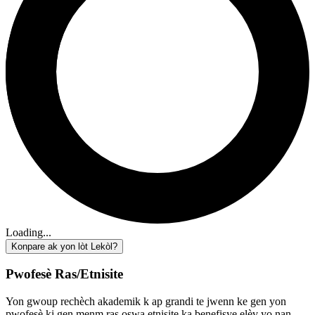
Loading...
Konpare ak yon lòt Lekòl?
Pwofesè Ras/Etnisite
Yon gwoup rechèch akademik k ap grandi te jwenn ke gen yon
pwofesè ki gen menm ras oswa etnisite ka benefisye elèv yo nan