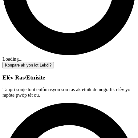
Loading...
Konpare ak yon lòt Lekòl?
Elèv Ras/Etnisite
Tanpri sonje tout enfòmasyon sou ras ak etnik demografik elèv yo
rapòte pwòp tèt ou.