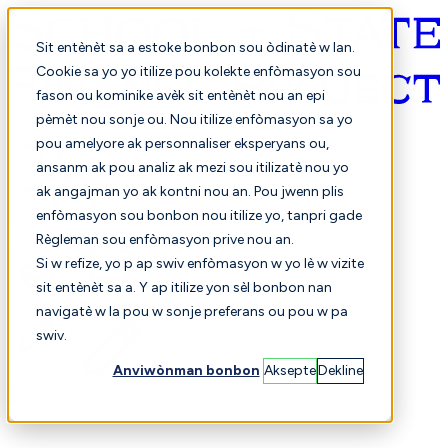
Sit entènèt sa a estoke bonbon sou òdinatè w lan.
Cookie sa yo yo itilize pou kolekte enfòmasyon sou
fason ou kominike avèk sit entènèt nou an epi
Kreyòl ayisyen
pèmèt nou sonje ou. Nou itilize enfòmasyon sa yo
pou amelyore ak personnaliser eksperyans ou,
ansanm ak pou analiz ak mezi sou itilizatè nou yo
ak angajman yo ak kontni nou an. Pou jwenn plis
enfòmasyon sou bonbon nou itilize yo, tanpri gade
Règleman sou enfòmasyon prive nou an.
Si w refize, yo p ap swiv enfòmasyon w yo lè w vizite
sit entènèt sa a. Y ap itilize yon sèl bonbon nan
Chwazi
Konparezon
navigatè w la pou w sonje preferans ou pou w pa
swiv.
Anviwònman bonbon
Aksepte
Dekline
Elèv yo
Finans
Pèfòmans