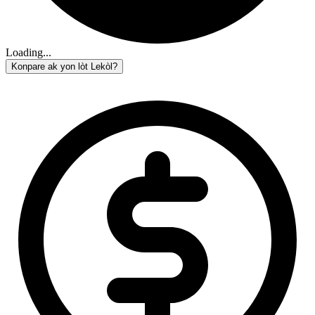
Loading...
Konpare ak yon lòt Lekòl?