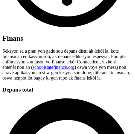
Finans
Seksyon sa a pran yon gade sou depans distri ak lekòl la, kote
finansman edikasyon soti, ak depans edikasyon espesyal. Pou plis
enfòmasyon sou fason yo finanse lekòl Connecticut, vizite sit
entènèt nou an (
schoolstatefinance.org
) oswa voye yon mesaj nou
atravè aplikasyon an si w gen kesyon sou done, diferans finansman,
oswa nenpòt lòt bagay ki gen rapò ak finans lekòl la.
Depans total