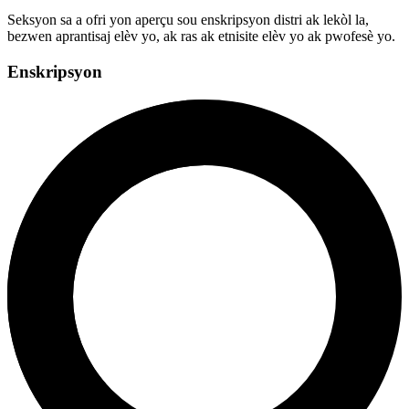
Seksyon sa a ofri yon aperçu sou enskripsyon distri ak lekòl la,
bezwen aprantisaj elèv yo, ak ras ak etnisite elèv yo ak pwofesè yo.
Enskripsyon