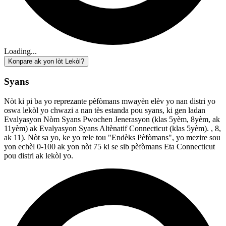
Loading...
Konpare ak yon lòt Lekòl?
Syans
Nòt ki pi ba yo reprezante pèfòmans mwayèn elèv yo nan distri yo
oswa lekòl yo chwazi a nan tès estanda pou syans, ki gen ladan
Evalyasyon Nòm Syans Pwochen Jenerasyon (klas 5yèm, 8yèm, ak
11yèm) ak Evalyasyon Syans Altènatif Connecticut (klas 5yèm). , 8,
ak 11). Nòt sa yo, ke yo rele tou "Endèks Pèfòmans", yo mezire sou
yon echèl 0-100 ak yon nòt 75 ki se sib pèfòmans Eta Connecticut
pou distri ak lekòl yo.