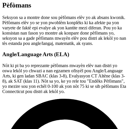
Pèfòmans
Seksyon sa a montre done sou pèfòmans elèv yo ak absans kwonik.
Pèfòmans elèv yo se yon pwoblèm konplèks ki ka afekte pa yon
varyete de faktè epi evalye ak yon kantite mezi diferan. Pou yo ka
konsistan nan fason yo montre ak konpare done pèfòmans yo,
seksyon sa a gade pèfòmans mwayèn elèv pou distri ak lekòl yo nan
tès estanda pou angle/langaj, matematik, ak syans.
Angle/Language Arts (ELA)
Nòt ki pi ba yo reprezante pèfòmans mwayèn elèv nan distri yo
oswa lekòl yo chwazi a nan egzamen ofisyèl pou Angle/Language
Arts, ki gen ladan SBAC (klas 3-8), Evalyasyon CT Altène (klas 3-
8), ak SAT (klas 11). Nòt sa yo, ke yo rele tou "Endèks Pèfòmans",
yo mezire sou yon echèl 0-100 ak yon nòt 75 ki se sib pèfòmans Eta
Connecticut pou distri ak lekòl yo.