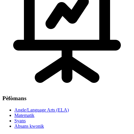
Pèfòmans
Angle/Language Arts (ELA)
Matematik
Syans
Absans kwonik