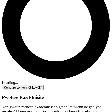
Loading...
Konpare ak yon lòt Lekòl?
Pwofesè Ras/Etnisite
Yon gwoup rechèch akademik k ap grandi te jwenn ke gen yon
pwofesè ki gen menm ras oswa etnisite ka benefisye elèv yo nan