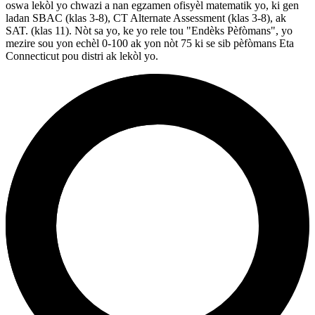
oswa lekòl yo chwazi a nan egzamen ofisyèl matematik yo, ki gen
ladan SBAC (klas 3-8), CT Alternate Assessment (klas 3-8), ak
SAT. (klas 11). Nòt sa yo, ke yo rele tou "Endèks Pèfòmans", yo
mezire sou yon echèl 0-100 ak yon nòt 75 ki se sib pèfòmans Eta
Connecticut pou distri ak lekòl yo.