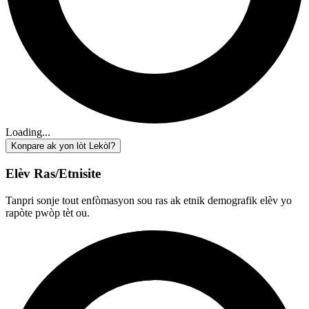
Loading...
Konpare ak yon lòt Lekòl?
Elèv Ras/Etnisite
Tanpri sonje tout enfòmasyon sou ras ak etnik demografik elèv yo
rapòte pwòp tèt ou.