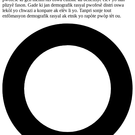
plizyè fason. Gade ki jan demografik rasyal pwofesè distri oswa
lekòl yo chwazi a konpare ak elèv li yo. Tanpri sonje tout
enfòmasyon demografik rasyal ak etnik yo rapòte pwòp tèt ou.