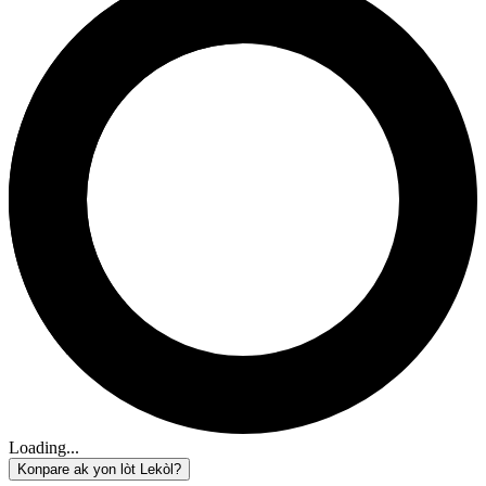
Loading...
Konpare ak yon lòt Lekòl?