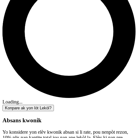
Loading...
Konpare ak yon lòt Lekòl?
Absans kwonik
Yo konsidere yon elèv kwonik absan si li rate, pou nenpòt rezon,
10% plis nan kantite total jou nan ane lekòl la. Elèv ki nan pre-