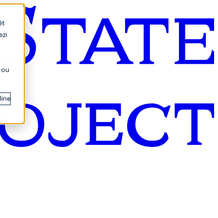
èt
ezi
s ou
line