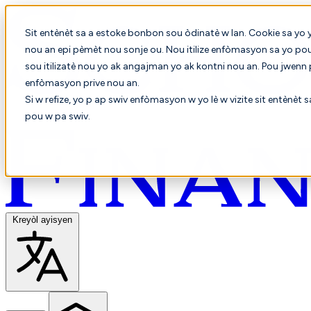
Sit entènèt sa a estoke bonbon sou òdinatè w lan. Cookie sa yo 
nou an epi pèmèt nou sonje ou. Nou itilize enfòmasyon sa yo po
sou itilizatè nou yo ak angajman yo ak kontni nou an. Pou jwenn
enfòmasyon prive nou an.
Si w refize, yo p ap swiv enfòmasyon w yo lè w vizite sit entènèt 
pou w pa swiv.
Kreyòl ayisyen