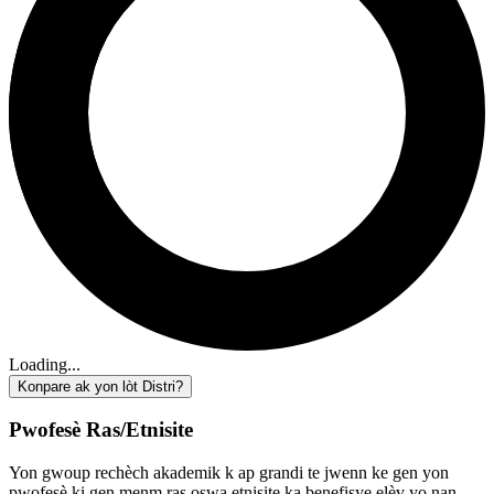
Loading...
Konpare ak yon lòt Distri?
Pwofesè Ras/Etnisite
Yon gwoup rechèch akademik k ap grandi te jwenn ke gen yon
pwofesè ki gen menm ras oswa etnisite ka benefisye elèv yo nan