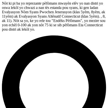
Nòt ki pi ba yo reprezante pèfòmans mwayèn elèv yo nan distri yo
oswa lekòl yo chwazi a nan tès estanda pou syans, ki gen ladan
Evalyasyon Nòm Syans Pwochen Jenerasyon (klas 5yèm, 8yèm, ak
11yèm) ak Evalyasyon Syans Altènatif Connecticut (klas 5yèm). , 8,
ak 11). Nòt sa yo, ke yo rele tou "Endèks Pèfòmans", yo mezire sou
yon echèl 0-100 ak yon nòt 75 ki se sib pèfòmans Eta Connecticut
pou distri ak lekòl yo.