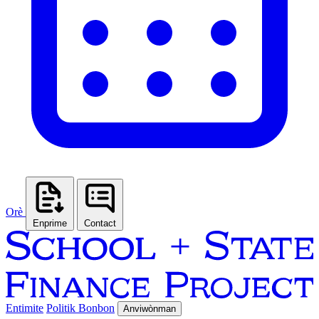
Orè
Enprime
Contact
Entimite
Politik Bonbon
Anviwònman