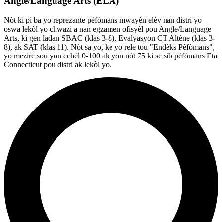
Angle/Language Arts (ELA)
Nòt ki pi ba yo reprezante pèfòmans mwayèn elèv nan distri yo
oswa lekòl yo chwazi a nan egzamen ofisyèl pou Angle/Language
Arts, ki gen ladan SBAC (klas 3-8), Evalyasyon CT Altène (klas 3-
8), ak SAT (klas 11). Nòt sa yo, ke yo rele tou "Endèks Pèfòmans",
yo mezire sou yon echèl 0-100 ak yon nòt 75 ki se sib pèfòmans Eta
Connecticut pou distri ak lekòl yo.