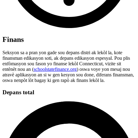
Finans
Seksyon sa a pran yon gade sou depans distri ak lekòl la, kote
finansman edikasyon soti, ak depans edikasyon espesyal. Pou plis
enfòmasyon sou fason yo finanse lekòl Connecticut, vizite sit
entènèt nou an (
schoolstatefinance.org
) oswa voye yon mesaj nou
atravè aplikasyon an si w gen kesyon sou done, diferans finansman,
oswa nenpòt lòt bagay ki gen rapò ak finans lekòl la.
Depans total