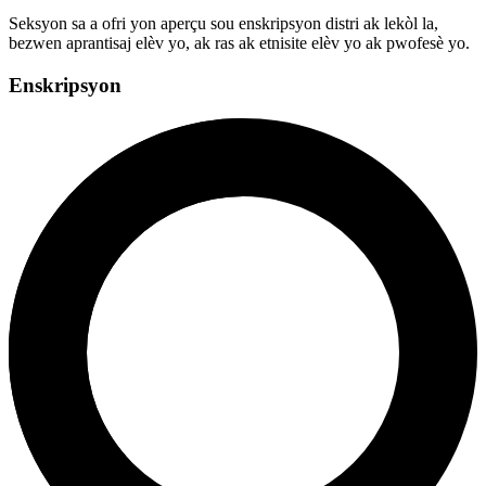
Seksyon sa a ofri yon aperçu sou enskripsyon distri ak lekòl la,
bezwen aprantisaj elèv yo, ak ras ak etnisite elèv yo ak pwofesè yo.
Enskripsyon