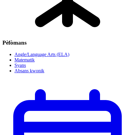
Pèfòmans
Angle/Language Arts (ELA)
Matematik
Syans
Absans kwonik