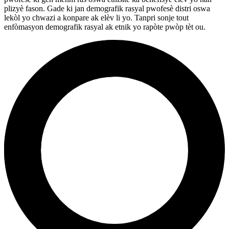
plizyè fason. Gade ki jan demografik rasyal pwofesè distri oswa
lekòl yo chwazi a konpare ak elèv li yo. Tanpri sonje tout
enfòmasyon demografik rasyal ak etnik yo rapòte pwòp tèt ou.