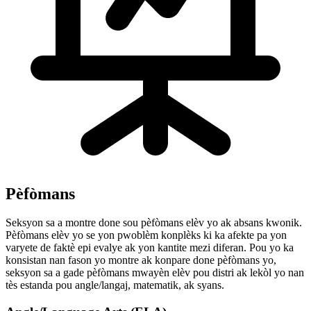
Pèfòmans
Seksyon sa a montre done sou pèfòmans elèv yo ak absans kwonik.
Pèfòmans elèv yo se yon pwoblèm konplèks ki ka afekte pa yon
varyete de faktè epi evalye ak yon kantite mezi diferan. Pou yo ka
konsistan nan fason yo montre ak konpare done pèfòmans yo,
seksyon sa a gade pèfòmans mwayèn elèv pou distri ak lekòl yo nan
tès estanda pou angle/langaj, matematik, ak syans.