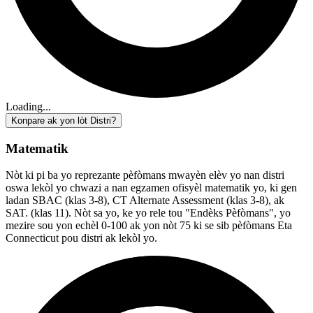
Loading...
Konpare ak yon lòt Distri?
Matematik
Nòt ki pi ba yo reprezante pèfòmans mwayèn elèv yo nan distri
oswa lekòl yo chwazi a nan egzamen ofisyèl matematik yo, ki gen
ladan SBAC (klas 3-8), CT Alternate Assessment (klas 3-8), ak
SAT. (klas 11). Nòt sa yo, ke yo rele tou "Endèks Pèfòmans", yo
mezire sou yon echèl 0-100 ak yon nòt 75 ki se sib pèfòmans Eta
Connecticut pou distri ak lekòl yo.