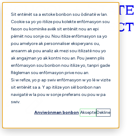
Sit entènèt sa a estoke bonbon sou òdinatè w lan.
Cookie sa yo yo itilize pou kolekte enfòmasyon sou
fason ou kominike avèk sit entènèt nou an epi
Kreyòl ayisyen
pèmèt nou sonje ou. Nou itilize enfòmasyon sa yo
pou amelyore ak personnaliser eksperyans ou,
ansanm ak pou analiz ak mezi sou itilizatè nou yo
ak angajman yo ak kontni nou an. Pou jwenn plis
enfòmasyon sou bonbon nou itilize yo, tanpri gade
Règleman sou enfòmasyon prive nou an.
Si w refize, yo p ap swiv enfòmasyon w yo lè w vizite
sit entènèt sa a. Y ap itilize yon sèl bonbon nan
Chwazi
Konparezon
navigatè w la pou w sonje preferans ou pou w pa
swiv.
Anviwònman bonbon
Aksepte
Dekline
Elèv yo
Finans
Pèfòmans