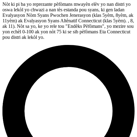
Nòt ki pi ba yo reprezante pèfòmans mwayèn elèv yo nan distri yo
oswa lekòl yo chwazi a nan tès estanda pou syans, ki gen ladan
Evalyasyon Nòm Syans Pwochen Jenerasyon (klas 5yèm, 8yèm, ak
11yèm) ak Evalyasyon Syans Altènatif Connecticut (klas 5yèm). , 8,
ak 11). Nòt sa yo, ke yo rele tou "Endèks Pèfòmans", yo mezire sou
yon echèl 0-100 ak yon nòt 75 ki se sib pèfòmans Eta Connecticut
pou distri ak lekòl yo.