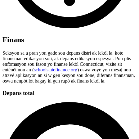
Finans
Seksyon sa a pran yon gade sou depans distri ak lekòl la, kote
finansman edikasyon soti, ak depans edikasyon espesyal. Pou plis
enfòmasyon sou fason yo finanse lekòl Connecticut, vizite sit
entènèt nou an (
schoolstatefinance.org
) oswa voye yon mesaj nou
atravè aplikasyon an si w gen kesyon sou done, diferans finansman,
oswa nenpòt lòt bagay ki gen rapò ak finans lekòl la.
Depans total