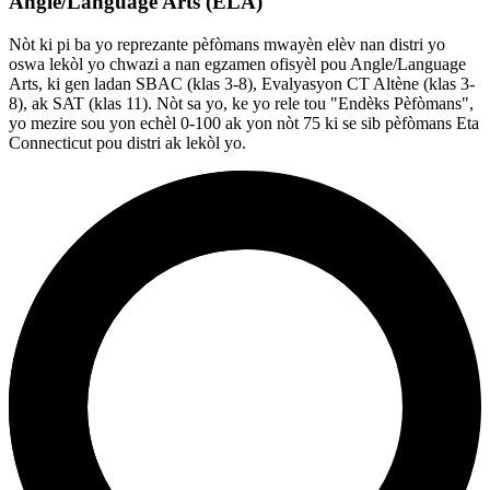
Angle/Language Arts (ELA)
Nòt ki pi ba yo reprezante pèfòmans mwayèn elèv nan distri yo
oswa lekòl yo chwazi a nan egzamen ofisyèl pou Angle/Language
Arts, ki gen ladan SBAC (klas 3-8), Evalyasyon CT Altène (klas 3-
8), ak SAT (klas 11). Nòt sa yo, ke yo rele tou "Endèks Pèfòmans",
yo mezire sou yon echèl 0-100 ak yon nòt 75 ki se sib pèfòmans Eta
Connecticut pou distri ak lekòl yo.