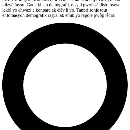
plizyè fason. Gade ki jan demografik rasyal pwofesè distri oswa
lekòl yo chwazi a konpare ak elèv li yo. Tanpri sonje tout
enfòmasyon demografik rasyal ak etnik yo rapòte pwòp tèt ou.