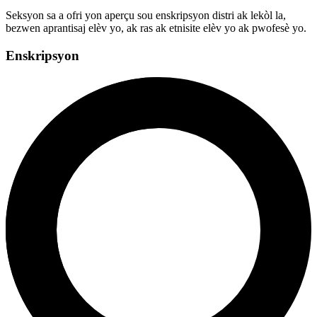
Seksyon sa a ofri yon aperçu sou enskripsyon distri ak lekòl la,
bezwen aprantisaj elèv yo, ak ras ak etnisite elèv yo ak pwofesè yo.
Enskripsyon