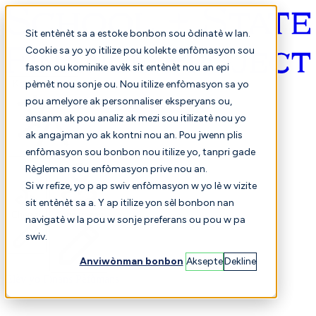
Sit entènèt sa a estoke bonbon sou òdinatè w lan.
Cookie sa yo yo itilize pou kolekte enfòmasyon sou
fason ou kominike avèk sit entènèt nou an epi
Kreyòl ayisyen
pèmèt nou sonje ou. Nou itilize enfòmasyon sa yo
pou amelyore ak personnaliser eksperyans ou,
ansanm ak pou analiz ak mezi sou itilizatè nou yo
ak angajman yo ak kontni nou an. Pou jwenn plis
enfòmasyon sou bonbon nou itilize yo, tanpri gade
Règleman sou enfòmasyon prive nou an.
Si w refize, yo p ap swiv enfòmasyon w yo lè w vizite
sit entènèt sa a. Y ap itilize yon sèl bonbon nan
Chwazi
Konparezon
navigatè w la pou w sonje preferans ou pou w pa
swiv.
Anviwònman bonbon
Aksepte
Dekline
Elèv yo
Finans
Pèfòmans