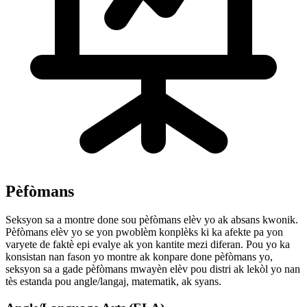
Pèfòmans
Seksyon sa a montre done sou pèfòmans elèv yo ak absans kwonik.
Pèfòmans elèv yo se yon pwoblèm konplèks ki ka afekte pa yon
varyete de faktè epi evalye ak yon kantite mezi diferan. Pou yo ka
konsistan nan fason yo montre ak konpare done pèfòmans yo,
seksyon sa a gade pèfòmans mwayèn elèv pou distri ak lekòl yo nan
tès estanda pou angle/langaj, matematik, ak syans.