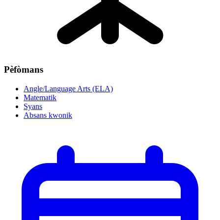
Pèfòmans
Angle/Language Arts (ELA)
Matematik
Syans
Absans kwonik