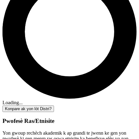
Loading...
Konpare ak yon lòt Distri?
Pwofesè Ras/Etnisite
Yon gwoup rechèch akademik k ap grandi te jwenn ke gen yon
pwofesè ki gen menm ras oswa etnisite ka benefisye elèv yo nan