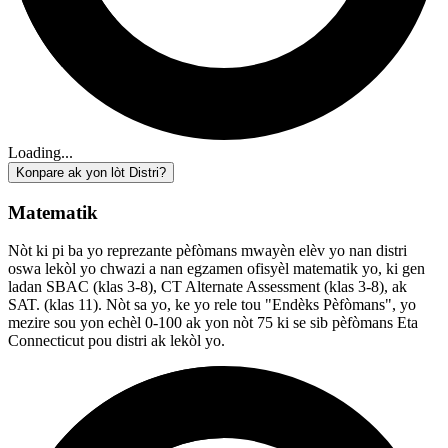
Loading...
Konpare ak yon lòt Distri?
Matematik
Nòt ki pi ba yo reprezante pèfòmans mwayèn elèv yo nan distri
oswa lekòl yo chwazi a nan egzamen ofisyèl matematik yo, ki gen
ladan SBAC (klas 3-8), CT Alternate Assessment (klas 3-8), ak
SAT. (klas 11). Nòt sa yo, ke yo rele tou "Endèks Pèfòmans", yo
mezire sou yon echèl 0-100 ak yon nòt 75 ki se sib pèfòmans Eta
Connecticut pou distri ak lekòl yo.