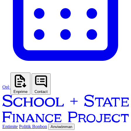
Orè
Enprime
Contact
Entimite
Politik Bonbon
Anviwònman