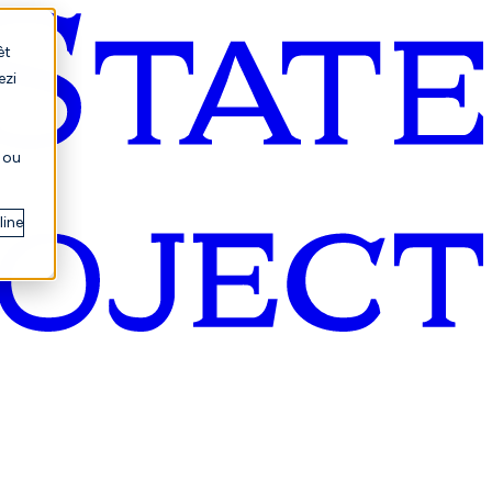
èt
ezi
s ou
line