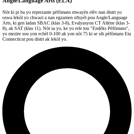
Angle/Language Arts (ELA)
Nòt ki pi ba yo reprezante pèfòmans mwayèn elèv nan distri yo
oswa lekòl yo chwazi a nan egzamen ofisyèl pou Angle/Language
Arts, ki gen ladan SBAC (klas 3-8), Evalyasyon CT Altène (klas 3-
8), ak SAT (klas 11). Nòt sa yo, ke yo rele tou "Endèks Pèfòmans",
yo mezire sou yon echèl 0-100 ak yon nòt 75 ki se sib pèfòmans Eta
Connecticut pou distri ak lekòl yo.