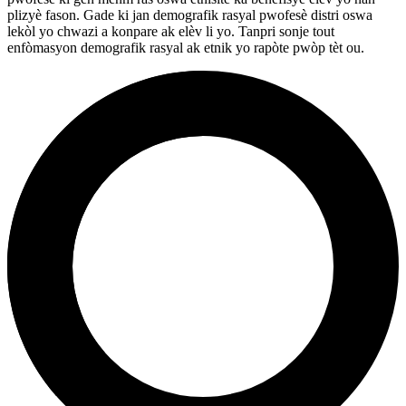
plizyè fason. Gade ki jan demografik rasyal pwofesè distri oswa
lekòl yo chwazi a konpare ak elèv li yo. Tanpri sonje tout
enfòmasyon demografik rasyal ak etnik yo rapòte pwòp tèt ou.