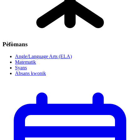
Pèfòmans
Angle/Language Arts (ELA)
Matematik
Syans
Absans kwonik