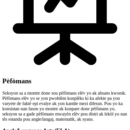
Pèfòmans
Seksyon sa a montre done sou pèfòmans elèv yo ak absans kwonik.
Pèfòmans elèv yo se yon pwoblèm konplèks ki ka afekte pa yon
varyete de faktè epi evalye ak yon kantite mezi diferan. Pou yo ka
konsistan nan fason yo montre ak konpare done pèfòmans yo,
seksyon sa a gade pèfòmans mwayèn elèv pou distri ak lekòl yo nan
tès estanda pou angle/langaj, matematik, ak syans.