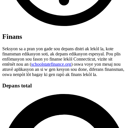
Finans
Seksyon sa a pran yon gade sou depans distri ak lekòl la, kote
finansman edikasyon soti, ak depans edikasyon espesyal. Pou plis
enfòmasyon sou fason yo finanse lekòl Connecticut, vizite sit
entènèt nou an (
schoolstatefinance.org
) oswa voye yon mesaj nou
atravè aplikasyon an si w gen kesyon sou done, diferans finansman,
oswa nenpòt lòt bagay ki gen rapò ak finans lekòl la.
Depans total