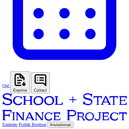
Orè
Enprime
Contact
Entimite
Politik Bonbon
Anviwònman