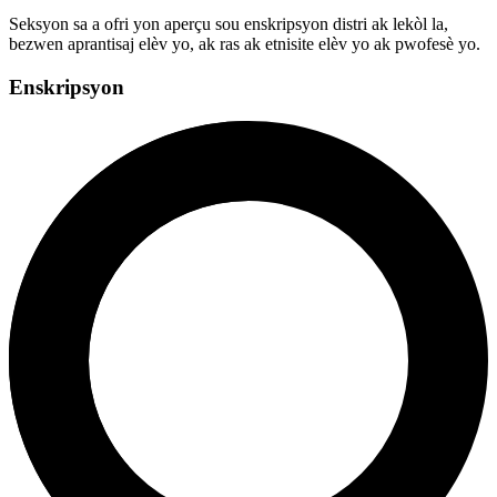
Seksyon sa a ofri yon aperçu sou enskripsyon distri ak lekòl la,
bezwen aprantisaj elèv yo, ak ras ak etnisite elèv yo ak pwofesè yo.
Enskripsyon