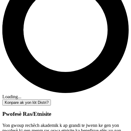
Loading...
Konpare ak yon lòt Distri?
Pwofesè Ras/Etnisite
Yon gwoup rechèch akademik k ap grandi te jwenn ke gen yon
pwofesè ki gen menm ras oswa etnisite ka benefisye elèv yo nan