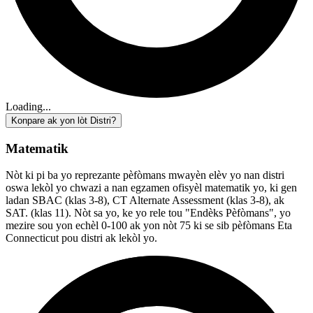
Loading...
Konpare ak yon lòt Distri?
Matematik
Nòt ki pi ba yo reprezante pèfòmans mwayèn elèv yo nan distri
oswa lekòl yo chwazi a nan egzamen ofisyèl matematik yo, ki gen
ladan SBAC (klas 3-8), CT Alternate Assessment (klas 3-8), ak
SAT. (klas 11). Nòt sa yo, ke yo rele tou "Endèks Pèfòmans", yo
mezire sou yon echèl 0-100 ak yon nòt 75 ki se sib pèfòmans Eta
Connecticut pou distri ak lekòl yo.