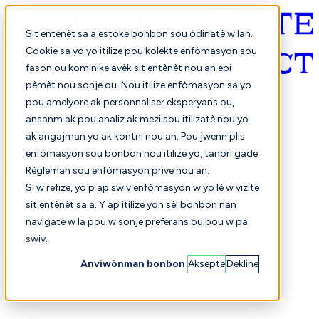
Sit entènèt sa a estoke bonbon sou òdinatè w lan.
Cookie sa yo yo itilize pou kolekte enfòmasyon sou
fason ou kominike avèk sit entènèt nou an epi
Kreyòl ayisyen
pèmèt nou sonje ou. Nou itilize enfòmasyon sa yo
pou amelyore ak personnaliser eksperyans ou,
ansanm ak pou analiz ak mezi sou itilizatè nou yo
ak angajman yo ak kontni nou an. Pou jwenn plis
enfòmasyon sou bonbon nou itilize yo, tanpri gade
Règleman sou enfòmasyon prive nou an.
Si w refize, yo p ap swiv enfòmasyon w yo lè w vizite
sit entènèt sa a. Y ap itilize yon sèl bonbon nan
Chwazi
Konparezon
navigatè w la pou w sonje preferans ou pou w pa
swiv.
Anviwònman bonbon
Aksepte
Dekline
Elèv yo
Finans
Pèfòmans