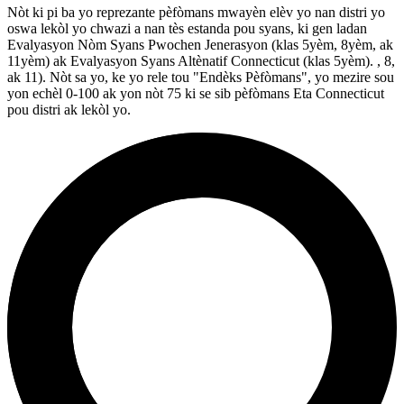
Nòt ki pi ba yo reprezante pèfòmans mwayèn elèv yo nan distri yo
oswa lekòl yo chwazi a nan tès estanda pou syans, ki gen ladan
Evalyasyon Nòm Syans Pwochen Jenerasyon (klas 5yèm, 8yèm, ak
11yèm) ak Evalyasyon Syans Altènatif Connecticut (klas 5yèm). , 8,
ak 11). Nòt sa yo, ke yo rele tou "Endèks Pèfòmans", yo mezire sou
yon echèl 0-100 ak yon nòt 75 ki se sib pèfòmans Eta Connecticut
pou distri ak lekòl yo.