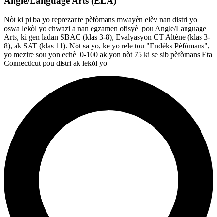
Angle/Language Arts (ELA)
Nòt ki pi ba yo reprezante pèfòmans mwayèn elèv nan distri yo
oswa lekòl yo chwazi a nan egzamen ofisyèl pou Angle/Language
Arts, ki gen ladan SBAC (klas 3-8), Evalyasyon CT Altène (klas 3-
8), ak SAT (klas 11). Nòt sa yo, ke yo rele tou "Endèks Pèfòmans",
yo mezire sou yon echèl 0-100 ak yon nòt 75 ki se sib pèfòmans Eta
Connecticut pou distri ak lekòl yo.