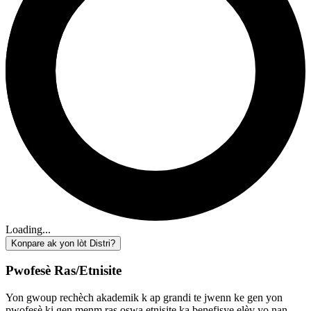
Loading...
Konpare ak yon lòt Distri?
Pwofesè Ras/Etnisite
Yon gwoup rechèch akademik k ap grandi te jwenn ke gen yon
pwofesè ki gen menm ras oswa etnisite ka benefisye elèv yo nan