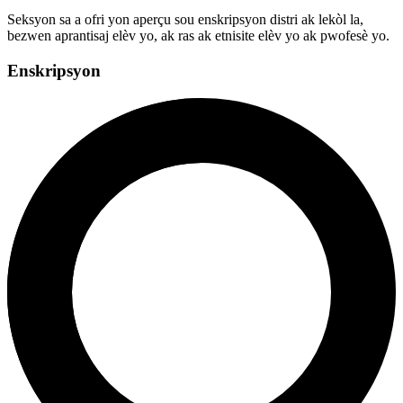
Seksyon sa a ofri yon aperçu sou enskripsyon distri ak lekòl la,
bezwen aprantisaj elèv yo, ak ras ak etnisite elèv yo ak pwofesè yo.
Enskripsyon