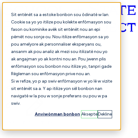
Sit entènèt sa a estoke bonbon sou òdinatè w lan.
Cookie sa yo yo itilize pou kolekte enfòmasyon sou
fason ou kominike avèk sit entènèt nou an epi
Kreyòl ayisyen
pèmèt nou sonje ou. Nou itilize enfòmasyon sa yo
pou amelyore ak personnaliser eksperyans ou,
ansanm ak pou analiz ak mezi sou itilizatè nou yo
ak angajman yo ak kontni nou an. Pou jwenn plis
enfòmasyon sou bonbon nou itilize yo, tanpri gade
Règleman sou enfòmasyon prive nou an.
Si w refize, yo p ap swiv enfòmasyon w yo lè w vizite
sit entènèt sa a. Y ap itilize yon sèl bonbon nan
Chwazi
Konparezon
navigatè w la pou w sonje preferans ou pou w pa
swiv.
Anviwònman bonbon
Aksepte
Dekline
Elèv yo
Finans
Pèfòmans