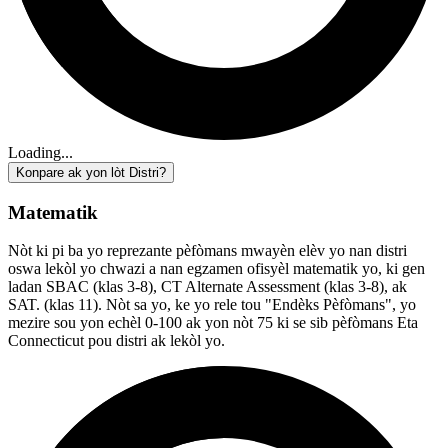
Loading...
Konpare ak yon lòt Distri?
Matematik
Nòt ki pi ba yo reprezante pèfòmans mwayèn elèv yo nan distri
oswa lekòl yo chwazi a nan egzamen ofisyèl matematik yo, ki gen
ladan SBAC (klas 3-8), CT Alternate Assessment (klas 3-8), ak
SAT. (klas 11). Nòt sa yo, ke yo rele tou "Endèks Pèfòmans", yo
mezire sou yon echèl 0-100 ak yon nòt 75 ki se sib pèfòmans Eta
Connecticut pou distri ak lekòl yo.