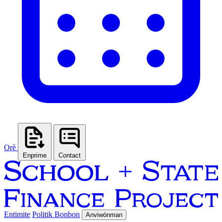
Orè
Enprime
Contact
Entimite
Politik Bonbon
Anviwònman