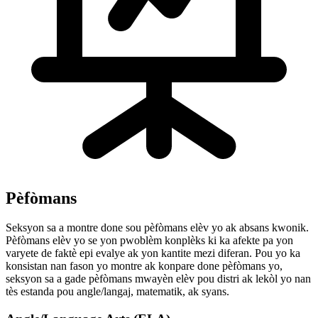
Pèfòmans
Seksyon sa a montre done sou pèfòmans elèv yo ak absans kwonik.
Pèfòmans elèv yo se yon pwoblèm konplèks ki ka afekte pa yon
varyete de faktè epi evalye ak yon kantite mezi diferan. Pou yo ka
konsistan nan fason yo montre ak konpare done pèfòmans yo,
seksyon sa a gade pèfòmans mwayèn elèv pou distri ak lekòl yo nan
tès estanda pou angle/langaj, matematik, ak syans.