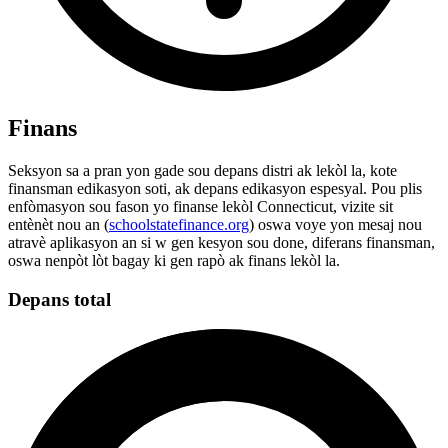
Finans
Seksyon sa a pran yon gade sou depans distri ak lekòl la, kote
finansman edikasyon soti, ak depans edikasyon espesyal. Pou plis
enfòmasyon sou fason yo finanse lekòl Connecticut, vizite sit
entènèt nou an (
schoolstatefinance.org
) oswa voye yon mesaj nou
atravè aplikasyon an si w gen kesyon sou done, diferans finansman,
oswa nenpòt lòt bagay ki gen rapò ak finans lekòl la.
Depans total