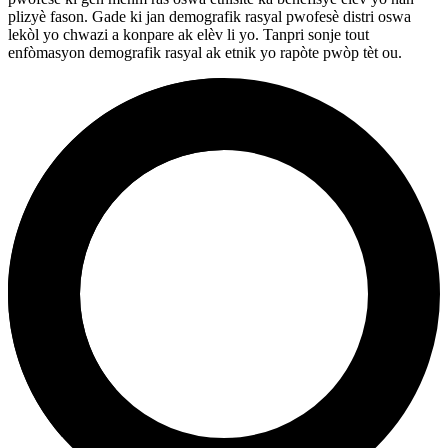
plizyè fason. Gade ki jan demografik rasyal pwofesè distri oswa
lekòl yo chwazi a konpare ak elèv li yo. Tanpri sonje tout
enfòmasyon demografik rasyal ak etnik yo rapòte pwòp tèt ou.