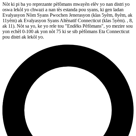
Nòt ki pi ba yo reprezante pèfòmans mwayèn elèv yo nan distri yo
oswa lekòl yo chwazi a nan tès estanda pou syans, ki gen ladan
Evalyasyon Nòm Syans Pwochen Jenerasyon (klas 5yèm, 8yèm, ak
11yèm) ak Evalyasyon Syans Altènatif Connecticut (klas 5yèm). , 8,
ak 11). Nòt sa yo, ke yo rele tou "Endèks Pèfòmans", yo mezire sou
yon echèl 0-100 ak yon nòt 75 ki se sib pèfòmans Eta Connecticut
pou distri ak lekòl yo.