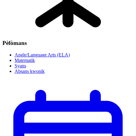
Pèfòmans
Angle/Language Arts (ELA)
Matematik
Syans
Absans kwonik