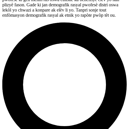
plizyè fason. Gade ki jan demografik rasyal pwofesè distri oswa
lekòl yo chwazi a konpare ak elèv li yo. Tanpri sonje tout
enfòmasyon demografik rasyal ak etnik yo rapòte pwòp tèt ou.