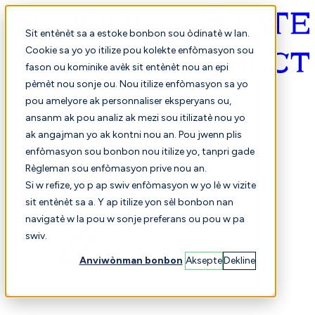
Sit entènèt sa a estoke bonbon sou òdinatè w lan.
Cookie sa yo yo itilize pou kolekte enfòmasyon sou
fason ou kominike avèk sit entènèt nou an epi
Kreyòl ayisyen
pèmèt nou sonje ou. Nou itilize enfòmasyon sa yo
pou amelyore ak personnaliser eksperyans ou,
ansanm ak pou analiz ak mezi sou itilizatè nou yo
ak angajman yo ak kontni nou an. Pou jwenn plis
enfòmasyon sou bonbon nou itilize yo, tanpri gade
Règleman sou enfòmasyon prive nou an.
Si w refize, yo p ap swiv enfòmasyon w yo lè w vizite
sit entènèt sa a. Y ap itilize yon sèl bonbon nan
Chwazi
Konparezon
navigatè w la pou w sonje preferans ou pou w pa
swiv.
Anviwònman bonbon
Aksepte
Dekline
Elèv yo
Finans
Pèfòmans