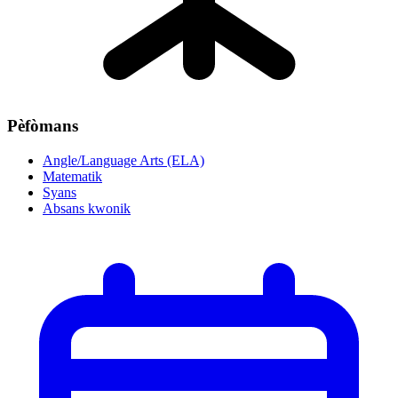
Pèfòmans
Angle/Language Arts (ELA)
Matematik
Syans
Absans kwonik