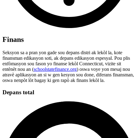
Finans
Seksyon sa a pran yon gade sou depans distri ak lekòl la, kote
finansman edikasyon soti, ak depans edikasyon espesyal. Pou plis
enfòmasyon sou fason yo finanse lekòl Connecticut, vizite sit
entènèt nou an (
schoolstatefinance.org
) oswa voye yon mesaj nou
atravè aplikasyon an si w gen kesyon sou done, diferans finansman,
oswa nenpòt lòt bagay ki gen rapò ak finans lekòl la.
Depans total