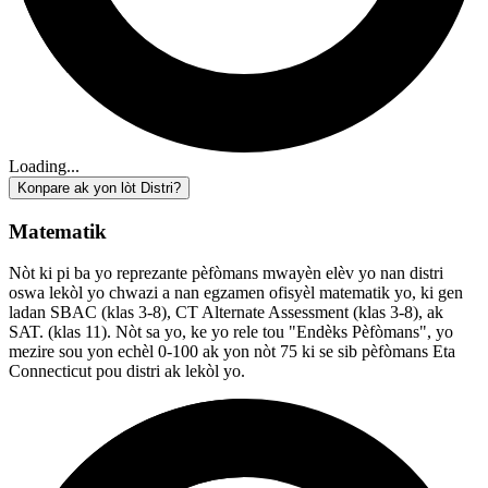
Loading...
Konpare ak yon lòt Distri?
Matematik
Nòt ki pi ba yo reprezante pèfòmans mwayèn elèv yo nan distri
oswa lekòl yo chwazi a nan egzamen ofisyèl matematik yo, ki gen
ladan SBAC (klas 3-8), CT Alternate Assessment (klas 3-8), ak
SAT. (klas 11). Nòt sa yo, ke yo rele tou "Endèks Pèfòmans", yo
mezire sou yon echèl 0-100 ak yon nòt 75 ki se sib pèfòmans Eta
Connecticut pou distri ak lekòl yo.