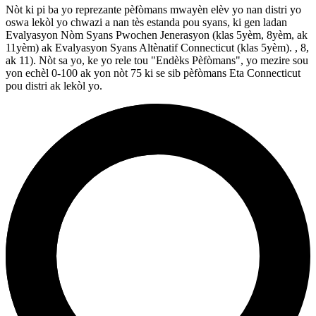
Nòt ki pi ba yo reprezante pèfòmans mwayèn elèv yo nan distri yo
oswa lekòl yo chwazi a nan tès estanda pou syans, ki gen ladan
Evalyasyon Nòm Syans Pwochen Jenerasyon (klas 5yèm, 8yèm, ak
11yèm) ak Evalyasyon Syans Altènatif Connecticut (klas 5yèm). , 8,
ak 11). Nòt sa yo, ke yo rele tou "Endèks Pèfòmans", yo mezire sou
yon echèl 0-100 ak yon nòt 75 ki se sib pèfòmans Eta Connecticut
pou distri ak lekòl yo.