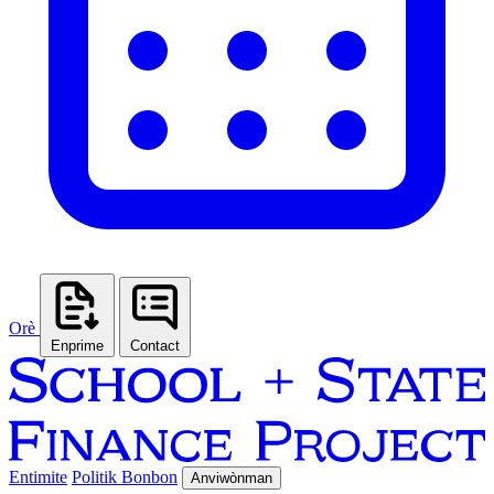
Orè
Enprime
Contact
Entimite
Politik Bonbon
Anviwònman