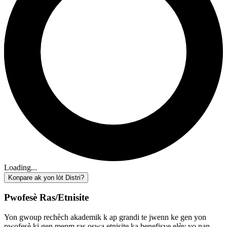
Loading...
Konpare ak yon lòt Distri?
Pwofesè Ras/Etnisite
Yon gwoup rechèch akademik k ap grandi te jwenn ke gen yon
pwofesè ki gen menm ras oswa etnisite ka benefisye elèv yo nan