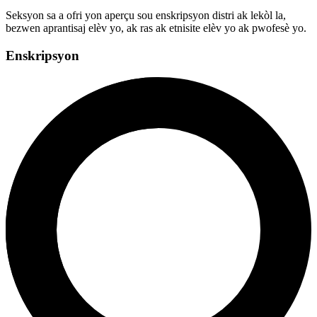
Seksyon sa a ofri yon aperçu sou enskripsyon distri ak lekòl la,
bezwen aprantisaj elèv yo, ak ras ak etnisite elèv yo ak pwofesè yo.
Enskripsyon