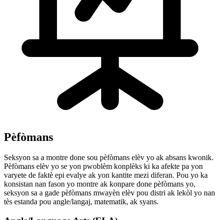
Pèfòmans
Seksyon sa a montre done sou pèfòmans elèv yo ak absans kwonik.
Pèfòmans elèv yo se yon pwoblèm konplèks ki ka afekte pa yon
varyete de faktè epi evalye ak yon kantite mezi diferan. Pou yo ka
konsistan nan fason yo montre ak konpare done pèfòmans yo,
seksyon sa a gade pèfòmans mwayèn elèv pou distri ak lekòl yo nan
tès estanda pou angle/langaj, matematik, ak syans.