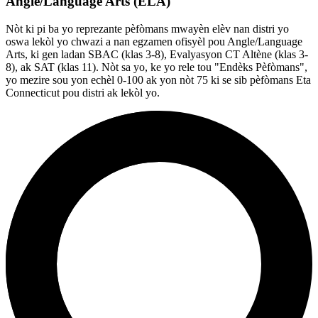
Angle/Language Arts (ELA)
Nòt ki pi ba yo reprezante pèfòmans mwayèn elèv nan distri yo
oswa lekòl yo chwazi a nan egzamen ofisyèl pou Angle/Language
Arts, ki gen ladan SBAC (klas 3-8), Evalyasyon CT Altène (klas 3-
8), ak SAT (klas 11). Nòt sa yo, ke yo rele tou "Endèks Pèfòmans",
yo mezire sou yon echèl 0-100 ak yon nòt 75 ki se sib pèfòmans Eta
Connecticut pou distri ak lekòl yo.