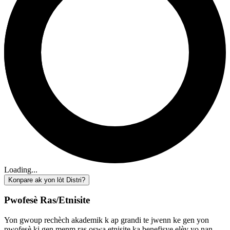
Loading...
Konpare ak yon lòt Distri?
Pwofesè Ras/Etnisite
Yon gwoup rechèch akademik k ap grandi te jwenn ke gen yon
pwofesè ki gen menm ras oswa etnisite ka benefisye elèv yo nan