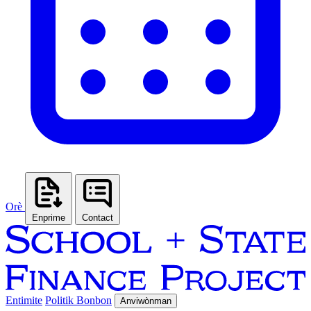
Orè
Enprime
Contact
Entimite
Politik Bonbon
Anviwònman