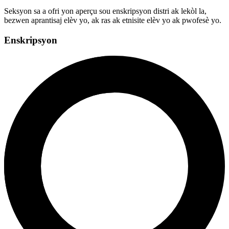
Seksyon sa a ofri yon aperçu sou enskripsyon distri ak lekòl la,
bezwen aprantisaj elèv yo, ak ras ak etnisite elèv yo ak pwofesè yo.
Enskripsyon