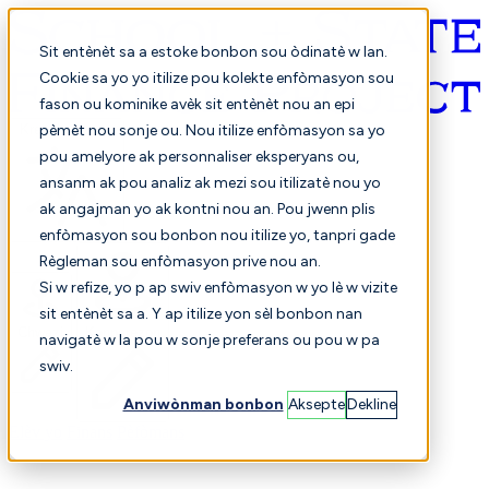
Sit entènèt sa a estoke bonbon sou òdinatè w lan.
Cookie sa yo yo itilize pou kolekte enfòmasyon sou
fason ou kominike avèk sit entènèt nou an epi
Kreyòl ayisyen
pèmèt nou sonje ou. Nou itilize enfòmasyon sa yo
pou amelyore ak personnaliser eksperyans ou,
ansanm ak pou analiz ak mezi sou itilizatè nou yo
ak angajman yo ak kontni nou an. Pou jwenn plis
enfòmasyon sou bonbon nou itilize yo, tanpri gade
Règleman sou enfòmasyon prive nou an.
Si w refize, yo p ap swiv enfòmasyon w yo lè w vizite
sit entènèt sa a. Y ap itilize yon sèl bonbon nan
Chwazi
Konparezon
navigatè w la pou w sonje preferans ou pou w pa
swiv.
Anviwònman bonbon
Aksepte
Dekline
Elèv yo
Finans
Pèfòmans