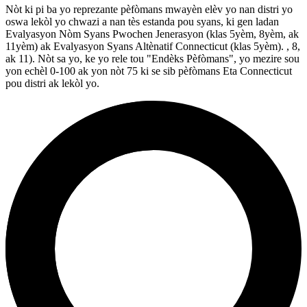
Nòt ki pi ba yo reprezante pèfòmans mwayèn elèv yo nan distri yo
oswa lekòl yo chwazi a nan tès estanda pou syans, ki gen ladan
Evalyasyon Nòm Syans Pwochen Jenerasyon (klas 5yèm, 8yèm, ak
11yèm) ak Evalyasyon Syans Altènatif Connecticut (klas 5yèm). , 8,
ak 11). Nòt sa yo, ke yo rele tou "Endèks Pèfòmans", yo mezire sou
yon echèl 0-100 ak yon nòt 75 ki se sib pèfòmans Eta Connecticut
pou distri ak lekòl yo.