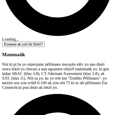
Loading...
Konpare ak yon lòt Distri?
Matematik
Nòt ki pi ba yo reprezante pèfòmans mwayèn elèv yo nan distri
oswa lekòl yo chwazi a nan egzamen ofisyèl matematik yo, ki gen
ladan SBAC (klas 3-8), CT Alternate Assessment (klas 3-8), ak
SAT. (klas 11). Nòt sa yo, ke yo rele tou "Endèks Pèfòmans", yo
mezire sou yon echèl 0-100 ak yon nòt 75 ki se sib pèfòmans Eta
Connecticut pou distri ak lekòl yo.