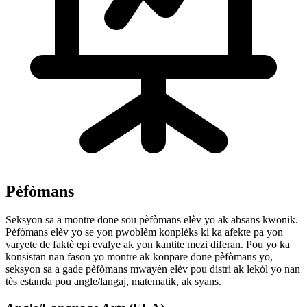
Pèfòmans
Seksyon sa a montre done sou pèfòmans elèv yo ak absans kwonik.
Pèfòmans elèv yo se yon pwoblèm konplèks ki ka afekte pa yon
varyete de faktè epi evalye ak yon kantite mezi diferan. Pou yo ka
konsistan nan fason yo montre ak konpare done pèfòmans yo,
seksyon sa a gade pèfòmans mwayèn elèv pou distri ak lekòl yo nan
tès estanda pou angle/langaj, matematik, ak syans.