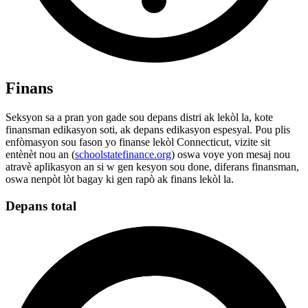
Finans
Seksyon sa a pran yon gade sou depans distri ak lekòl la, kote
finansman edikasyon soti, ak depans edikasyon espesyal. Pou plis
enfòmasyon sou fason yo finanse lekòl Connecticut, vizite sit
entènèt nou an (
schoolstatefinance.org
) oswa voye yon mesaj nou
atravè aplikasyon an si w gen kesyon sou done, diferans finansman,
oswa nenpòt lòt bagay ki gen rapò ak finans lekòl la.
Depans total