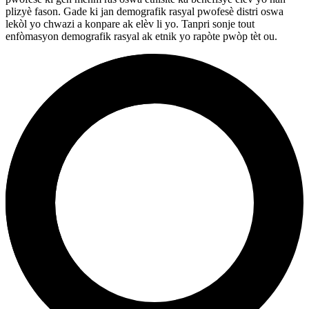
plizyè fason. Gade ki jan demografik rasyal pwofesè distri oswa
lekòl yo chwazi a konpare ak elèv li yo. Tanpri sonje tout
enfòmasyon demografik rasyal ak etnik yo rapòte pwòp tèt ou.