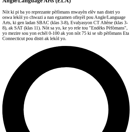
Angle/Language Arts (ELA)
Nòt ki pi ba yo reprezante pèfòmans mwayèn elèv nan distri yo
oswa lekòl yo chwazi a nan egzamen ofisyèl pou Angle/Language
Arts, ki gen ladan SBAC (klas 3-8), Evalyasyon CT Altène (klas 3-
8), ak SAT (klas 11). Nòt sa yo, ke yo rele tou "Endèks Pèfòmans",
yo mezire sou yon echèl 0-100 ak yon nòt 75 ki se sib pèfòmans Eta
Connecticut pou distri ak lekòl yo.