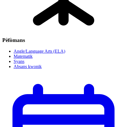
Pèfòmans
Angle/Language Arts (ELA)
Matematik
Syans
Absans kwonik