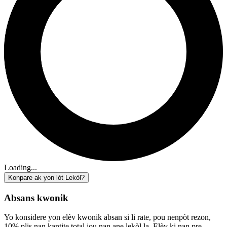
Loading...
Konpare ak yon lòt Lekòl?
Absans kwonik
Yo konsidere yon elèv kwonik absan si li rate, pou nenpòt rezon,
10% plis nan kantite total jou nan ane lekòl la. Elèv ki nan pre-