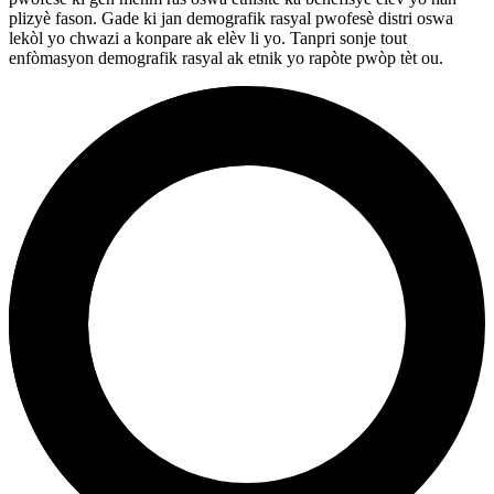
plizyè fason. Gade ki jan demografik rasyal pwofesè distri oswa
lekòl yo chwazi a konpare ak elèv li yo. Tanpri sonje tout
enfòmasyon demografik rasyal ak etnik yo rapòte pwòp tèt ou.