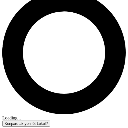
Loading...
Konpare ak yon lòt Lekòl?