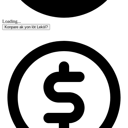
Loading...
Konpare ak yon lòt Lekòl?