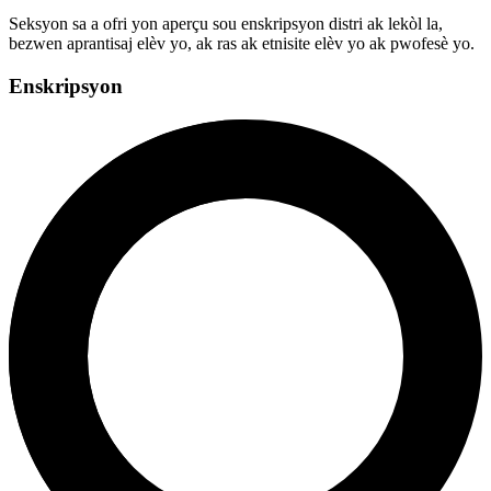
Seksyon sa a ofri yon aperçu sou enskripsyon distri ak lekòl la,
bezwen aprantisaj elèv yo, ak ras ak etnisite elèv yo ak pwofesè yo.
Enskripsyon