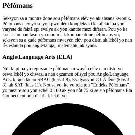
Pèfòmans
Seksyon sa a montre done sou pèfòmans elèv yo ak absans kwonik.
Pèfòmans elèv yo se yon pwoblèm konplèks ki ka afekte pa yon
varyete de faktè epi evalye ak yon kantite mezi diferan. Pou yo ka
konsistan nan fason yo montre ak konpare done pèfòmans yo,
seksyon sa a gade pèfòmans mwayèn elèv pou distri ak lekòl yo nan
tès estanda pou angle/langaj, matematik, ak syans.
Angle/Language Arts (ELA)
Nòt ki pi ba yo reprezante pèfòmans mwayèn elèv nan distri yo
oswa lekòl yo chwazi a nan egzamen ofisyèl pou Angle/Language
Arts, ki gen ladan SBAC (klas 3-8), Evalyasyon CT Altène (klas 3-
8), ak SAT (klas 11). Nòt sa yo, ke yo rele tou "Endèks Pèfòmans",
yo mezire sou yon echèl 0-100 ak yon nòt 75 ki se sib pèfòmans Eta
Connecticut pou distri ak lekòl yo.