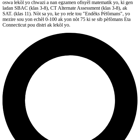
oswa lekòl yo chwazi a nan egzamen ofisyèl matematik yo, ki gen
ladan SBAC (klas 3-8), CT Alternate Assessment (klas 3-8), ak
SAT. (klas 11). Nòt sa yo, ke yo rele tou "Endèks Pèfòmans", yo
mezire sou yon echèl 0-100 ak yon nòt 75 ki se sib pèfòmans Eta
Connecticut pou distri ak lekòl yo.