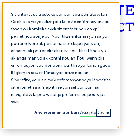
Sit entènèt sa a estoke bonbon sou òdinatè w lan.
Cookie sa yo yo itilize pou kolekte enfòmasyon sou
fason ou kominike avèk sit entènèt nou an epi
Kreyòl ayisyen
pèmèt nou sonje ou. Nou itilize enfòmasyon sa yo
pou amelyore ak personnaliser eksperyans ou,
ansanm ak pou analiz ak mezi sou itilizatè nou yo
ak angajman yo ak kontni nou an. Pou jwenn plis
enfòmasyon sou bonbon nou itilize yo, tanpri gade
Règleman sou enfòmasyon prive nou an.
Si w refize, yo p ap swiv enfòmasyon w yo lè w vizite
sit entènèt sa a. Y ap itilize yon sèl bonbon nan
Chwazi
Konparezon
navigatè w la pou w sonje preferans ou pou w pa
swiv.
Anviwònman bonbon
Aksepte
Dekline
Elèv yo
Finans
Pèfòmans