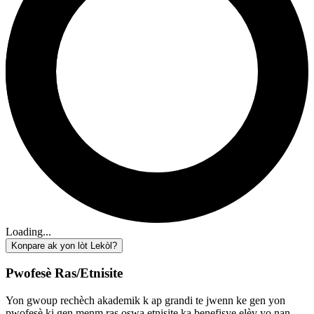
Loading...
Konpare ak yon lòt Lekòl?
Pwofesè Ras/Etnisite
Yon gwoup rechèch akademik k ap grandi te jwenn ke gen yon
pwofesè ki gen menm ras oswa etnisite ka benefisye elèv yo nan