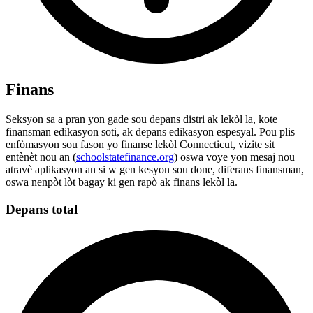
Finans
Seksyon sa a pran yon gade sou depans distri ak lekòl la, kote
finansman edikasyon soti, ak depans edikasyon espesyal. Pou plis
enfòmasyon sou fason yo finanse lekòl Connecticut, vizite sit
entènèt nou an (
schoolstatefinance.org
) oswa voye yon mesaj nou
atravè aplikasyon an si w gen kesyon sou done, diferans finansman,
oswa nenpòt lòt bagay ki gen rapò ak finans lekòl la.
Depans total