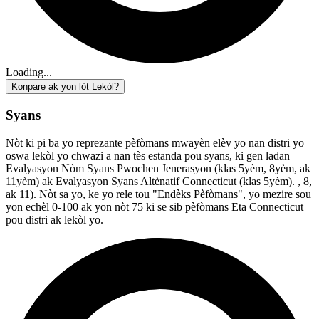
Loading...
Konpare ak yon lòt Lekòl?
Syans
Nòt ki pi ba yo reprezante pèfòmans mwayèn elèv yo nan distri yo
oswa lekòl yo chwazi a nan tès estanda pou syans, ki gen ladan
Evalyasyon Nòm Syans Pwochen Jenerasyon (klas 5yèm, 8yèm, ak
11yèm) ak Evalyasyon Syans Altènatif Connecticut (klas 5yèm). , 8,
ak 11). Nòt sa yo, ke yo rele tou "Endèks Pèfòmans", yo mezire sou
yon echèl 0-100 ak yon nòt 75 ki se sib pèfòmans Eta Connecticut
pou distri ak lekòl yo.