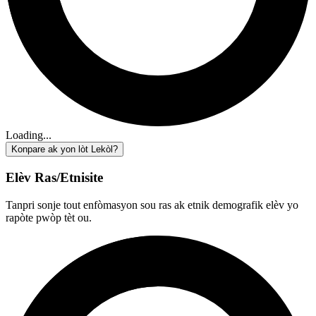
Loading...
Konpare ak yon lòt Lekòl?
Elèv Ras/Etnisite
Tanpri sonje tout enfòmasyon sou ras ak etnik demografik elèv yo
rapòte pwòp tèt ou.