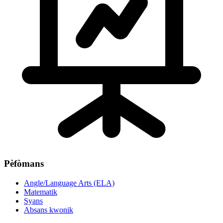
Pèfòmans
Angle/Language Arts (ELA)
Matematik
Syans
Absans kwonik