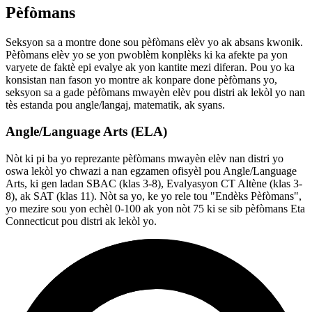
Pèfòmans
Seksyon sa a montre done sou pèfòmans elèv yo ak absans kwonik.
Pèfòmans elèv yo se yon pwoblèm konplèks ki ka afekte pa yon
varyete de faktè epi evalye ak yon kantite mezi diferan. Pou yo ka
konsistan nan fason yo montre ak konpare done pèfòmans yo,
seksyon sa a gade pèfòmans mwayèn elèv pou distri ak lekòl yo nan
tès estanda pou angle/langaj, matematik, ak syans.
Angle/Language Arts (ELA)
Nòt ki pi ba yo reprezante pèfòmans mwayèn elèv nan distri yo
oswa lekòl yo chwazi a nan egzamen ofisyèl pou Angle/Language
Arts, ki gen ladan SBAC (klas 3-8), Evalyasyon CT Altène (klas 3-
8), ak SAT (klas 11). Nòt sa yo, ke yo rele tou "Endèks Pèfòmans",
yo mezire sou yon echèl 0-100 ak yon nòt 75 ki se sib pèfòmans Eta
Connecticut pou distri ak lekòl yo.