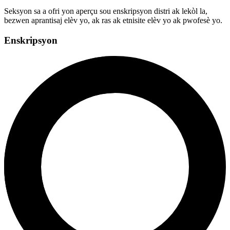
Seksyon sa a ofri yon aperçu sou enskripsyon distri ak lekòl la,
bezwen aprantisaj elèv yo, ak ras ak etnisite elèv yo ak pwofesè yo.
Enskripsyon