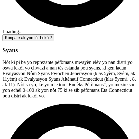
Loading...
Konpare ak yon lòt Lekòl?
Syans
Nòt ki pi ba yo reprezante pèfòmans mwayèn elèv yo nan distri yo
oswa lekòl yo chwazi a nan tès estanda pou syans, ki gen ladan
Evalyasyon Nòm Syans Pwochen Jenerasyon (klas 5yèm, 8yèm, ak
11yèm) ak Evalyasyon Syans Altènatif Connecticut (klas 5yèm). , 8,
ak 11). Nòt sa yo, ke yo rele tou "Endèks Pèfòmans", yo mezire sou
yon echèl 0-100 ak yon nòt 75 ki se sib pèfòmans Eta Connecticut
pou distri ak lekòl yo.