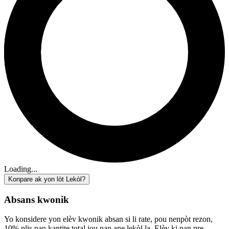
Loading...
Konpare ak yon lòt Lekòl?
Absans kwonik
Yo konsidere yon elèv kwonik absan si li rate, pou nenpòt rezon,
10% plis nan kantite total jou nan ane lekòl la. Elèv ki nan pre-