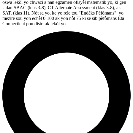
oswa lekòl yo chwazi a nan egzamen ofisyèl matematik yo, ki gen
ladan SBAC (klas 3-8), CT Alternate Assessment (klas 3-8), ak
SAT. (klas 11). Nòt sa yo, ke yo rele tou "Endèks Pèfòmans", yo
mezire sou yon echèl 0-100 ak yon nòt 75 ki se sib pèfòmans Eta
Connecticut pou distri ak lekòl yo.