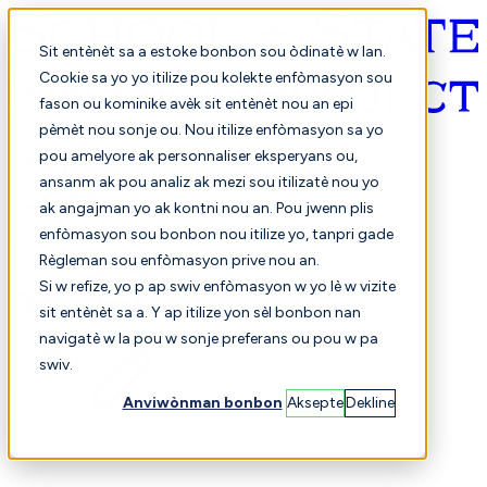
Sit entènèt sa a estoke bonbon sou òdinatè w lan.
Cookie sa yo yo itilize pou kolekte enfòmasyon sou
fason ou kominike avèk sit entènèt nou an epi
Kreyòl ayisyen
pèmèt nou sonje ou. Nou itilize enfòmasyon sa yo
pou amelyore ak personnaliser eksperyans ou,
ansanm ak pou analiz ak mezi sou itilizatè nou yo
ak angajman yo ak kontni nou an. Pou jwenn plis
enfòmasyon sou bonbon nou itilize yo, tanpri gade
Règleman sou enfòmasyon prive nou an.
Si w refize, yo p ap swiv enfòmasyon w yo lè w vizite
sit entènèt sa a. Y ap itilize yon sèl bonbon nan
Chwazi
Konparezon
navigatè w la pou w sonje preferans ou pou w pa
swiv.
Anviwònman bonbon
Aksepte
Dekline
Elèv yo
Finans
Pèfòmans