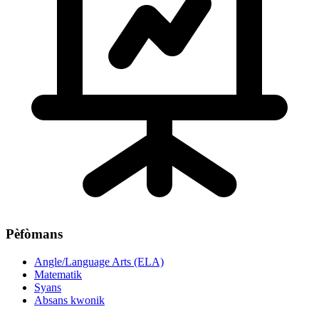
Pèfòmans
Angle/Language Arts (ELA)
Matematik
Syans
Absans kwonik