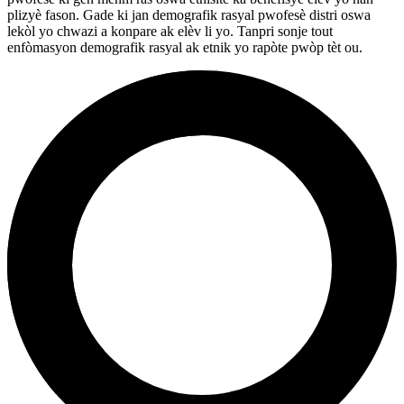
plizyè fason. Gade ki jan demografik rasyal pwofesè distri oswa
lekòl yo chwazi a konpare ak elèv li yo. Tanpri sonje tout
enfòmasyon demografik rasyal ak etnik yo rapòte pwòp tèt ou.