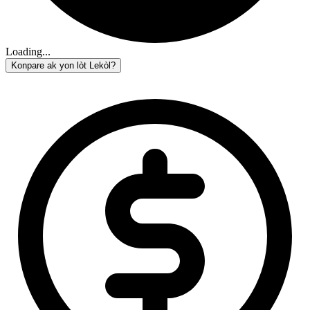
Loading...
Konpare ak yon lòt Lekòl?