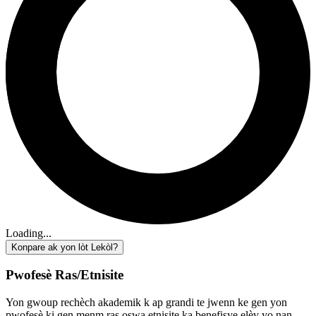
Loading...
Konpare ak yon lòt Lekòl?
Pwofesè Ras/Etnisite
Yon gwoup rechèch akademik k ap grandi te jwenn ke gen yon
pwofesè ki gen menm ras oswa etnisite ka benefisye elèv yo nan