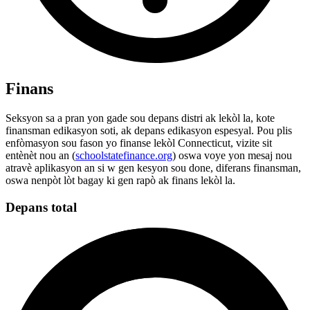
Finans
Seksyon sa a pran yon gade sou depans distri ak lekòl la, kote
finansman edikasyon soti, ak depans edikasyon espesyal. Pou plis
enfòmasyon sou fason yo finanse lekòl Connecticut, vizite sit
entènèt nou an (
schoolstatefinance.org
) oswa voye yon mesaj nou
atravè aplikasyon an si w gen kesyon sou done, diferans finansman,
oswa nenpòt lòt bagay ki gen rapò ak finans lekòl la.
Depans total