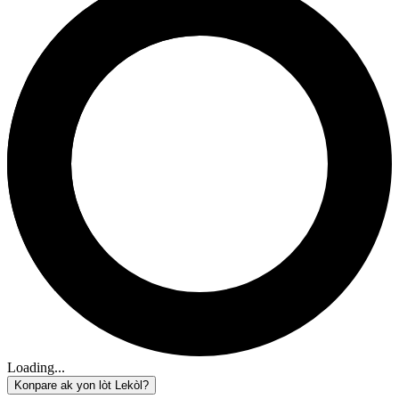
Loading...
Konpare ak yon lòt Lekòl?