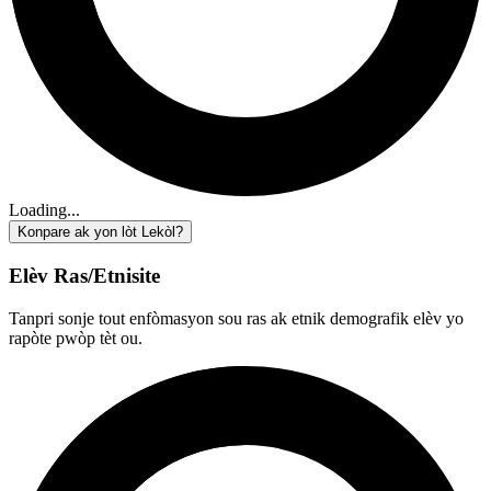
Loading...
Konpare ak yon lòt Lekòl?
Elèv Ras/Etnisite
Tanpri sonje tout enfòmasyon sou ras ak etnik demografik elèv yo
rapòte pwòp tèt ou.