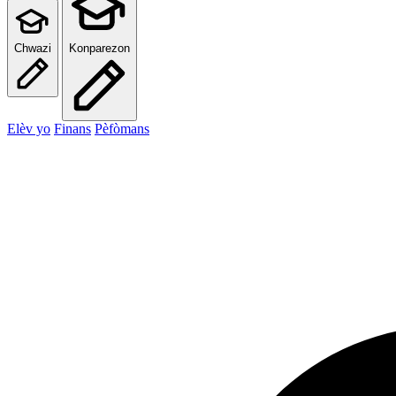
Chwazi
Konparezon
Elèv yo
Finans
Pèfòmans