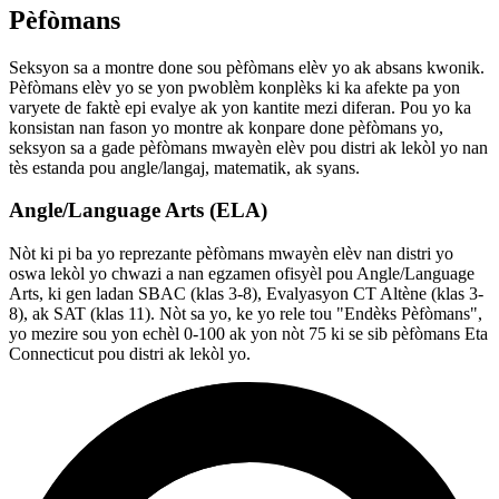
Pèfòmans
Seksyon sa a montre done sou pèfòmans elèv yo ak absans kwonik.
Pèfòmans elèv yo se yon pwoblèm konplèks ki ka afekte pa yon
varyete de faktè epi evalye ak yon kantite mezi diferan. Pou yo ka
konsistan nan fason yo montre ak konpare done pèfòmans yo,
seksyon sa a gade pèfòmans mwayèn elèv pou distri ak lekòl yo nan
tès estanda pou angle/langaj, matematik, ak syans.
Angle/Language Arts (ELA)
Nòt ki pi ba yo reprezante pèfòmans mwayèn elèv nan distri yo
oswa lekòl yo chwazi a nan egzamen ofisyèl pou Angle/Language
Arts, ki gen ladan SBAC (klas 3-8), Evalyasyon CT Altène (klas 3-
8), ak SAT (klas 11). Nòt sa yo, ke yo rele tou "Endèks Pèfòmans",
yo mezire sou yon echèl 0-100 ak yon nòt 75 ki se sib pèfòmans Eta
Connecticut pou distri ak lekòl yo.