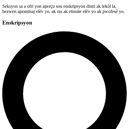
Seksyon sa a ofri yon aperçu sou enskripsyon distri ak lekòl la,
bezwen aprantisaj elèv yo, ak ras ak etnisite elèv yo ak pwofesè yo.
Enskripsyon