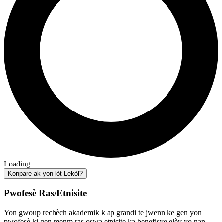
Loading...
Konpare ak yon lòt Lekòl?
Pwofesè Ras/Etnisite
Yon gwoup rechèch akademik k ap grandi te jwenn ke gen yon
pwofesè ki gen menm ras oswa etnisite ka benefisye elèv yo nan