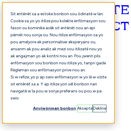
Sit entènèt sa a estoke bonbon sou òdinatè w lan.
Cookie sa yo yo itilize pou kolekte enfòmasyon sou
fason ou kominike avèk sit entènèt nou an epi
Kreyòl ayisyen
pèmèt nou sonje ou. Nou itilize enfòmasyon sa yo
pou amelyore ak personnaliser eksperyans ou,
ansanm ak pou analiz ak mezi sou itilizatè nou yo
ak angajman yo ak kontni nou an. Pou jwenn plis
enfòmasyon sou bonbon nou itilize yo, tanpri gade
Règleman sou enfòmasyon prive nou an.
Si w refize, yo p ap swiv enfòmasyon w yo lè w vizite
sit entènèt sa a. Y ap itilize yon sèl bonbon nan
Chwazi
Konparezon
navigatè w la pou w sonje preferans ou pou w pa
swiv.
Anviwònman bonbon
Aksepte
Dekline
Elèv yo
Finans
Pèfòmans