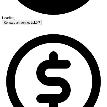
Loading...
Konpare ak yon lòt Lekòl?