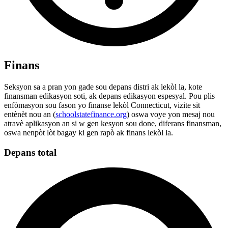
Finans
Seksyon sa a pran yon gade sou depans distri ak lekòl la, kote
finansman edikasyon soti, ak depans edikasyon espesyal. Pou plis
enfòmasyon sou fason yo finanse lekòl Connecticut, vizite sit
entènèt nou an (
schoolstatefinance.org
) oswa voye yon mesaj nou
atravè aplikasyon an si w gen kesyon sou done, diferans finansman,
oswa nenpòt lòt bagay ki gen rapò ak finans lekòl la.
Depans total