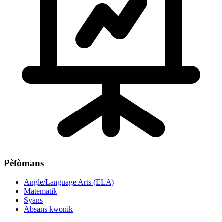
Pèfòmans
Angle/Language Arts (ELA)
Matematik
Syans
Absans kwonik