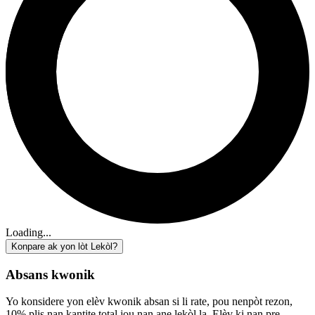
Loading...
Konpare ak yon lòt Lekòl?
Absans kwonik
Yo konsidere yon elèv kwonik absan si li rate, pou nenpòt rezon,
10% plis nan kantite total jou nan ane lekòl la. Elèv ki nan pre-