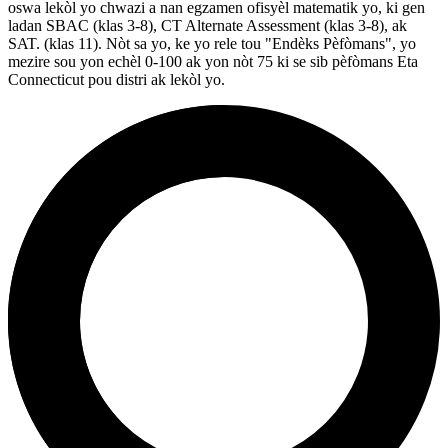
oswa lekòl yo chwazi a nan egzamen ofisyèl matematik yo, ki gen
ladan SBAC (klas 3-8), CT Alternate Assessment (klas 3-8), ak
SAT. (klas 11). Nòt sa yo, ke yo rele tou "Endèks Pèfòmans", yo
mezire sou yon echèl 0-100 ak yon nòt 75 ki se sib pèfòmans Eta
Connecticut pou distri ak lekòl yo.