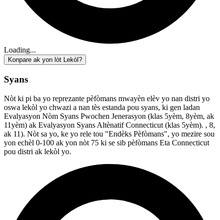
Loading...
Konpare ak yon lòt Lekòl?
Syans
Nòt ki pi ba yo reprezante pèfòmans mwayèn elèv yo nan distri yo
oswa lekòl yo chwazi a nan tès estanda pou syans, ki gen ladan
Evalyasyon Nòm Syans Pwochen Jenerasyon (klas 5yèm, 8yèm, ak
11yèm) ak Evalyasyon Syans Altènatif Connecticut (klas 5yèm). , 8,
ak 11). Nòt sa yo, ke yo rele tou "Endèks Pèfòmans", yo mezire sou
yon echèl 0-100 ak yon nòt 75 ki se sib pèfòmans Eta Connecticut
pou distri ak lekòl yo.