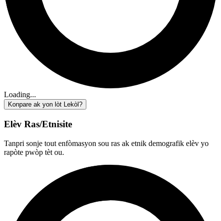
Loading...
Konpare ak yon lòt Lekòl?
Elèv Ras/Etnisite
Tanpri sonje tout enfòmasyon sou ras ak etnik demografik elèv yo
rapòte pwòp tèt ou.