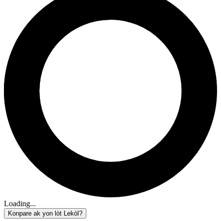
Loading...
Konpare ak yon lòt Lekòl?