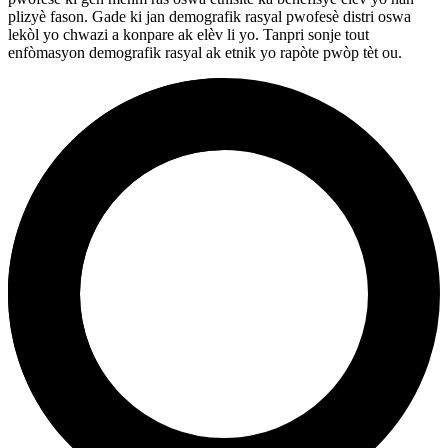
plizyè fason. Gade ki jan demografik rasyal pwofesè distri oswa
lekòl yo chwazi a konpare ak elèv li yo. Tanpri sonje tout
enfòmasyon demografik rasyal ak etnik yo rapòte pwòp tèt ou.