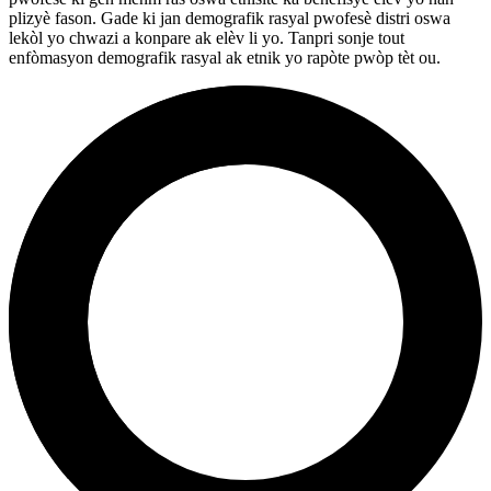
plizyè fason. Gade ki jan demografik rasyal pwofesè distri oswa
lekòl yo chwazi a konpare ak elèv li yo. Tanpri sonje tout
enfòmasyon demografik rasyal ak etnik yo rapòte pwòp tèt ou.