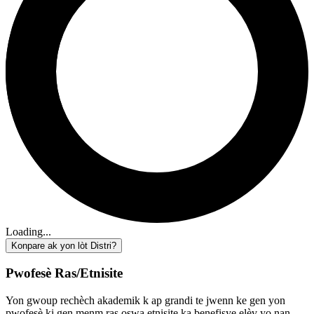
Loading...
Konpare ak yon lòt Distri?
Pwofesè Ras/Etnisite
Yon gwoup rechèch akademik k ap grandi te jwenn ke gen yon
pwofesè ki gen menm ras oswa etnisite ka benefisye elèv yo nan