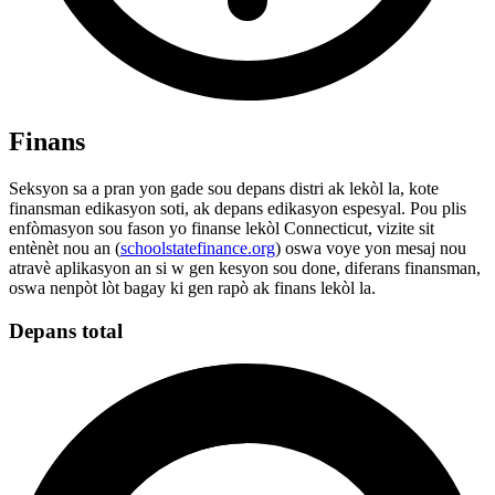
Finans
Seksyon sa a pran yon gade sou depans distri ak lekòl la, kote
finansman edikasyon soti, ak depans edikasyon espesyal. Pou plis
enfòmasyon sou fason yo finanse lekòl Connecticut, vizite sit
entènèt nou an (
schoolstatefinance.org
) oswa voye yon mesaj nou
atravè aplikasyon an si w gen kesyon sou done, diferans finansman,
oswa nenpòt lòt bagay ki gen rapò ak finans lekòl la.
Depans total