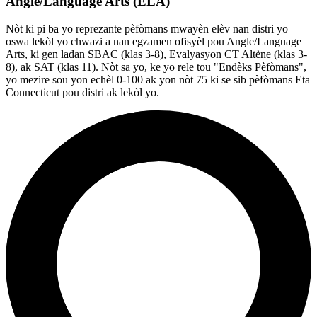
Angle/Language Arts (ELA)
Nòt ki pi ba yo reprezante pèfòmans mwayèn elèv nan distri yo
oswa lekòl yo chwazi a nan egzamen ofisyèl pou Angle/Language
Arts, ki gen ladan SBAC (klas 3-8), Evalyasyon CT Altène (klas 3-
8), ak SAT (klas 11). Nòt sa yo, ke yo rele tou "Endèks Pèfòmans",
yo mezire sou yon echèl 0-100 ak yon nòt 75 ki se sib pèfòmans Eta
Connecticut pou distri ak lekòl yo.