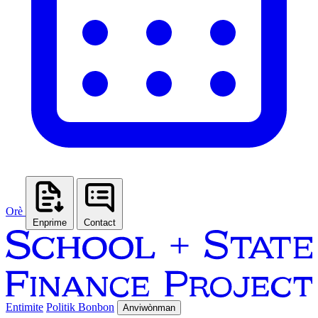
Orè
Enprime
Contact
Entimite
Politik Bonbon
Anviwònman