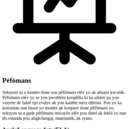
Pèfòmans
Seksyon sa a montre done sou pèfòmans elèv yo ak absans kwonik.
Pèfòmans elèv yo se yon pwoblèm konplèks ki ka afekte pa yon
varyete de faktè epi evalye ak yon kantite mezi diferan. Pou yo ka
konsistan nan fason yo montre ak konpare done pèfòmans yo,
seksyon sa a gade pèfòmans mwayèn elèv pou distri ak lekòl yo nan
tès estanda pou angle/langaj, matematik, ak syans.