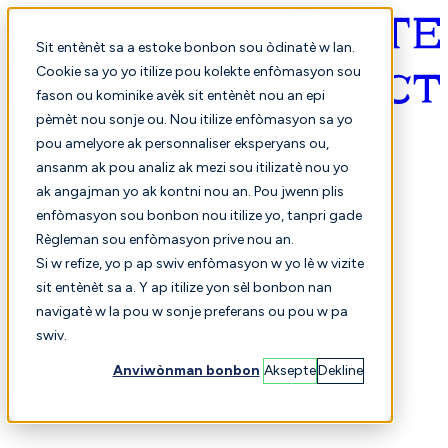
Sit entènèt sa a estoke bonbon sou òdinatè w lan.
Cookie sa yo yo itilize pou kolekte enfòmasyon sou
fason ou kominike avèk sit entènèt nou an epi
Kreyòl ayisyen
pèmèt nou sonje ou. Nou itilize enfòmasyon sa yo
pou amelyore ak personnaliser eksperyans ou,
ansanm ak pou analiz ak mezi sou itilizatè nou yo
ak angajman yo ak kontni nou an. Pou jwenn plis
enfòmasyon sou bonbon nou itilize yo, tanpri gade
Règleman sou enfòmasyon prive nou an.
Si w refize, yo p ap swiv enfòmasyon w yo lè w vizite
sit entènèt sa a. Y ap itilize yon sèl bonbon nan
Chwazi
Konparezon
navigatè w la pou w sonje preferans ou pou w pa
swiv.
Anviwònman bonbon
Aksepte
Dekline
Elèv yo
Finans
Pèfòmans