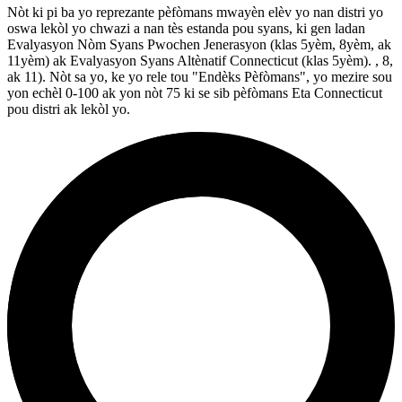
Nòt ki pi ba yo reprezante pèfòmans mwayèn elèv yo nan distri yo
oswa lekòl yo chwazi a nan tès estanda pou syans, ki gen ladan
Evalyasyon Nòm Syans Pwochen Jenerasyon (klas 5yèm, 8yèm, ak
11yèm) ak Evalyasyon Syans Altènatif Connecticut (klas 5yèm). , 8,
ak 11). Nòt sa yo, ke yo rele tou "Endèks Pèfòmans", yo mezire sou
yon echèl 0-100 ak yon nòt 75 ki se sib pèfòmans Eta Connecticut
pou distri ak lekòl yo.