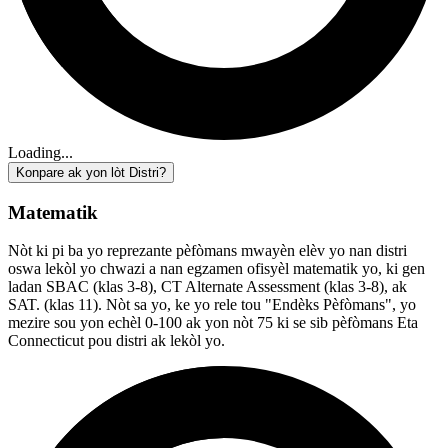
Loading...
Konpare ak yon lòt Distri?
Matematik
Nòt ki pi ba yo reprezante pèfòmans mwayèn elèv yo nan distri
oswa lekòl yo chwazi a nan egzamen ofisyèl matematik yo, ki gen
ladan SBAC (klas 3-8), CT Alternate Assessment (klas 3-8), ak
SAT. (klas 11). Nòt sa yo, ke yo rele tou "Endèks Pèfòmans", yo
mezire sou yon echèl 0-100 ak yon nòt 75 ki se sib pèfòmans Eta
Connecticut pou distri ak lekòl yo.