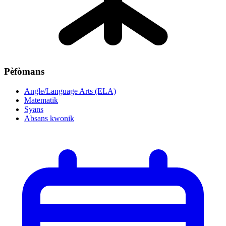
Pèfòmans
Angle/Language Arts (ELA)
Matematik
Syans
Absans kwonik