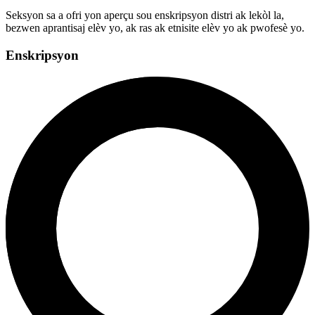
Seksyon sa a ofri yon aperçu sou enskripsyon distri ak lekòl la,
bezwen aprantisaj elèv yo, ak ras ak etnisite elèv yo ak pwofesè yo.
Enskripsyon