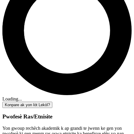
Loading...
Konpare ak yon lòt Lekòl?
Pwofesè Ras/Etnisite
Yon gwoup rechèch akademik k ap grandi te jwenn ke gen yon
pwofesè ki gen menm ras oswa etnisite ka benefisye elèv yo nan