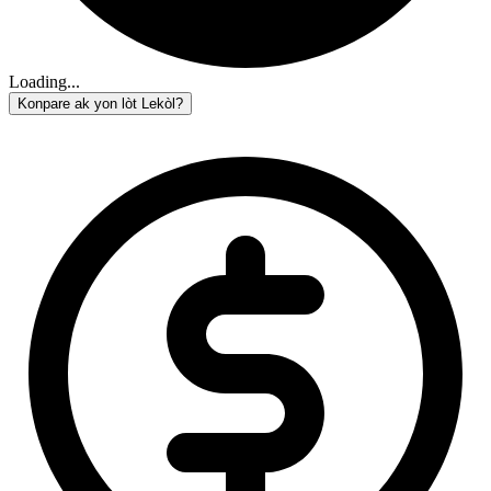
Loading...
Konpare ak yon lòt Lekòl?