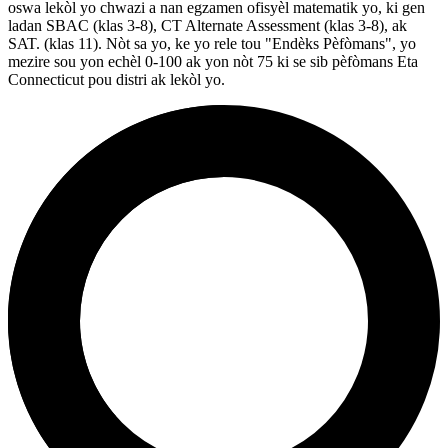
oswa lekòl yo chwazi a nan egzamen ofisyèl matematik yo, ki gen
ladan SBAC (klas 3-8), CT Alternate Assessment (klas 3-8), ak
SAT. (klas 11). Nòt sa yo, ke yo rele tou "Endèks Pèfòmans", yo
mezire sou yon echèl 0-100 ak yon nòt 75 ki se sib pèfòmans Eta
Connecticut pou distri ak lekòl yo.