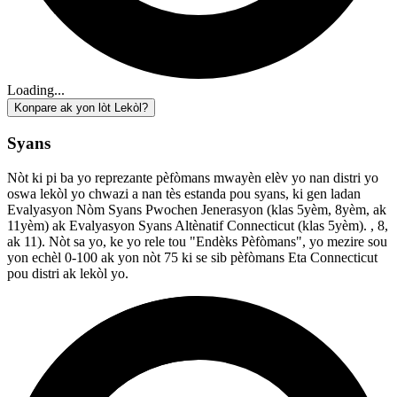
Loading...
Konpare ak yon lòt Lekòl?
Syans
Nòt ki pi ba yo reprezante pèfòmans mwayèn elèv yo nan distri yo
oswa lekòl yo chwazi a nan tès estanda pou syans, ki gen ladan
Evalyasyon Nòm Syans Pwochen Jenerasyon (klas 5yèm, 8yèm, ak
11yèm) ak Evalyasyon Syans Altènatif Connecticut (klas 5yèm). , 8,
ak 11). Nòt sa yo, ke yo rele tou "Endèks Pèfòmans", yo mezire sou
yon echèl 0-100 ak yon nòt 75 ki se sib pèfòmans Eta Connecticut
pou distri ak lekòl yo.