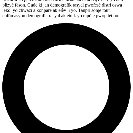
plizyè fason. Gade ki jan demografik rasyal pwofesè distri oswa
lekòl yo chwazi a konpare ak elèv li yo. Tanpri sonje tout
enfòmasyon demografik rasyal ak etnik yo rapòte pwòp tèt ou.