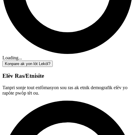
Loading...
Konpare ak yon lòt Lekòl?
Elèv Ras/Etnisite
Tanpri sonje tout enfòmasyon sou ras ak etnik demografik elèv yo
rapòte pwòp tèt ou.