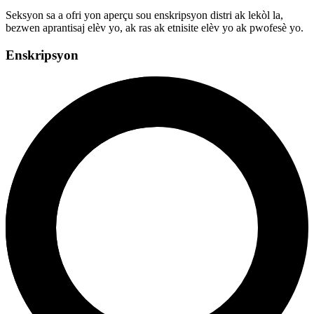
Seksyon sa a ofri yon aperçu sou enskripsyon distri ak lekòl la,
bezwen aprantisaj elèv yo, ak ras ak etnisite elèv yo ak pwofesè yo.
Enskripsyon