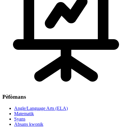
Pèfòmans
Angle/Language Arts (ELA)
Matematik
Syans
Absans kwonik