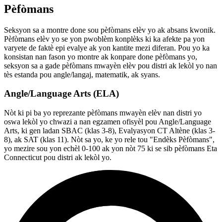
Pèfòmans
Seksyon sa a montre done sou pèfòmans elèv yo ak absans kwonik.
Pèfòmans elèv yo se yon pwoblèm konplèks ki ka afekte pa yon
varyete de faktè epi evalye ak yon kantite mezi diferan. Pou yo ka
konsistan nan fason yo montre ak konpare done pèfòmans yo,
seksyon sa a gade pèfòmans mwayèn elèv pou distri ak lekòl yo nan
tès estanda pou angle/langaj, matematik, ak syans.
Angle/Language Arts (ELA)
Nòt ki pi ba yo reprezante pèfòmans mwayèn elèv nan distri yo
oswa lekòl yo chwazi a nan egzamen ofisyèl pou Angle/Language
Arts, ki gen ladan SBAC (klas 3-8), Evalyasyon CT Altène (klas 3-
8), ak SAT (klas 11). Nòt sa yo, ke yo rele tou "Endèks Pèfòmans",
yo mezire sou yon echèl 0-100 ak yon nòt 75 ki se sib pèfòmans Eta
Connecticut pou distri ak lekòl yo.