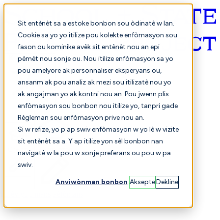
Sit entènèt sa a estoke bonbon sou òdinatè w lan.
Cookie sa yo yo itilize pou kolekte enfòmasyon sou
fason ou kominike avèk sit entènèt nou an epi
Kreyòl ayisyen
pèmèt nou sonje ou. Nou itilize enfòmasyon sa yo
pou amelyore ak personnaliser eksperyans ou,
ansanm ak pou analiz ak mezi sou itilizatè nou yo
ak angajman yo ak kontni nou an. Pou jwenn plis
enfòmasyon sou bonbon nou itilize yo, tanpri gade
Règleman sou enfòmasyon prive nou an.
Si w refize, yo p ap swiv enfòmasyon w yo lè w vizite
sit entènèt sa a. Y ap itilize yon sèl bonbon nan
Chwazi
Konparezon
navigatè w la pou w sonje preferans ou pou w pa
swiv.
Anviwònman bonbon
Aksepte
Dekline
Elèv yo
Finans
Pèfòmans