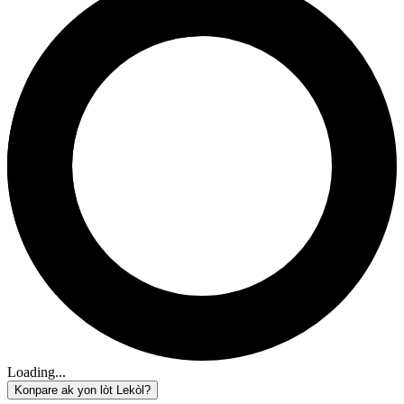
Loading...
Konpare ak yon lòt Lekòl?