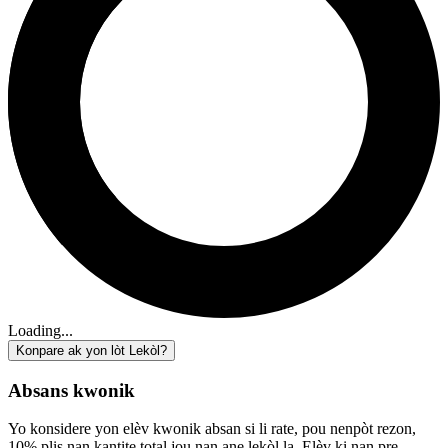
Loading...
Konpare ak yon lòt Lekòl?
Absans kwonik
Yo konsidere yon elèv kwonik absan si li rate, pou nenpòt rezon,
10% plis nan kantite total jou nan ane lekòl la. Elèv ki nan pre-