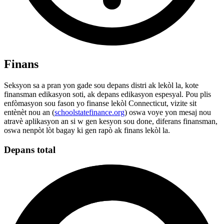
Finans
Seksyon sa a pran yon gade sou depans distri ak lekòl la, kote
finansman edikasyon soti, ak depans edikasyon espesyal. Pou plis
enfòmasyon sou fason yo finanse lekòl Connecticut, vizite sit
entènèt nou an (
schoolstatefinance.org
) oswa voye yon mesaj nou
atravè aplikasyon an si w gen kesyon sou done, diferans finansman,
oswa nenpòt lòt bagay ki gen rapò ak finans lekòl la.
Depans total