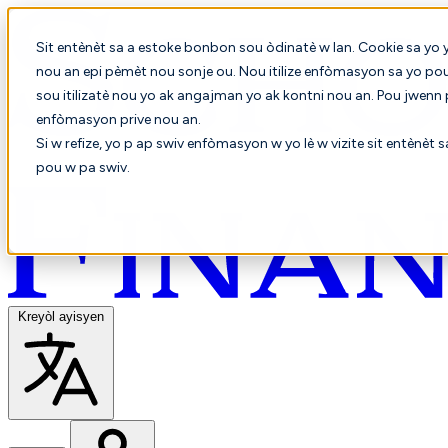
Sit entènèt sa a estoke bonbon sou òdinatè w lan. Cookie sa yo 
nou an epi pèmèt nou sonje ou. Nou itilize enfòmasyon sa yo po
sou itilizatè nou yo ak angajman yo ak kontni nou an. Pou jwenn
enfòmasyon prive nou an.
Si w refize, yo p ap swiv enfòmasyon w yo lè w vizite sit entènèt 
pou w pa swiv.
Kreyòl ayisyen