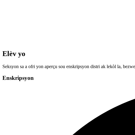
Elèv yo
Seksyon sa a ofri yon aperçu sou enskripsyon distri ak lekòl la, bezwe
Enskripsyon