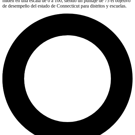
miden en una escala de 0 a 100, siendo un puntaje de 75 el objetivo
de desempeño del estado de Connecticut para distritos y escuelas.