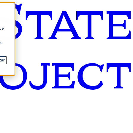
ue
su
zar