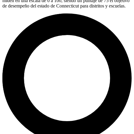
miden en una escala de 0 a 100, siendo un puntaje de 75 el objetivo
de desempeño del estado de Connecticut para distritos y escuelas.