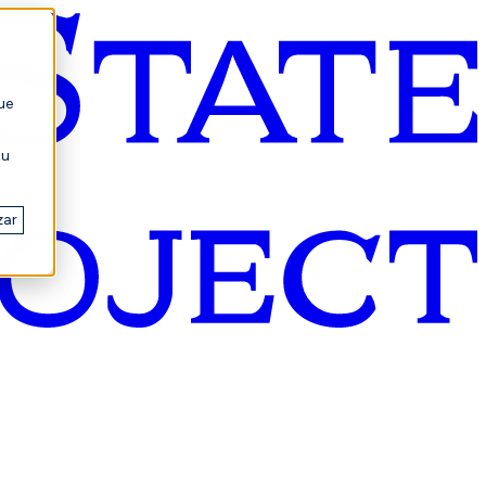
ue
su
zar