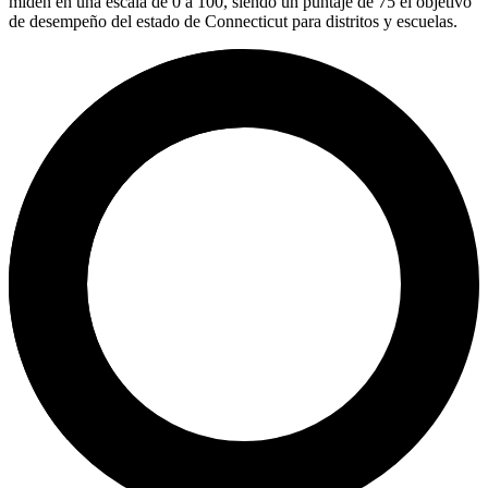
miden en una escala de 0 a 100, siendo un puntaje de 75 el objetivo
de desempeño del estado de Connecticut para distritos y escuelas.