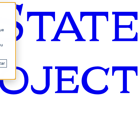
ue
su
zar