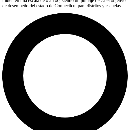
miden en una escala de 0 a 100, siendo un puntaje de 75 el objetivo
de desempeño del estado de Connecticut para distritos y escuelas.