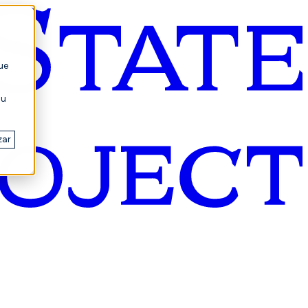
ue
su
zar