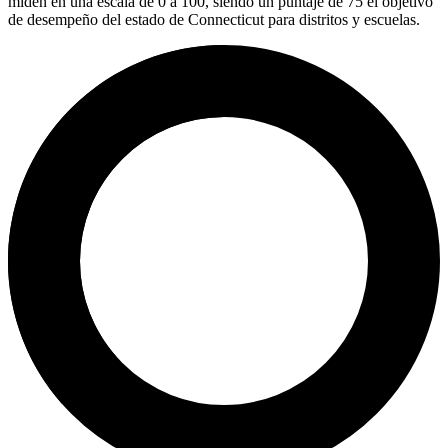
miden en una escala de 0 a 100, siendo un puntaje de 75 el objetivo
de desempeño del estado de Connecticut para distritos y escuelas.