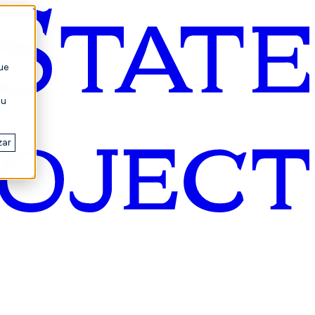
ue
su
zar