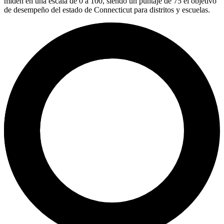
miden en una escala de 0 a 100, siendo un puntaje de 75 el objetivo
de desempeño del estado de Connecticut para distritos y escuelas.